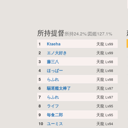
所持提督
所持24.2%:図鑑127.1%
1
Ktaeha
天龍
Lv99
2
エノ大好き
天龍
Lv99
3
藤三八
天龍
Lv98
4
ほっぱー
天龍
Lv98
5
らふれ
天龍
Lv98
6
驅逐艦太棒了
天龍
Lv97
7
らふれ
天龍
Lv97
8
ライフ
天龍
Lv95
9
毎食二郎
天龍
Lv95
10
ユーミス
天龍
Lv94