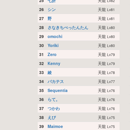
25
七折
天龍
Lv82
26
シン
天龍
Lv81
27
野
天龍
Lv81
28
さなきちぺったんたん
天龍
Lv80
29
omochi
天龍
Lv80
30
Yoriki
天龍
Lv80
31
Zero
天龍
Lv79
32
Kenny
天龍
Lv79
33
綾
天龍
Lv78
34
バカテス
天龍
Lv77
35
Sequentia
天龍
Lv76
36
らて。
天龍
Lv76
37
つかわ
天龍
Lv76
38
えび
天龍
Lv75
39
Maimoe
天龍
Lv75