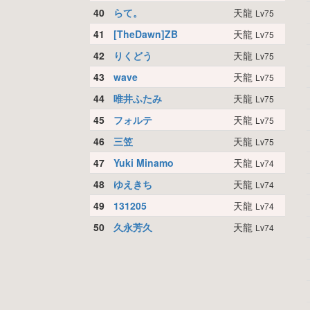
40
らて。
天龍
Lv75
41
[TheDawn]ZB
天龍
Lv75
42
りくどう
天龍
Lv75
43
wave
天龍
Lv75
44
唯井ふたみ
天龍
Lv75
45
フォルテ
天龍
Lv75
46
三笠
天龍
Lv75
47
Yuki Minamo
天龍
Lv74
48
ゆえきち
天龍
Lv74
49
131205
天龍
Lv74
50
久永芳久
天龍
Lv74