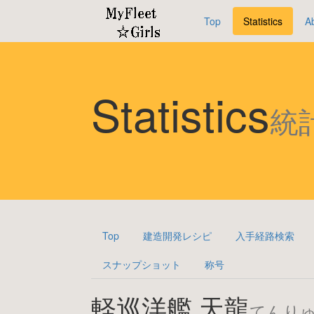
Top
Statistics
A
Statistics
統
Top
建造開発レシピ
入手経路検索
スナップショット
称号
軽巡洋艦 天龍
てんり