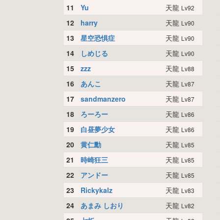
11
Yu
天龍
Lv92
12
harry
天龍
Lv90
13
星空恐惧症
天龍
Lv90
14
しめじる
天龍
Lv90
15
zzz
天龍
Lv88
16
あんこ
天龍
Lv87
17
sandmanzero
天龍
Lv87
18
ろーろー
天龍
Lv86
19
白昼夢少女
天龍
Lv86
20
黄仁勳
天龍
Lv85
21
時崎狂三
天龍
Lv85
22
アンドー
天龍
Lv85
23
Rickykalz
天龍
Lv83
24
あまみ しおり
天龍
Lv82