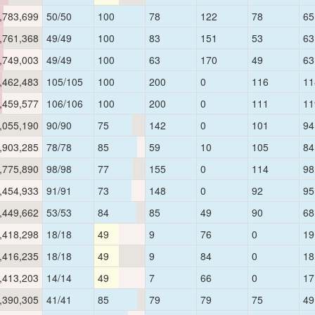
,783,699
50/50
100
78
122
78
65
,761,368
49/49
100
83
151
53
63
,749,003
49/49
100
63
170
49
63
,462,483
105/105
100
200
0
116
11
,459,577
106/106
100
200
0
111
11
,055,190
90/90
75
142
0
101
94
,903,285
78/78
85
59
10
105
84
,775,890
98/98
77
155
0
114
98
,454,933
91/91
73
148
0
92
95
,449,662
53/53
84
85
49
90
68
,418,298
18/18
49
9
76
0
19
,416,235
18/18
49
9
84
0
18
,413,203
14/14
49
7
66
0
17
,390,305
41/41
85
79
79
75
49