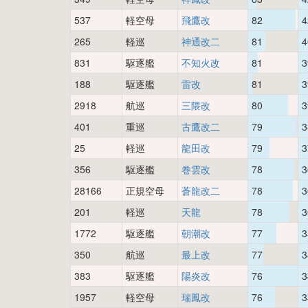
537
軽空母
飛鷹改
82
4
265
軽巡
神通改二
81
4
831
駆逐艦
不知火改
81
3
188
駆逐艦
雷改
81
3
2918
航巡
三隈改
80
3
401
重巡
古鷹改二
79
3
25
軽巡
龍田改
79
3
356
駆逐艦
巻雲改
78
3
28166
正規空母
蒼龍改二
78
3
201
軽巡
天龍
78
3
1772
駆逐艦
朝潮改
77
3
350
航巡
最上改
77
3
383
駆逐艦
陽炎改
76
3
1957
軽空母
瑞鳳改
76
3