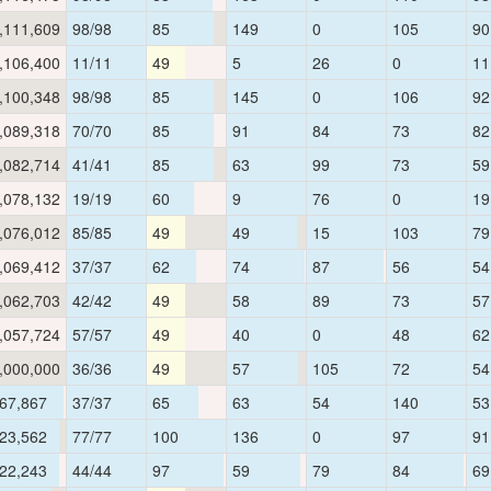
,111,609
98/98
85
149
0
105
90
,106,400
11/11
49
5
26
0
11
,100,348
98/98
85
145
0
106
92
,089,318
70/70
85
91
84
73
82
,082,714
41/41
85
63
99
73
59
,078,132
19/19
60
9
76
0
19
,076,012
85/85
49
49
15
103
79
,069,412
37/37
62
74
87
56
54
,062,703
42/42
49
58
89
73
57
,057,724
57/57
49
40
0
48
62
,000,000
36/36
49
57
105
72
54
67,867
37/37
65
63
54
140
53
23,562
77/77
100
136
0
97
91
22,243
44/44
97
59
79
84
69