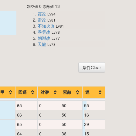
0
13
制空値
索敵値
霞改
Lv94
雷改
Lv81
不知火改
Lv81
巻雲改
Lv78
朝潮改
Lv77
天龍
Lv78
条件Clear
装甲
回避
対潜
索敵
運
65
0
50
55
66
0
50
16
65
0
50
29
64
0
38
15