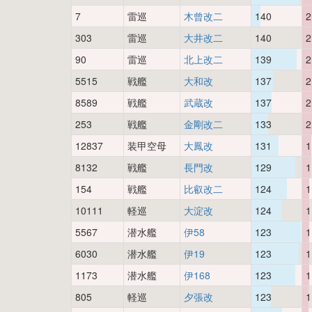
7
雷巡
木曾改二
140
2
303
雷巡
大井改二
140
2
90
雷巡
北上改二
139
2
5515
戦艦
大和改
137
2
8589
戦艦
武蔵改
137
2
253
戦艦
金剛改二
133
2
12837
装甲空母
大鳳改
131
1
8132
戦艦
長門改
129
1
154
戦艦
比叡改二
124
1
10111
軽巡
大淀改
124
1
5567
潜水艦
伊58
123
1
6030
潜水艦
伊19
123
1
1173
潜水艦
伊168
123
1
805
軽巡
夕張改
123
1