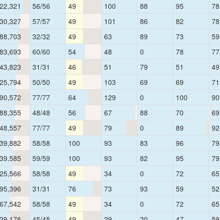
22,321
56/56
49
100
88
95
78
30,327
57/57
49
101
86
82
78
88,703
32/32
49
63
89
73
59
83,693
60/60
54
48
0
78
77
43,823
31/31
46
51
79
51
49
25,794
50/50
49
103
69
69
71
90,572
77/77
64
129
0
100
90
88,355
48/48
56
67
88
70
69
48,557
77/77
49
79
0
89
92
39,882
58/58
100
93
83
96
79
39,585
59/59
100
93
82
95
79
25,566
58/58
49
34
0
72
65
95,396
31/31
76
73
93
59
52
67,542
58/58
49
34
0
72
65
29,176
45/45
49
29
20
47
59