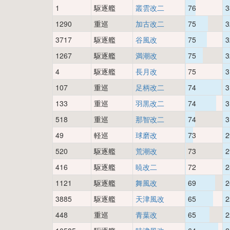
1
駆逐艦
叢雲改二
76
3
1290
重巡
加古改二
75
3
3717
駆逐艦
谷風改
75
3
1267
駆逐艦
満潮改
75
3
4
駆逐艦
長月改
75
3
107
重巡
足柄改二
74
3
133
重巡
羽黒改二
74
3
518
重巡
那智改二
74
3
49
軽巡
球磨改
73
2
520
駆逐艦
荒潮改
73
2
416
駆逐艦
暁改二
72
2
1121
駆逐艦
舞風改
69
2
3885
駆逐艦
天津風改
65
2
448
重巡
青葉改
65
2