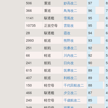
506
重巡
妙高改二
97
8
366
重巡
鳥海改二
96
7
1141
駆逐艦
雪風改
95
6
10735
正規空母
雲龍改
95
6
28
駆逐艦
霞改
94
6
2993
航巡
熊野改
93
6
251
航戦
扶桑改二
92
5
66
軽巡
川内改二
92
5
241
航戦
日向改
90
5
615
航巡
筑摩改二
89
5
407
航巡
利根改二
89
5
150
軽空母
千代田航改二
88
5
466
駆逐艦
夕立改二
87
4
240
軽空母
千歳航改二
85
4
349
軽空母
祥鳳改
83
4