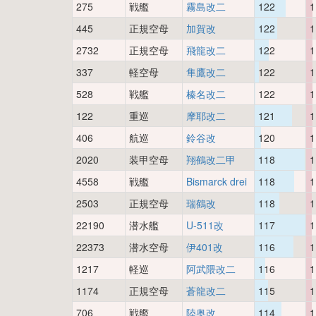
275
戦艦
霧島改二
122
1
445
正規空母
加賀改
122
1
2732
正規空母
飛龍改二
122
1
337
軽空母
隼鷹改二
122
1
528
戦艦
榛名改二
122
1
122
重巡
摩耶改二
121
1
406
航巡
鈴谷改
120
1
2020
装甲空母
翔鶴改二甲
118
1
4558
戦艦
Bismarck drei
118
1
2503
正規空母
瑞鶴改
118
1
22190
潜水艦
U-511改
117
1
22373
潜水空母
伊401改
116
1
1217
軽巡
阿武隈改二
116
1
1174
正規空母
蒼龍改二
115
1
706
戦艦
陸奥改
114
1