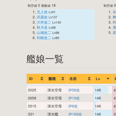
0
18
制空値
索敵値
制空値
北上改
Lv41
武蔵改
Lv137
大井改二
Lv140
秋月改
Lv98
山城改二
Lv98
利根改二
Lv89
艦娘一覧
ID
艦種
名前
Lv
2025
潜水空母
伊58改
148
4
2658
潜水空母
伊19改
148
4
2515
潜水空母
伊8改
148
4
331
潜水艦
伊168改
146
3