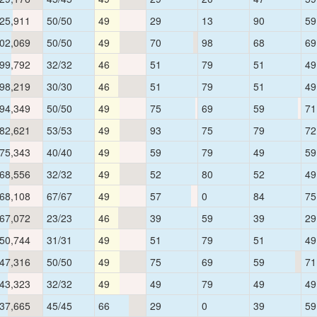
25,911
50/50
49
29
13
90
59
02,069
50/50
49
70
98
68
69
99,792
32/32
46
51
79
51
49
98,219
30/30
46
51
79
51
49
94,349
50/50
49
75
69
59
71
82,621
53/53
49
93
75
79
72
75,343
40/40
49
59
79
49
59
68,556
32/32
49
52
80
52
49
68,108
67/67
49
57
0
84
75
67,072
23/23
46
39
59
39
29
50,744
31/31
49
51
79
51
49
47,316
50/50
49
75
69
59
71
43,323
32/32
49
49
79
49
49
37,665
45/45
66
29
0
39
59