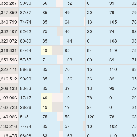
,355,287
90/90
66
152
0
99
92
,347,859
87/87
85
49
20
79
79
,340,799
74/74
85
64
13
105
76
,332,407
62/62
75
40
20
74
62
,329,072
89/89
85
144
0
108
93
,318,831
64/64
49
95
84
119
78
,259,596
57/57
71
103
69
69
71
,222,471
86/86
85
70
15
110
83
,216,512
99/99
85
136
36
82
95
,208,133
83/83
85
39
13
99
72
,193,996
17/17
49
12
78
0
20
,162,723
28/28
49
19
94
0
24
,149,926
51/51
75
56
120
78
68
,130,216
74/74
85
57
10
102
75
,116,475
98/98
83
163
0
110
98