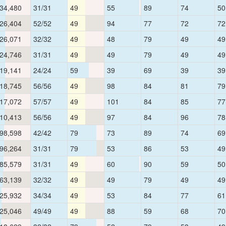
34,480
31/31
49
55
89
74
50
26,404
52/52
49
94
77
72
72
26,071
32/32
49
48
79
49
49
24,746
31/31
49
49
79
49
49
19,141
24/24
59
39
69
39
39
18,745
56/56
49
98
84
81
79
17,072
57/57
49
101
84
85
77
10,413
56/56
49
97
84
96
78
98,598
42/42
79
73
89
74
69
96,264
31/31
79
53
86
53
49
85,579
31/31
49
60
90
59
50
63,139
32/32
49
49
79
49
49
25,932
34/34
49
53
84
77
61
25,046
49/49
49
88
59
68
70