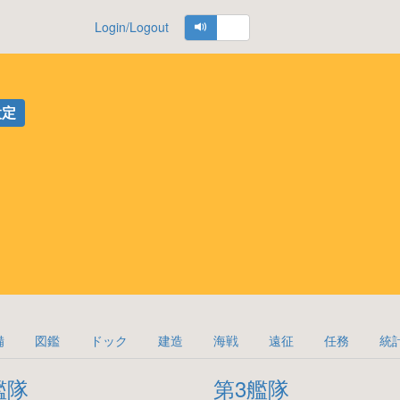
Login/Logout
設定
備
図鑑
ドック
建造
海戦
遠征
任務
統
艦隊
第3艦隊