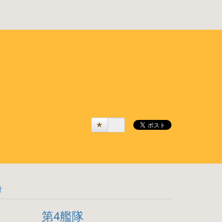
計
第4艦隊