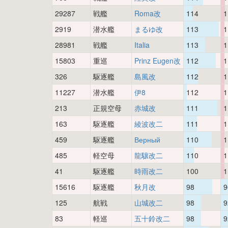
29287
戦艦
Roma改
114
1
2919
潜水艦
まるゆ改
113
1
28981
戦艦
Italia
113
1
15803
重巡
Prinz Eugen改
112
1
326
駆逐艦
島風改
112
1
11227
潜水艦
伊8
112
1
213
正規空母
赤城改
111
1
163
駆逐艦
綾波改二
111
1
459
駆逐艦
Верный
110
1
485
軽空母
龍驤改二
110
1
41
駆逐艦
時雨改二
100
1
15616
駆逐艦
秋月改
98
9
125
航戦
山城改二
98
9
83
軽巡
五十鈴改二
98
9