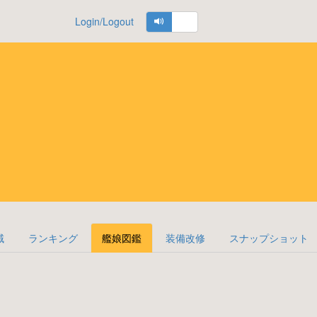
Login/Logout
域
ランキング
艦娘図鑑
装備改修
スナップショット