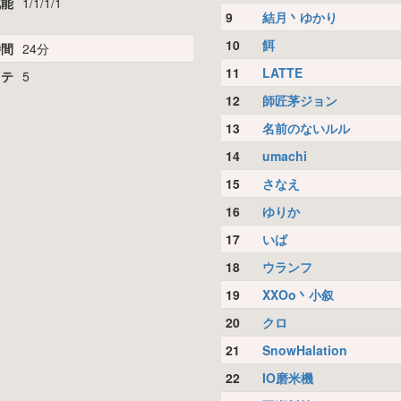
化能
1/1/1/1
9
結月丶ゆかり
10
餌
時間
24分
11
LATTE
リテ
5
12
師匠茅ジョン
13
名前のないルル
14
umachi
15
さなえ
16
ゆりか
17
いば
18
ウランフ
19
XXOo丶小叙
20
クロ
21
SnowHalation
22
IO磨米機