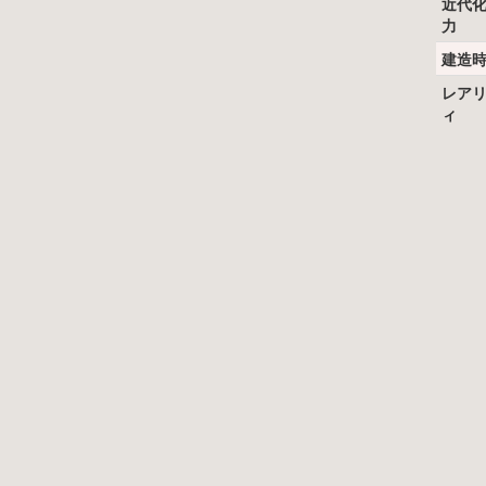
近代
力
建造
レア
ィ