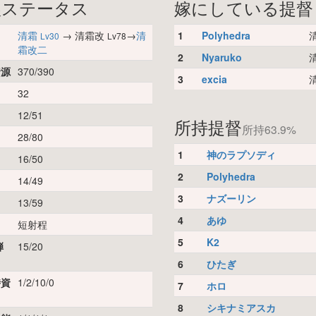
娘ステータス
嫁にしている提督
清霜
→ 清霜改
→
清
1
Polyhedra
Lv30
Lv78
霜改二
2
Nyaruko
資源
370/390
3
excia
32
12/51
所持提督
所持63.9%
28/80
1
神のラプソディ
16/50
2
Polyhedra
14/49
3
ナズーリン
13/59
4
あゆ
短射程
5
K2
弾
15/20
6
ひたぎ
時資
1/2/10/0
7
ホロ
8
シキナミアスカ