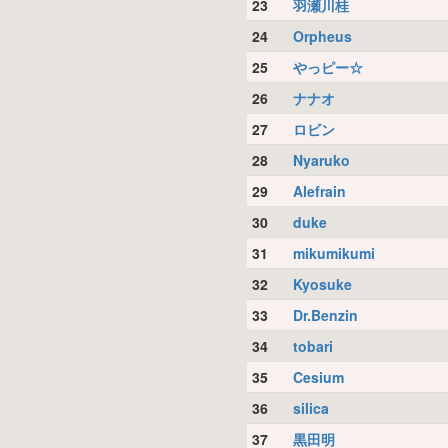
23
羽瀬川桂
24
Orpheus
25
やっピー☆
26
ナナオ
27
ロビン
28
Nyaruko
29
Alefrain
30
duke
31
mikumikumi
32
Kyosuke
33
Dr.Benzin
34
tobari
35
Cesium
36
silica
37
黒田明