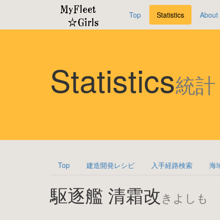
Top
Statistics
About
Statistics
統計
Top
建造開発レシピ
入手経路検索
海
駆逐艦 清霜改
きよしも