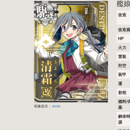
艦
改造
改造
HP
火力
雷装
対空
装甲
運
射程
燃料/
画像提供：
doda
薬
解体
源