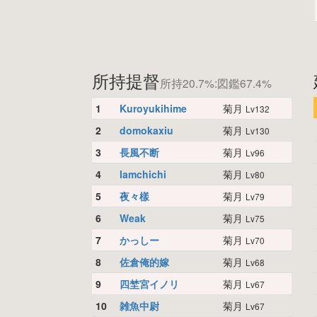
所持提督
所持20.7%:図鑑67.4%
1
Kuroyukihime
菊月
Lv132
2
domokaxiu
菊月
Lv130
3
長風不断
菊月
Lv96
4
lamchichi
菊月
Lv80
5
夜々樣
菊月
Lv79
6
Weak
菊月
Lv75
7
かっしー
菊月
Lv70
8
佐倉俺的嫁
菊月
Lv68
9
四埜宮イノリ
菊月
Lv67
10
雑魚中尉
菊月
Lv67