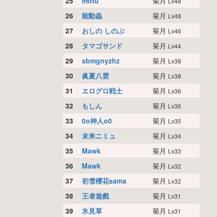
25
motu
菊月
Lv48
26
能動蟲
菊月
Lv48
27
おしの しのぶ
菊月
Lv46
28
タマゴサンド
菊月
Lv44
29
sbmgnyzhz
菊月
Lv38
30
眞夏八雲
菊月
Lv38
31
エログロ戦士
菊月
Lv36
32
もしん
菊月
Lv36
33
0o神人o0
菊月
Lv35
34
未来ニミュ
菊月
Lv34
35
Mawk
菊月
Lv33
36
Mawk
菊月
Lv32
37
初雪櫻花sama
菊月
Lv32
38
王者遊戲
菊月
Lv31
39
氷見草
菊月
Lv31