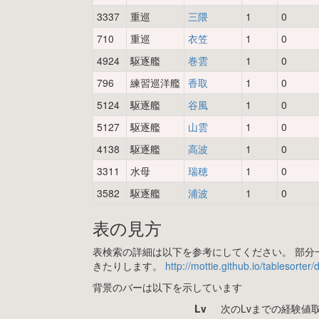
3337
重巡
三隈
1
0
710
重巡
衣笠
1
0
4924
駆逐艦
巻雲
1
0
796
練習巡洋艦
香取
1
0
5124
駆逐艦
谷風
1
0
5127
駆逐艦
山雲
1
0
4138
駆逐艦
高波
1
0
3311
水母
瑞穂
1
0
3582
駆逐艦
浦波
1
0
表の見方
表検索の詳細は以下を参考にしてください。 部分一
きたりします。
http://mottie.github.io/tablesorter
背景のバーは以下を示しています
Lv
次のLvまでの経験値