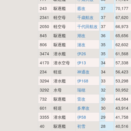
243
駆逐艦
霰改
37
70,177
2341
軽空母
千歳航改
37
67,620
2050
軽空母
千代田航改
37
66,973
845
駆逐艦
潮改
36
65,656
806
駆逐艦
漣改
35
62,602
3474
潜水艦
伊26
35
61,568
4170
潜水空母
伊13
34
57,338
234
軽巡
神通改
34
56,423
3294
潜水艦
伊168
33
53,298
3292
水母
瑞穂
32
50,952
732
駆逐艦
雷改
30
44,584
601
軽巡
多摩改
30
43,914
3355
潜水艦
伊58
29
41,758
40
駆逐艦
初雪
28
40,516