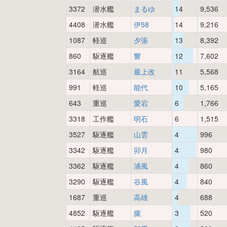
3372
潜水艦
まるゆ
14
9,536
4408
潜水艦
伊58
14
9,216
1087
軽巡
夕張
13
8,392
860
駆逐艦
響
12
7,602
3164
航巡
最上改
11
5,568
991
軽巡
能代
10
5,165
643
重巡
愛宕
6
1,766
3318
工作艦
明石
6
1,515
3527
駆逐艦
山雲
4
996
3342
駆逐艦
卯月
4
980
3362
駆逐艦
浦風
4
860
3290
駆逐艦
谷風
4
840
1687
重巡
高雄
4
688
4852
駆逐艦
朧
3
520