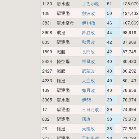
1130
潜水艦
まるゆ改
51
128,079
128
駆逐艦
敷波改
50
124,432
3831
潜水空母
伊14改
46
107,669
3908
航巡
鈴谷改
44
98,916
803
駆逐艦
秋雲改
42
87,909
1899
戦艦
長門改
42
87,745
3434
軽空母
祥鳳改
40
80,420
2427
戦艦
武蔵改
40
80,292
4233
軽巡
大淀改
40
80,143
139
駆逐艦
如月改
40
78,656
3365
潜水艦
伊58
39
76,974
17
駆逐艦
三日月改
39
74,994
832
駆逐艦
曙改
38
73,973
26
軽巡
天龍改
38
72,536
777
駆逐艦
不知火改
38
71,724