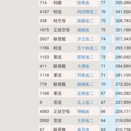
714
戦艦
陸奥改
77
355,288
4167
軽巡
阿武隈改二
76
341,526
338
軽空母
龍驤改二
75
328,783
1675
正規空母
瑞鶴改
75
321,168
2627
駆逐艦
夕立改二
74
317,343
1786
軽巡
五十鈴改二
72
293,138
1123
重巡
那智改二
72
290,692
411
駆逐艦
大潮改
71
284,880
1116
重巡
羽黒改二
71
281,105
779
駆逐艦
朝潮改二
70
273,324
1166
重巡
足柄改二
67
240,282
9
雷巡
北上改二
67
237,859
4583
正規空母
翔鶴改
66
229,171
3592
雷巡
大井改二
64
219,058
67
駆逐艦
皐月改
63
210,738