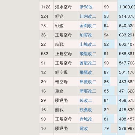
1128
潜水空母
伊58改
99
1,000,0
324
軽巡
川内改二
98
914,378
781
戦艦
金剛改二
94
640,525
361
正規空母
加賀改
94
633,291
22
航戦
山城改二
92
602,407
532
正規空母
飛龍改二
91
568,881
91
正規空母
蒼龍改二
90
547,766
12
軽空母
飛鷹改
87
501,170
301
軽空母
隼鷹改二
86
483,682
16
重巡
摩耶改二
85
471,626
29
駆逐艦
暁改二
84
456,578
161
航戦
扶桑改
82
415,839
90
正規空母
赤城改
81
408,457
10
駆逐艦
電改
79
376,967