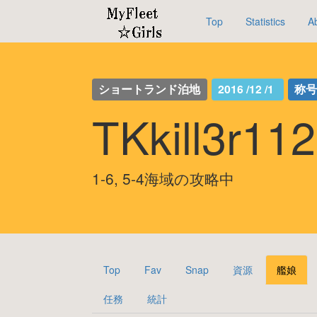
Top
Statistics
A
ショートランド泊地
2016 /12 /1
称
TKkill3r1
1-6, 5-4海域の攻略中
Top
Fav
Snap
資源
艦娘
任務
統計