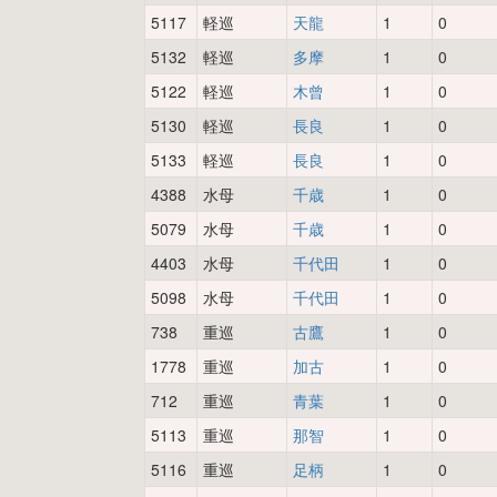
5117
軽巡
天龍
1
0
5132
軽巡
多摩
1
0
5122
軽巡
木曾
1
0
5130
軽巡
長良
1
0
5133
軽巡
長良
1
0
4388
水母
千歳
1
0
5079
水母
千歳
1
0
4403
水母
千代田
1
0
5098
水母
千代田
1
0
738
重巡
古鷹
1
0
1778
重巡
加古
1
0
712
重巡
青葉
1
0
5113
重巡
那智
1
0
5116
重巡
足柄
1
0