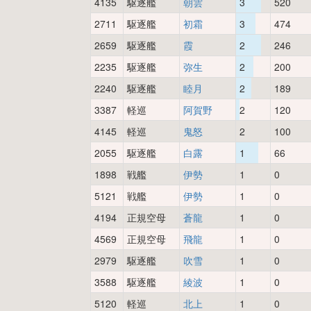
4135
駆逐艦
朝雲
3
520
2711
駆逐艦
初霜
3
474
2659
駆逐艦
霞
2
246
2235
駆逐艦
弥生
2
200
2240
駆逐艦
睦月
2
189
3387
軽巡
阿賀野
2
120
4145
軽巡
鬼怒
2
100
2055
駆逐艦
白露
1
66
1898
戦艦
伊勢
1
0
5121
戦艦
伊勢
1
0
4194
正規空母
蒼龍
1
0
4569
正規空母
飛龍
1
0
2979
駆逐艦
吹雪
1
0
3588
駆逐艦
綾波
1
0
5120
軽巡
北上
1
0