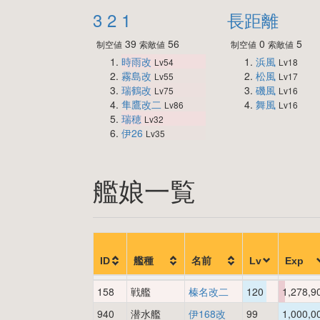
3 2 1
長距離
39
56
0
5
制空値
索敵値
制空値
索敵値
時雨改
浜風
Lv54
Lv18
霧島改
松風
Lv55
Lv17
瑞鶴改
磯風
Lv75
Lv16
隼鷹改二
舞風
Lv86
Lv16
瑞穂
Lv32
伊26
Lv35
艦娘一覧
ID
艦種
名前
Lv
Exp
158
戦艦
榛名改二
120
1,278,9
940
潜水艦
伊168改
99
1,000,0