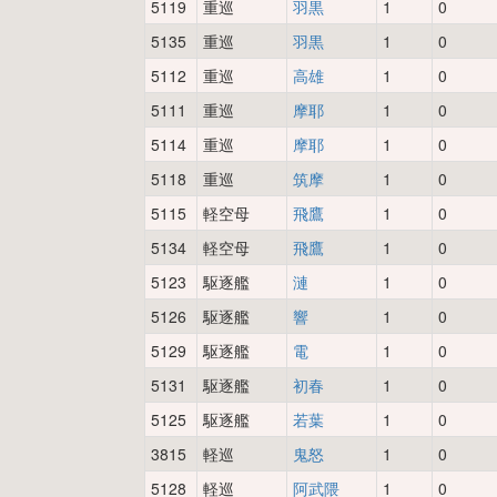
5119
重巡
羽黒
1
0
5135
重巡
羽黒
1
0
5112
重巡
高雄
1
0
5111
重巡
摩耶
1
0
5114
重巡
摩耶
1
0
5118
重巡
筑摩
1
0
5115
軽空母
飛鷹
1
0
5134
軽空母
飛鷹
1
0
5123
駆逐艦
漣
1
0
5126
駆逐艦
響
1
0
5129
駆逐艦
電
1
0
5131
駆逐艦
初春
1
0
5125
駆逐艦
若葉
1
0
3815
軽巡
鬼怒
1
0
5128
軽巡
阿武隈
1
0