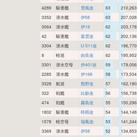
4289
駆逐艦
雪風改
63
210,263
3352
潜水艦
伊58
63
207,028
3064
潜水艦
伊19
62
203,178
42
駆逐艦
叢雲改
62
202,136
3304
潜水艦
U-511改
62
196,770
8
軽巡
由良改
62
195,952
3301
潜水空母
伊401改
59
179,006
2285
潜水艦
伊168
58
173,534
3328
航巡
熊野改
57
162,180
322
戦艦
比叡改
56
156,738
474
戦艦
霧島改
55
150,296
1802
駆逐艦
時雨改
54
144,148
1578
軽空母
瑞鳳改
53
141,244
3369
潜水艦
伊58
52
134,853