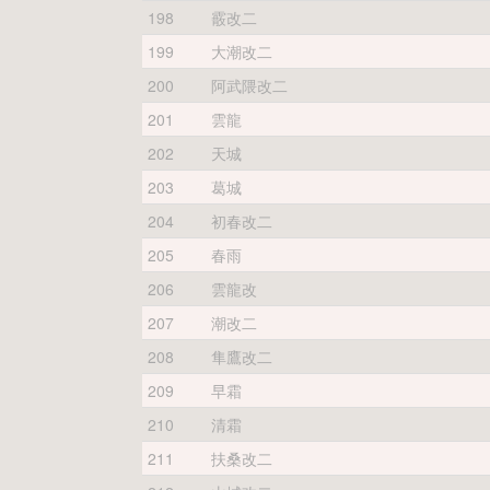
198
霰改二
199
大潮改二
200
阿武隈改二
201
雲龍
202
天城
203
葛城
204
初春改二
205
春雨
206
雲龍改
207
潮改二
208
隼鷹改二
209
早霜
210
清霜
211
扶桑改二