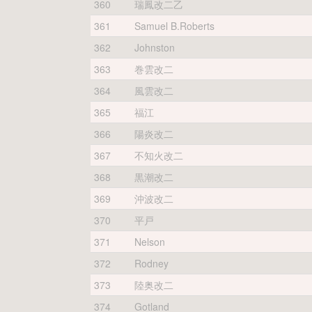
360
瑞鳳改二乙
361
Samuel B.Roberts
362
Johnston
363
巻雲改二
364
風雲改二
365
福江
366
陽炎改二
367
不知火改二
368
黒潮改二
369
沖波改二
370
平戸
371
Nelson
372
Rodney
373
陸奥改二
374
Gotland