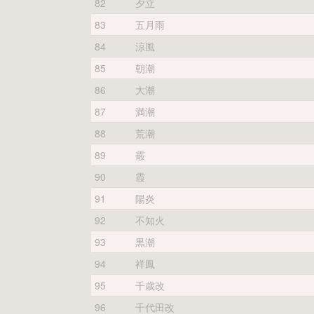
82
夕立
83
五月雨
84
涼風
85
朝潮
86
大潮
87
満潮
88
荒潮
89
霰
90
霞
91
陽炎
92
不知火
93
黒潮
94
祥鳳
95
千歳改
96
千代田改