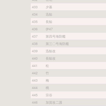
433
夕暮
434
迅鯨
435
長鯨
436
伊47
437
第四号海防艦
438
第三〇号海防艦
439
迅鯨改
440
長鯨改
441
松
442
竹
443
梅
444
桃
445
宗谷
446
加賀改二護