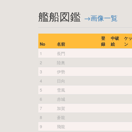
艦船図鑑
→画像一覧
登
中破
ケ
No
名前
録
絵
ン
1
長門
2
陸奥
3
伊勢
4
日向
5
雪風
6
赤城
7
加賀
8
蒼龍
9
飛龍