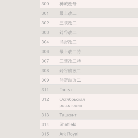
300
神威改母
301
最上改二
302
三隈改二
303
鈴谷改二
304
熊野改二
306
最上改二特
307
三隈改二特
308
鈴谷航改二
309
熊野航改二
311
Гангут
312
Октябрьская
революция
313
Ташкент
314
Sheffield
315
Ark Royal