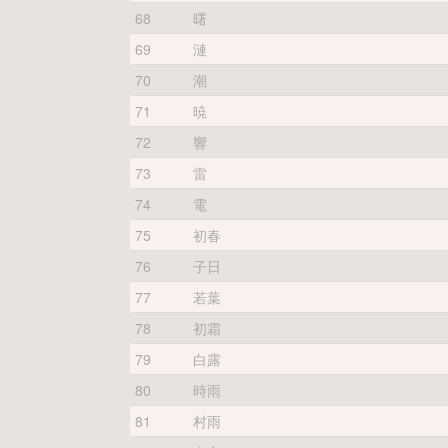
68
曙
69
漣
70
潮
71
暁
72
響
73
雷
74
電
75
初春
76
子日
77
若葉
78
初霜
79
白露
80
時雨
81
村雨