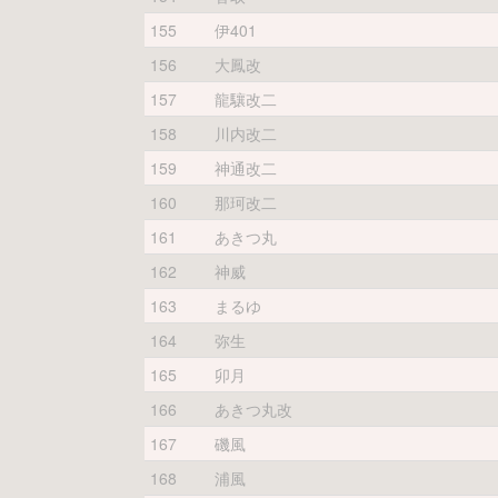
155
伊401
156
大鳳改
157
龍驤改二
158
川内改二
159
神通改二
160
那珂改二
161
あきつ丸
162
神威
163
まるゆ
164
弥生
165
卯月
166
あきつ丸改
167
磯風
168
浦風