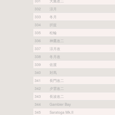
331
大鷹改二
332
涼月
333
冬月
334
択捉
335
松輪
336
神鷹改二
337
涼月改
338
冬月改
339
佐渡
340
対馬
341
長門改二
342
夕雲改二
343
長波改二
344
Gambier Bay
345
Saratoga Mk.II