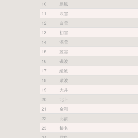
10
島風
11
吹雪
12
白雪
13
初雪
14
深雪
15
叢雲
16
磯波
17
綾波
18
敷波
19
大井
20
北上
21
金剛
22
比叡
23
榛名
24
霧島