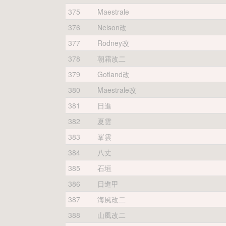
375
Maestrale
376
Nelson改
377
Rodney改
378
朝霜改二
379
Gotland改
380
Maestrale改
381
日進
382
夏雲
383
峯雲
384
八丈
385
石垣
386
日進甲
387
海風改二
388
山風改二