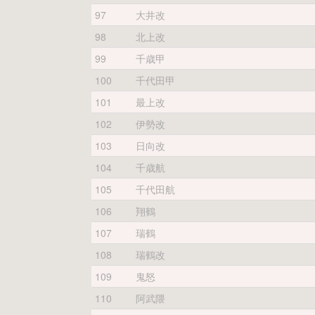
97
大井改
98
北上改
99
千歳甲
100
千代田甲
101
最上改
102
伊勢改
103
日向改
104
千歳航
105
千代田航
106
翔鶴
107
瑞鶴
108
瑞鶴改
109
鬼怒
110
阿武隈