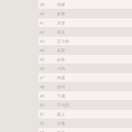
39
球磨
40
多摩
41
木曾
42
長良
43
五十鈴
44
名取
45
由良
46
川内
47
神通
48
那珂
49
千歳
50
千代田
51
最上
52
古鷹