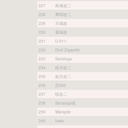
227
鳥海改二
228
摩耶改二
229
天城改
230
葛城改
231
U-511
232
Graf Zeppelin
233
Saratoga
234
睦月改二
235
如月改二
236
呂500
237
暁改二
238
Saratoga改
239
Warspite
240
Iowa