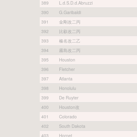
389
L.d.S.D.d.Abruzzi
390
G.Garibaldi
391
金剛改二丙
392
比叡改二丙
393
榛名改二乙
394
霧島改二丙
395
Houston
396
Fletcher
397
Atlanta
398
Honolulu
399
De Ruyter
400
Houston改
401
Colorado
402
South Dakota
403
Hornet