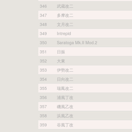
346
武蔵改二
347
多摩改二
348
文月改二
349
Intrepid
350
Saratoga Mk.II Mod.2
351
日振
352
大東
353
伊勢改二
354
日向改二
355
瑞鳳改二
356
浦風丁改
357
磯風乙改
358
浜風乙改
359
谷風丁改