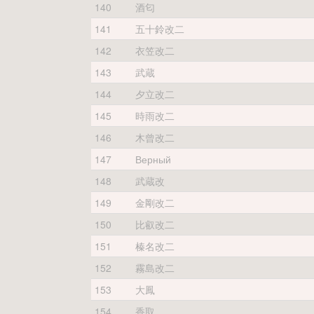
140
酒匂
141
五十鈴改二
142
衣笠改二
143
武蔵
144
夕立改二
145
時雨改二
146
木曾改二
147
Верный
148
武蔵改
149
金剛改二
150
比叡改二
151
榛名改二
152
霧島改二
153
大鳳
154
香取