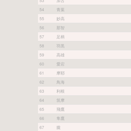
53
加古
54
青葉
55
妙高
56
那智
57
足柄
58
羽黒
59
高雄
60
愛宕
61
摩耶
62
鳥海
63
利根
64
筑摩
65
飛鷹
66
隼鷹
67
朧