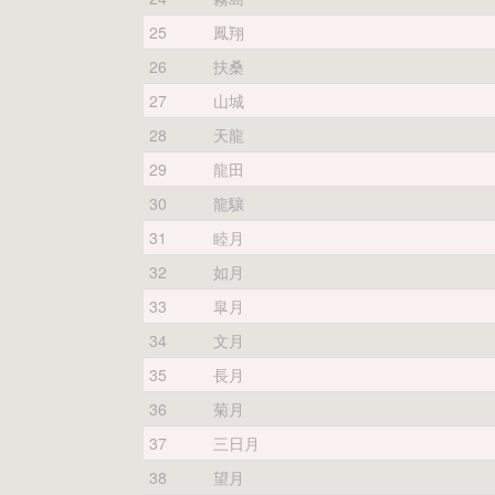
25
鳳翔
26
扶桑
27
山城
28
天龍
29
龍田
30
龍驤
31
睦月
32
如月
33
皐月
34
文月
35
長月
36
菊月
37
三日月
38
望月