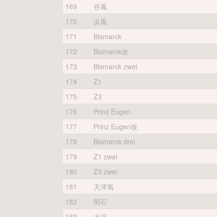
169
谷風
170
浜風
171
Bismarck
172
Bismarck改
173
Bismarck zwei
174
Z1
175
Z3
176
Prinz Eugen
177
Prinz Eugen改
178
Bismarck drei
179
Z1 zwei
180
Z3 zwei
181
天津風
182
明石
183
大淀