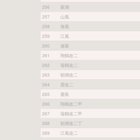
256
親潮
257
山風
258
海風
259
江風
260
速吸
261
翔鶴改二
262
瑞鶴改二
263
朝潮改二
264
霞改二
265
鹿島
266
翔鶴改二甲
267
瑞鶴改二甲
268
朝潮改二丁
269
江風改二