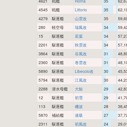
4621
戦艦
Roma
35
62,6
4545
戦艦
Littorio
35
62,1
4279
駆逐艦
山雲改
35
59,6
280
軽空母
瑞鳳改
34
59,4
15
駆逐艦
若葉
34
57,2
2201
駆逐艦
秋雲改
34
57,1
3864
駆逐艦
谷風改
31
48,8
2360
駆逐艦
巻雲改
31
48,1
5890
駆逐艦
Libeccio改
30
45,5
5794
駆逐艦
江風改
30
44,2
2288
潜水母艦
大鯨
29
42,8
12
駆逐艦
初雪
29
41,7
113
駆逐艦
磯波
28
38,4
5870
補給艦
速吸
27
37,7
2311
駆逐艦
初風改
24
29,0