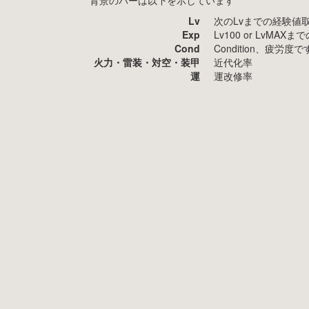
背景のバーは以下を示しています
Lv
次のLvまでの経験値
Exp
Lv100 or LvMA
Cond
Condition、疲
火力・雷装・対空・装甲
近代化率
運
運改修率