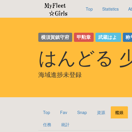
Top
Statistics
A
横須賀鎮守府
甲勲章
武蔵はよ
称
はんどる 
海域進捗未登録
Top
Fav
Snap
資源
艦娘
任務
統計