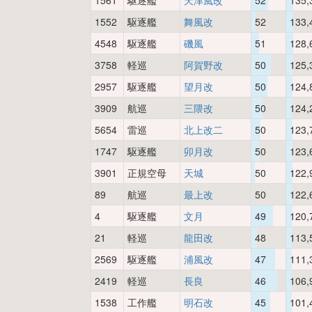
1561
駆逐艦
天津風改
52
135,
1552
駆逐艦
舞風改
52
133,
4548
駆逐艦
磯風
51
128,
3758
軽巡
阿賀野改
50
125,
2957
駆逐艦
望月改
50
124,
3909
航巡
三隈改
50
124,
5654
雷巡
北上改二
50
123,
1747
駆逐艦
卯月改
50
123,
3901
正規空母
天城
50
122,
89
航巡
最上改
50
122,
4
駆逐艦
文月
49
120,
21
軽巡
龍田改
48
113,
2569
駆逐艦
浦風改
47
111,
2419
軽巡
長良
46
106,
1538
工作艦
明石改
45
101,