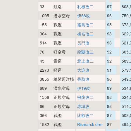
33
航巡
利根改二
97
803,
1005
潜水空母
伊58改
96
759,
155
戦艦
霧島改二
95
673,
364
戦艦
榛名改二
93
622,
514
戦艦
長門改
93
621,
70
軽空母
龍驤改二
92
605,
45
雷巡
北上改二
92
589,
2273
軽巡
大淀改
91
579,
3855
練習巡洋艦
香取改
90
549,
689
潜水空母
伊19改
89
534,
1556
正規空母
飛龍改二
88
524,
66
正規空母
赤城改
88
514,
366
戦艦
比叡改二
87
503,
1582
戦艦
Bismarck drei
87
494,