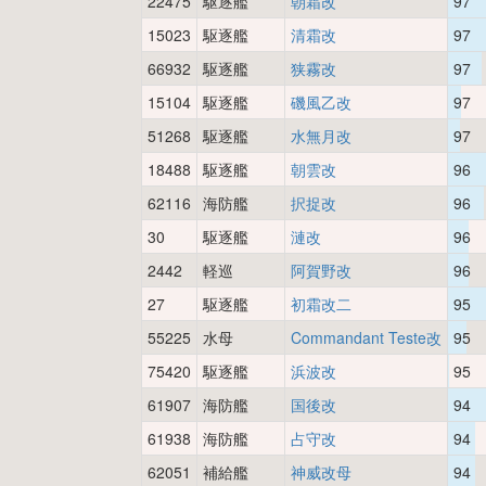
22475
駆逐艦
朝霜改
97
15023
駆逐艦
清霜改
97
66932
駆逐艦
狭霧改
97
15104
駆逐艦
磯風乙改
97
51268
駆逐艦
水無月改
97
18488
駆逐艦
朝雲改
96
62116
海防艦
択捉改
96
30
駆逐艦
漣改
96
2442
軽巡
阿賀野改
96
27
駆逐艦
初霜改二
95
55225
水母
Commandant Teste改
95
75420
駆逐艦
浜波改
95
61907
海防艦
国後改
94
61938
海防艦
占守改
94
62051
補給艦
神威改母
94