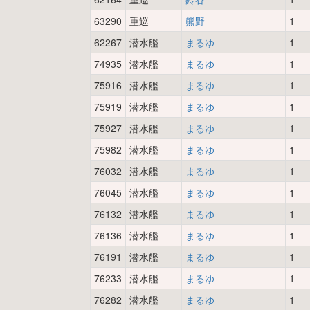
63290
重巡
熊野
1
62267
潜水艦
まるゆ
1
74935
潜水艦
まるゆ
1
75916
潜水艦
まるゆ
1
75919
潜水艦
まるゆ
1
75927
潜水艦
まるゆ
1
75982
潜水艦
まるゆ
1
76032
潜水艦
まるゆ
1
76045
潜水艦
まるゆ
1
76132
潜水艦
まるゆ
1
76136
潜水艦
まるゆ
1
76191
潜水艦
まるゆ
1
76233
潜水艦
まるゆ
1
76282
潜水艦
まるゆ
1