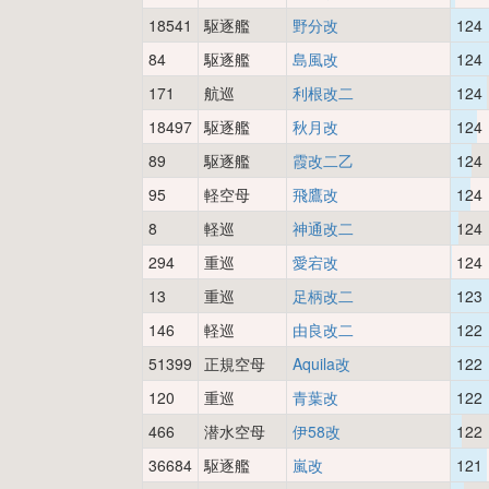
18541
駆逐艦
野分改
124
84
駆逐艦
島風改
124
171
航巡
利根改二
124
18497
駆逐艦
秋月改
124
89
駆逐艦
霞改二乙
124
95
軽空母
飛鷹改
124
8
軽巡
神通改二
124
294
重巡
愛宕改
124
13
重巡
足柄改二
123
146
軽巡
由良改二
122
51399
正規空母
Aquila改
122
120
重巡
青葉改
122
466
潜水空母
伊58改
122
36684
駆逐艦
嵐改
121