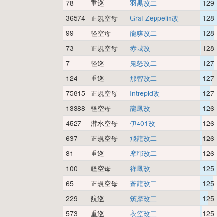
78
重巡
羽黒改二
129
36574
正規空母
Graf Zeppelin改
128
99
軽空母
龍驤改二
128
73
正規空母
赤城改
128
7
軽巡
鬼怒改二
127
124
重巡
那智改二
127
75815
正規空母
Intrepid改
127
13388
軽空母
龍鳳改
126
4527
潜水空母
伊401改
126
637
正規空母
飛龍改二
126
81
重巡
摩耶改二
126
100
軽空母
祥鳳改
125
65
正規空母
蒼龍改二
125
229
航巡
筑摩改二
125
573
重巡
衣笠改二
125