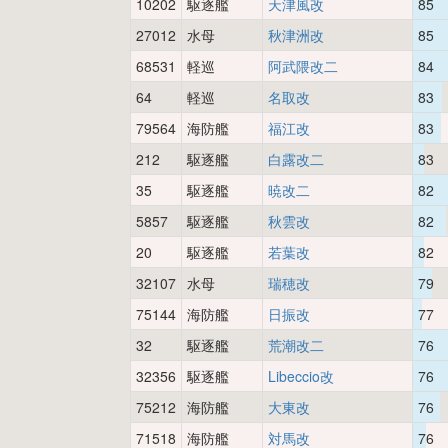
10202
駆逐艦
天津風改
85
27012
水母
秋津洲改
85
68531
軽巡
阿武隈改二
84
64
軽巡
名取改
83
79564
海防艦
福江改
83
212
駆逐艦
白露改二
83
35
駆逐艦
暁改二
82
5857
駆逐艦
秋雲改
82
20
駆逐艦
若葉改
82
32107
水母
瑞穂改
79
75144
海防艦
日振改
77
32
駆逐艦
荒潮改二
76
32356
駆逐艦
Libeccio改
76
75212
海防艦
大東改
76
71518
海防艦
対馬改
76