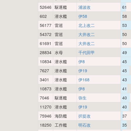
52646
駆逐艦
浦波改
61
602
潜水艦
伊58
58
56177
雷巡
北上改二
53
54372
雷巡
大井改二
50
61691
雷巡
大井改二
50
28834
水母
千代田甲
49
10834
潜水艦
伊8
45
7627
潜水艦
伊19
45
3401
潜水艦
伊168
43
10873
潜水艦
伊8
41
7046
駆逐艦
弥生
40
11270
潜水艦
伊19
40
75946
海防艦
択捉改
37
18250
工作艦
明石改
35