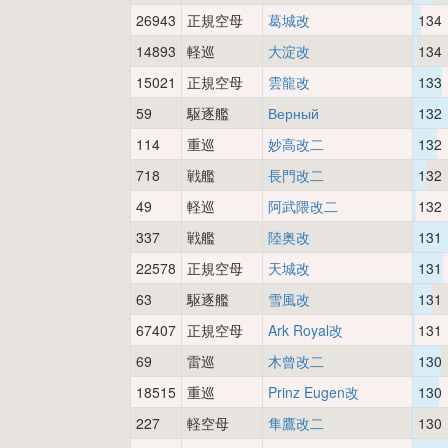
26943
正規空母
葛城改
134
14893
軽巡
大淀改
134
15021
正規空母
雲龍改
133
59
駆逐艦
Верный
132
114
重巡
妙高改二
132
718
戦艦
長門改二
132
49
軽巡
阿武隈改二
132
337
戦艦
陸奥改
131
22578
正規空母
天城改
131
63
駆逐艦
雪風改
131
67407
正規空母
Ark Royal改
131
69
雷巡
木曾改二
130
18515
重巡
Prinz Eugen改
130
227
軽空母
隼鷹改二
130