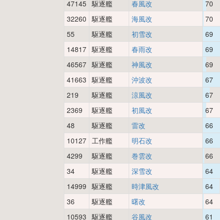
47145
駆逐艦
春風改
70
32260
駆逐艦
海風改
70
55
駆逐艦
初雪改
69
14817
駆逐艦
春雨改
69
46567
駆逐艦
神風改
69
41663
駆逐艦
沖波改
67
219
駆逐艦
涼風改
67
2369
駆逐艦
初風改
67
48
駆逐艦
雷改
66
10127
工作艦
明石改
66
4299
駆逐艦
巻雲改
66
34
駆逐艦
深雪改
64
14999
駆逐艦
時津風改
64
36
駆逐艦
曙改
64
10593
駆逐艦
谷風改
61