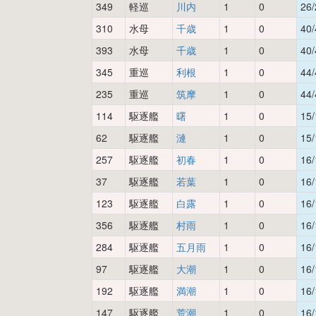
349
軽巡
川内
1
0
26/
310
水母
千歳
1
0
40/
393
水母
千歳
1
0
40/
345
重巡
利根
1
0
44/
235
重巡
筑摩
1
0
44/
114
駆逐艦
曙
1
0
15/
62
駆逐艦
漣
1
0
15/
257
駆逐艦
初春
1
0
16/
37
駆逐艦
若葉
1
0
16/
123
駆逐艦
白露
1
0
16/
356
駆逐艦
村雨
1
0
16/
284
駆逐艦
五月雨
1
0
16/
97
駆逐艦
大潮
1
0
16/
192
駆逐艦
満潮
1
0
16/
147
駆逐艦
荒潮
1
0
16/