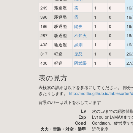
249
駆逐艦
霰
1
0
16/
390
駆逐艦
霞
1
0
16/
196
駆逐艦
陽炎
1
0
16/
287
駆逐艦
不知火
1
0
16/
402
駆逐艦
黒潮
1
0
16/
317
軽巡
鬼怒
1
0
26/
400
軽巡
阿武隈
1
0
27/
表の見方
表検索の詳細は以下を参考にしてください。 部分一
きたりします。
http://mottie.github.io/tablesorter
背景のバーは以下を示しています
Lv
次のLvまでの経験値
Exp
Lv100 or LvMA
Cond
Condition、疲
火力・雷装・対空・装甲
近代化率