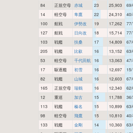
84
正規空母
赤城
23
25,903
69/
14
軽空母
隼鷹
22
24,310
40/
100
航戦
伊勢改
19
17,262
77/
127
航戦
日向改
18
15,714
77/
103
戦艦
扶桑
17
14,809
67/
205
戦艦
比叡
16
13,152
63/
53
軽空母
千代田航
16
13,063
47/
17
駆逐艦
初雪
16
12,697
15/
82
戦艦
山城
16
12,603
67/
165
正規空母
瑞鶴
16
12,340
62/
12
重巡
加古
15
11,788
36/
113
戦艦
榛名
15
10,899
63/
98
軽空母
飛鷹
15
10,810
40/
133
戦艦
金剛
14
10,360
63/