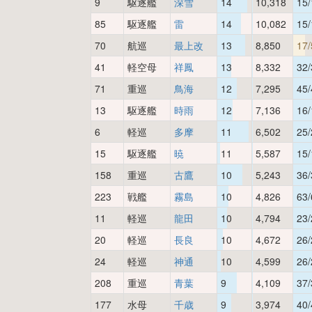
9
駆逐艦
深雪
14
10,318
15/
85
駆逐艦
雷
14
10,082
15/
70
航巡
最上改
13
8,850
17/
41
軽空母
祥鳳
13
8,332
32/
71
重巡
鳥海
12
7,295
45/
13
駆逐艦
時雨
12
7,136
16/
6
軽巡
多摩
11
6,502
25/
15
駆逐艦
暁
11
5,587
15/
158
重巡
古鷹
10
5,243
36/
223
戦艦
霧島
10
4,826
63/
11
軽巡
龍田
10
4,794
23/
20
軽巡
長良
10
4,672
26/
24
軽巡
神通
10
4,599
26/
208
重巡
青葉
9
4,109
37/
177
水母
千歳
9
3,974
40/