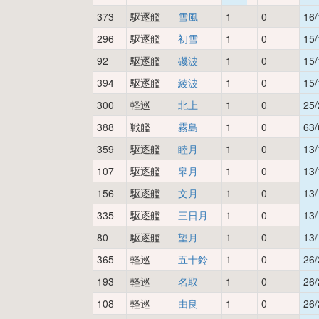
373
駆逐艦
雪風
1
0
16/
296
駆逐艦
初雪
1
0
15/
92
駆逐艦
磯波
1
0
15/
394
駆逐艦
綾波
1
0
15/
300
軽巡
北上
1
0
25/
388
戦艦
霧島
1
0
63/
359
駆逐艦
睦月
1
0
13/
107
駆逐艦
皐月
1
0
13/
156
駆逐艦
文月
1
0
13/
335
駆逐艦
三日月
1
0
13/
80
駆逐艦
望月
1
0
13/
365
軽巡
五十鈴
1
0
26/
193
軽巡
名取
1
0
26/
108
軽巡
由良
1
0
26/