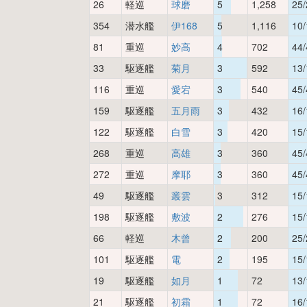
26
軽巡
球磨
5
1,258
25/
354
潜水艦
伊168
5
1,116
10/
81
重巡
妙高
4
702
44/
33
駆逐艦
菊月
3
592
13/
116
重巡
愛宕
3
540
45/
159
駆逐艦
五月雨
3
432
16/
122
駆逐艦
白雪
3
420
15/
268
重巡
高雄
3
360
45/
272
重巡
摩耶
3
360
45/
49
駆逐艦
叢雲
3
312
15/
198
駆逐艦
敷波
2
276
15/
66
軽巡
木曾
2
200
25/
101
駆逐艦
電
2
195
15/
19
駆逐艦
如月
1
72
13/
21
駆逐艦
初霜
1
72
16/