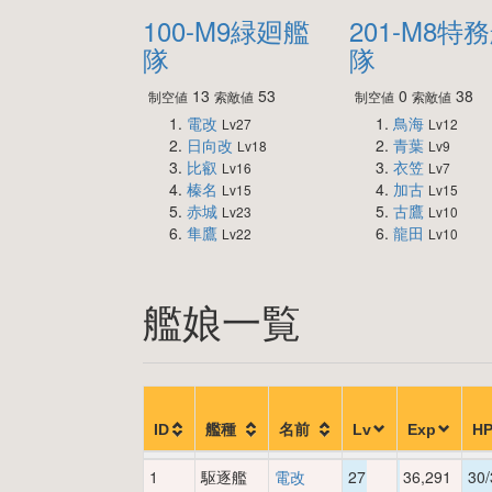
100-M9緑廻艦
201-M8特
隊
隊
13
53
0
38
制空値
索敵値
制空値
索敵値
電改
鳥海
Lv27
Lv12
日向改
青葉
Lv18
Lv9
比叡
衣笠
Lv16
Lv7
榛名
加古
Lv15
Lv15
赤城
古鷹
Lv23
Lv10
隼鷹
龍田
Lv22
Lv10
艦娘一覧
ID
艦種
名前
Lv
Exp
H
1
駆逐艦
電改
27
36,291
30/