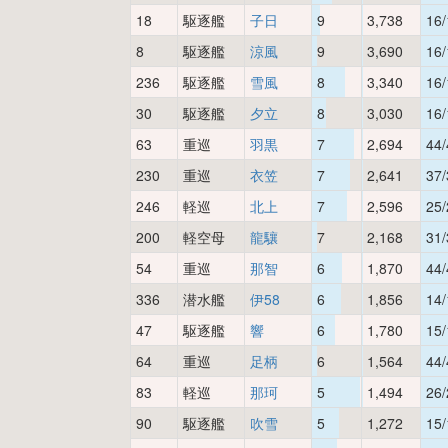
18
駆逐艦
子日
9
3,738
16/
8
駆逐艦
涼風
9
3,690
16/
236
駆逐艦
雪風
8
3,340
16/
30
駆逐艦
夕立
8
3,030
16/
63
重巡
羽黒
7
2,694
44/
230
重巡
衣笠
7
2,641
37/
246
軽巡
北上
7
2,596
25/
200
軽空母
龍驤
7
2,168
31/
54
重巡
那智
6
1,870
44/
336
潜水艦
伊58
6
1,856
14/
47
駆逐艦
響
6
1,780
15/
64
重巡
足柄
6
1,564
44/
83
軽巡
那珂
5
1,494
26/
90
駆逐艦
吹雪
5
1,272
15/