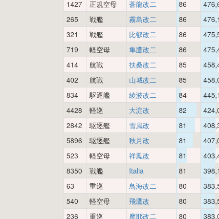
1427
正規空母
蒼龍改二
86
476,
265
戦艦
霧島改二
86
476,
321
戦艦
比叡改二
86
475,
719
軽空母
隼鷹改二
86
475,
414
航戦
扶桑改二
85
458,
402
航戦
山城改二
85
458,
834
駆逐艦
綾波改二
84
445,
4428
軽巡
大淀改
82
424,
2842
駆逐艦
雪風改
81
408,
5896
駆逐艦
秋月改
81
407,
523
軽空母
祥鳳改
81
403,
8350
戦艦
Italia
81
398,
63
重巡
鳥海改二
80
383,
540
軽空母
飛鷹改
80
383,
236
重巡
摩耶改二
80
383,