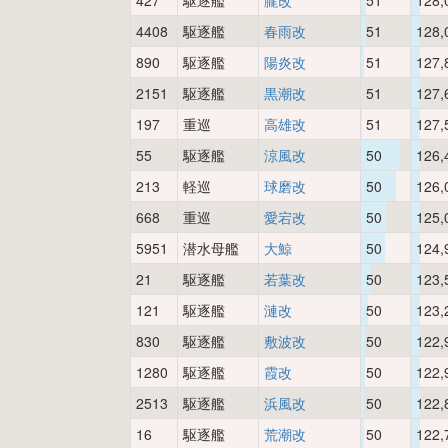
427
駆逐艦
朧改
51
128,
4408
駆逐艦
春雨改
51
128,
890
駆逐艦
陽炎改
51
127,
2151
駆逐艦
黒潮改
51
127,
197
重巡
高雄改
51
127,
55
駆逐艦
涼風改
50
126,
213
軽巡
球磨改
50
126,
668
重巡
愛宕改
50
125,
5951
潜水母艦
大鯨
50
124,
21
駆逐艦
若葉改
50
123,
121
駆逐艦
漣改
50
123,
830
駆逐艦
敷波改
50
122,
1280
駆逐艦
霞改
50
122,
2513
駆逐艦
浜風改
50
122,
16
駆逐艦
荒潮改
50
122,