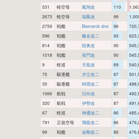
531
軽空母
鳳翔改
110
1,06
2673
軽空母
瑞鳳改
99
1,00
2759
戦艦
Bismarck drei
96
720,
596
戦艦
榛名改二
93
623,
814
戦艦
陸奥改
90
545,
1018
戦艦
長門改
90
545,
9
軽巡
天龍改
89
540,
75
駆逐艦
夕立改二
87
501,
35
駆逐艦
時雨改二
87
498,
1066
航戦
日向改
87
492,
320
航戦
伊勢改
87
491,
67
軽巡
神通改二
86
485,
791
正規空母
飛龍改二
86
479,
99
戦艦
金剛改二
86
476,