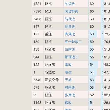
4521
軽巡
矢矧改
60
181,
7390
軽巡
阿賀野改
60
181,
7408
軽巡
能代改
60
181,
147
軽巡
長良改
60
181,
177
重巡
青葉改
59
179,
130
軽巡
五十鈴改二
59
176,
438
駆逐艦
白露改
55
151,
244
軽巡
那珂改二
55
151,
122
駆逐艦
雷改
54
148,
1
駆逐艦
電改
54
147,
7546
正規空母
天城
53
141,
878
駆逐艦
村雨改
53
141,
29
軽巡
多摩改
52
132,
1193
駆逐艦
霰改
51
129,