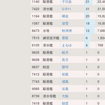
1140
駆逐艦
子日改
21
22,4
7422
潜水艦
U-511
21
21,5
1164
駆逐艦
曙改
20
19,8
1087
駆逐艦
深雪
18
16,8
8473
水母
秋津洲
12
7,68
7515
練習巡洋艦
香取
6
1,82
6105
潜水艦
まるゆ
4
768
9635
駆逐艦
睦月
1
0
9638
駆逐艦
長月
1
0
9637
軽巡
那珂
1
0
7412
駆逐艦
初風
1
0
7743
駆逐艦
浦風
1
0
9585
駆逐艦
谷風
1
0
8739
潜水母艦
大鯨
1
0
7418
駆逐艦
朝雲
1
0