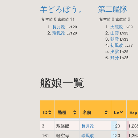
羊どろぼう。
第二艦隊
0
11
0
9
制空値
索敵値
制空値
索敵値
長月改
天龍改
Lv120
Lv89
瑞鳳改
山雲
Lv120
Lv33
朝雲
Lv33
初風改
Lv27
夕雲
Lv25
野分
Lv25
艦娘一覧
ID
艦種
名前
Lv
Exp
3
駆逐艦
長月改
120
1,26
161
軽空母
瑞鳳改
120
1,26