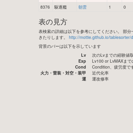
8376
駆逐艦
朝雲
1
0
表の見方
表検索の詳細は以下を参考にしてください。 部分一
きたりします。
http://mottie.github.io/tablesorter
背景のバーは以下を示しています
Lv
次のLvまでの経験値
Exp
Lv100 or LvMA
Cond
Condition、疲
火力・雷装・対空・装甲
近代化率
運
運改修率