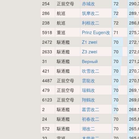
254
正規空母
赤城改
72
290,
286
航巡
筑摩改二
72
289,
238
航巡
利根改二
72
286,
5918
重巡
Prinz Eugen改
71
275,
2472
駆逐艦
Z1 zwei
70
272,
2633
駆逐艦
Z3 zwei
70
272,
31
駆逐艦
Верный
70
271,
421
駆逐艦
吹雪改二
70
270,
4487
正規空母
雲龍改
70
270,
479
正規空母
瑞鶴改
70
269,
6123
正規空母
翔鶴改
70
269,
2
駆逐艦
叢雲改二
70
268,
24
駆逐艦
初春改二
70
265,
572
駆逐艦
潮改二
70
265,
33
雷巡
木曾改二
70
265,