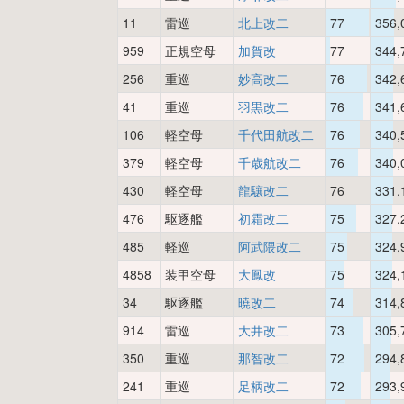
11
雷巡
北上改二
77
356,
959
正規空母
加賀改
77
344,
256
重巡
妙高改二
76
342,
41
重巡
羽黒改二
76
341,
106
軽空母
千代田航改二
76
340,
379
軽空母
千歳航改二
76
340,
430
軽空母
龍驤改二
76
331,
476
駆逐艦
初霜改二
75
327,
485
軽巡
阿武隈改二
75
324,
4858
装甲空母
大鳳改
75
324,
34
駆逐艦
暁改二
74
314,
914
雷巡
大井改二
73
305,
350
重巡
那智改二
72
294,
241
重巡
足柄改二
72
293,