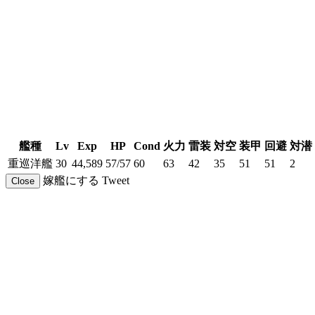
艦種
Lv
Exp
HP
Cond
火力
雷装
対空
装甲
回避
対潜
重巡洋艦
30
44,589
57/57
60
63
42
35
51
51
2
嫁艦にする
Tweet
Close