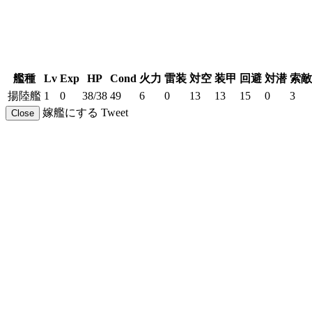
艦種
Lv
Exp
HP
Cond
火力
雷装
対空
装甲
回避
対潜
索敵
揚陸艦
1
0
38/38
49
6
0
13
13
15
0
3
嫁艦にする
Tweet
Close