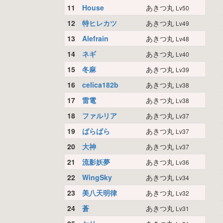
11
House
あきつ丸
Lv50
12
特ヒレカツ
あきつ丸
Lv49
13
Alefrain
あきつ丸
Lv48
14
ネギ
あきつ丸
Lv40
15
冬麻
あきつ丸
Lv39
16
celica182b
あきつ丸
Lv38
17
雷電
あきつ丸
Lv38
18
ファルリア
あきつ丸
Lv37
19
ばらばら
あきつ丸
Lv37
20
大神
あきつ丸
Lv37
21
流影妖夢
あきつ丸
Lv36
22
WingSky
あきつ丸
Lv34
23
美八天明律
あきつ丸
Lv32
24
蒼
あきつ丸
Lv31