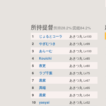
所持提督
所持28.2%:図鑑84.2%
1
じょるとコーラ
あきつ丸
Lv100
2
やぎむつき
あきつ丸
Lv99
3
あらーむ
あきつ丸
Lv100
4
Kouichi
あきつ丸
Lv85
5
夜更
あきつ丸
Lv80
6
ラブ千葉
あきつ丸
Lv75
7
黒紫
あきつ丸
Lv67
8
異端
あきつ丸
Lv65
9
黒紫
あきつ丸
Lv54
10
yasyai
あきつ丸
Lv52