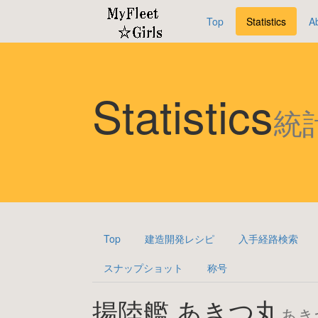
Top
Statistics
A
Statistics
統
Top
建造開発レシピ
入手経路検索
スナップショット
称号
揚陸艦 あきつ丸
あき