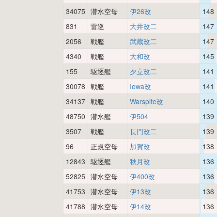
34075
潜水空母
伊26改
148
831
雷巡
大井改二
147
2056
戦艦
武蔵改二
147
4340
戦艦
大和改
145
155
駆逐艦
夕立改二
141
30078
戦艦
Iowa改
141
34137
戦艦
Warspite改
140
48750
潜水艦
伊504
139
3507
戦艦
長門改二
139
96
正規空母
加賀改
138
12843
駆逐艦
秋月改
136
52825
潜水空母
伊400改
136
41753
潜水空母
伊13改
136
41788
潜水空母
伊14改
136