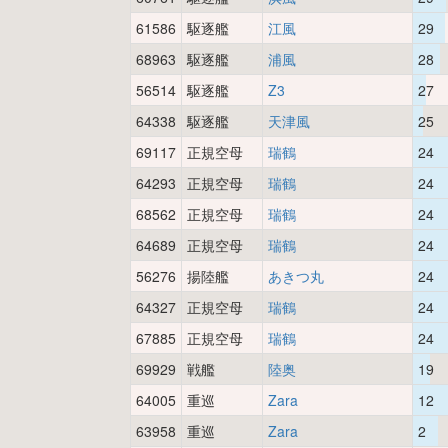
61586
駆逐艦
江風
29
68963
駆逐艦
浦風
28
56514
駆逐艦
Z3
27
64338
駆逐艦
天津風
25
69117
正規空母
瑞鶴
24
64293
正規空母
瑞鶴
24
68562
正規空母
瑞鶴
24
64689
正規空母
瑞鶴
24
56276
揚陸艦
あきつ丸
24
64327
正規空母
瑞鶴
24
67885
正規空母
瑞鶴
24
69929
戦艦
陸奥
19
64005
重巡
Zara
12
63958
重巡
Zara
2