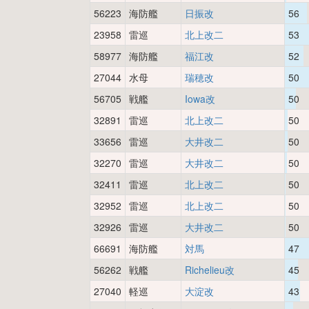
56223
海防艦
日振改
56
23958
雷巡
北上改二
53
58977
海防艦
福江改
52
27044
水母
瑞穂改
50
56705
戦艦
Iowa改
50
32891
雷巡
北上改二
50
33656
雷巡
大井改二
50
32270
雷巡
大井改二
50
32411
雷巡
北上改二
50
32952
雷巡
北上改二
50
32926
雷巡
大井改二
50
66691
海防艦
対馬
47
56262
戦艦
Richelieu改
45
27040
軽巡
大淀改
43