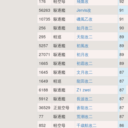
176
軽空母
飛鷹改
92
56263
駆逐艦
Jervis改
91
10735
駆逐艦
磯風乙改
91
256
駆逐艦
如月改二
90
295
軽巡
天龍改二
89
5257
駆逐艦
初風改
89
27071
駆逐艦
初月改
89
1665
駆逐艦
初霜改二
89
1645
駆逐艦
文月改二
87
1649
軽巡
龍田改二
87
6188
駆逐艦
Z1 zwei
87
5912
駆逐艦
長波改二
87
36529
正規空母
蒼龍改二
87
77
駆逐艦
荒潮改二
87
852
軽空母
千歳航改二
86