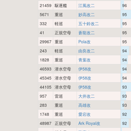
21459
駆逐艦
江風改二
96
5671
重巡
妙高改二
95
332
軽巡
五十鈴改二
95
41
正規空母
蒼龍改二
95
29967
重巡
Pola改
95
243
軽巡
由良改二
94
1828
重巡
青葉改
94
46593
潜水空母
伊58改
94
45345
潜水空母
伊58改
94
44105
潜水空母
伊58改
93
957
雷巡
大井改二
93
283
重巡
高雄改
93
1748
重巡
愛宕改
92
48987
正規空母
Ark Royal改
92