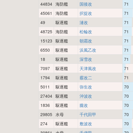
44834
海防艦
国後改
71
45061
海防艦
択捉改
71
49
駆逐艦
漣改
71
48725
海防艦
松輪改
71
15123
駆逐艦
朝霜改
71
6550
駆逐艦
浜風乙改
71
18
駆逐艦
深雪改
71
7097
駆逐艦
天津風改
71
1794
駆逐艦
霰改二
71
5011
駆逐艦
弥生改
70
27404
駆逐艦
沖波改
70
1836
駆逐艦
朧改
70
29805
水母
千代田甲
70
274
駆逐艦
敷波改
70
30861
水母
千歳甲
70