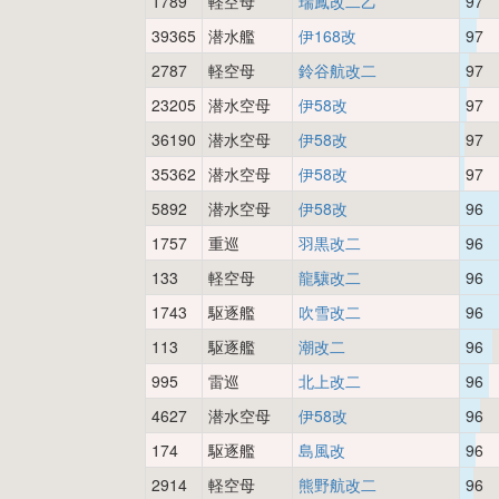
1789
軽空母
瑞鳳改二乙
97
39365
潜水艦
伊168改
97
2787
軽空母
鈴谷航改二
97
23205
潜水空母
伊58改
97
36190
潜水空母
伊58改
97
35362
潜水空母
伊58改
97
5892
潜水空母
伊58改
96
1757
重巡
羽黒改二
96
133
軽空母
龍驤改二
96
1743
駆逐艦
吹雪改二
96
113
駆逐艦
潮改二
96
995
雷巡
北上改二
96
4627
潜水空母
伊58改
96
174
駆逐艦
島風改
96
2914
軽空母
熊野航改二
96