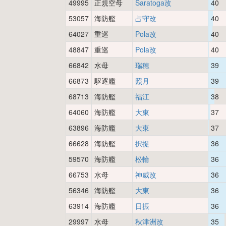
49995
正規空母
Saratoga改
40
53057
海防艦
占守改
40
64027
重巡
Pola改
40
48847
重巡
Pola改
40
66842
水母
瑞穂
39
66873
駆逐艦
照月
39
68713
海防艦
福江
38
64060
海防艦
大東
37
63896
海防艦
大東
37
66628
海防艦
択捉
36
59570
海防艦
松輪
36
66753
水母
神威改
36
56346
海防艦
大東
36
63914
海防艦
日振
36
29997
水母
秋津洲改
35