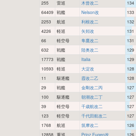
255
雷巡
木曾改二
134
64409
戦艦
Nelson改
133
2253
航巡
利根改二
132
4226
軽巡
矢矧改
131
66
軽空母
隼鷹改二
131
632
戦艦
陸奥改二
129
17773
戦艦
Italia
129
10593
軽巡
大淀改
128
11
駆逐艦
霞改二乙
128
29
戦艦
金剛改二丙
127
100
駆逐艦
朝潮改二丁
127
39
軽空母
千歳航改二
127
123
軽空母
千代田航改二
127
1768
航巡
筑摩改二
126
12858
重巡
Prinz Eugen改
126