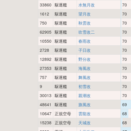
33860
駆逐艦
水無月改
70
1612
駆逐艦
望月改
70
750
駆逐艦
秋雲改
70
62905
駆逐艦
吹雪改二
70
10550
駆逐艦
春雨改
70
2728
駆逐艦
子日改
70
12892
駆逐艦
野分改
70
27353
駆逐艦
海風改
70
757
駆逐艦
舞風改
70
9
駆逐艦
初雪改
70
30013
駆逐艦
親潮改
70
48641
駆逐艦
旗風改
69
10647
正規空母
雲龍改
68
15238
正規空母
天城改
68