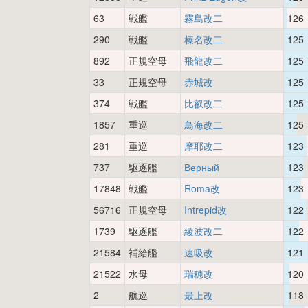
63
戦艦
霧島改二
126
290
戦艦
榛名改二
125
892
正規空母
飛龍改二
125
33
正規空母
赤城改
125
374
戦艦
比叡改二
125
1857
重巡
鳥海改二
125
281
重巡
摩耶改二
123
737
駆逐艦
Верный
123
17848
戦艦
Roma改
123
56716
正規空母
Intrepid改
122
1739
駆逐艦
綾波改二
122
21584
補給艦
速吸改
121
21522
水母
瑞穂改
120
2
航巡
最上改
118