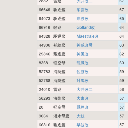
2882
雷巡
大井改二
67
66649
駆逐艦
峯雲改
67
64073
駆逐艦
岸波改
65
66916
軽巡
Gotland改
64
64328
駆逐艦
Maestrale改
64
44906
補給艦
神威改母
63
29846
駆逐艦
神風改
62
8368
軽空母
龍鳳改
60
52783
海防艦
佐渡改
59
52768
海防艦
対馬改
59
24010
雷巡
大井改二
58
56293
海防艦
大東改
57
28
軽空母
鳳翔改
57
9064
潜水母艦
大鯨
57
66816
駆逐艦
早波改
57