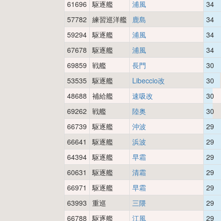
61696
駆逐艦
浦風
34
57782
練習巡洋艦
鹿島
34
59294
駆逐艦
浦風
34
67678
駆逐艦
浦風
34
69859
戦艦
長門
30
53535
駆逐艦
Libeccio改
30
48688
補給艦
速吸改
30
69262
戦艦
陸奥
30
66739
駆逐艦
沖波
29
66641
駆逐艦
浜波
29
64394
駆逐艦
早霜
29
60631
駆逐艦
清霜
29
66971
駆逐艦
早霜
29
63993
重巡
三隈
29
66788
駆逐艦
江風
29