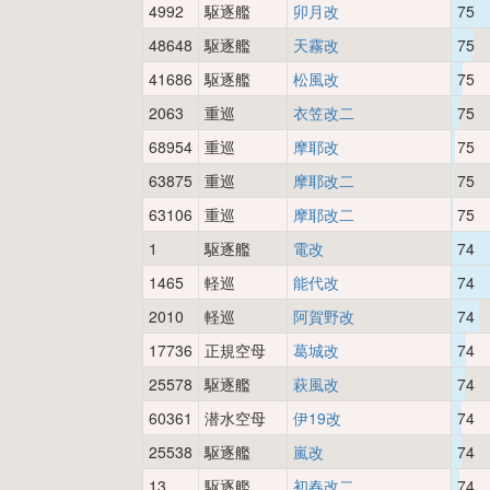
4992
駆逐艦
卯月改
75
48648
駆逐艦
天霧改
75
41686
駆逐艦
松風改
75
2063
重巡
衣笠改二
75
68954
重巡
摩耶改
75
63875
重巡
摩耶改二
75
63106
重巡
摩耶改二
75
1
駆逐艦
電改
74
1465
軽巡
能代改
74
2010
軽巡
阿賀野改
74
17736
正規空母
葛城改
74
25578
駆逐艦
萩風改
74
60361
潜水空母
伊19改
74
25538
駆逐艦
嵐改
74
13
駆逐艦
初春改二
74