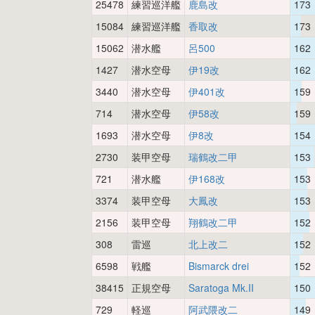
25478
練習巡洋艦
鹿島改
173
15084
練習巡洋艦
香取改
173
15062
潜水艦
呂500
162
1427
潜水空母
伊19改
162
3440
潜水空母
伊401改
159
714
潜水空母
伊58改
159
1693
潜水空母
伊8改
154
2730
装甲空母
瑞鶴改二甲
153
721
潜水艦
伊168改
153
3374
装甲空母
大鳳改
153
2156
装甲空母
翔鶴改二甲
152
308
雷巡
北上改二
152
6598
戦艦
Bismarck drei
152
38415
正規空母
Saratoga Mk.II
150
729
軽巡
阿武隈改二
149