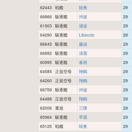
62443
戦艦
陸奥
29
66866
駆逐艦
沖波
29
61563
駆逐艦
浦波
29
64290
駆逐艦
Libeccio
29
66645
駆逐艦
藤波
29
66882
駆逐艦
清霜
29
60995
駆逐艦
春雨
29
64585
正規空母
翔鶴
29
64260
正規空母
翔鶴
29
66759
駆逐艦
沖波
29
64488
正規空母
翔鶴
29
62006
重巡
三隈
29
65964
駆逐艦
早霜
29
65125
戦艦
陸奥
29