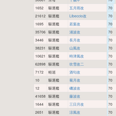
1652
駆逐艦
五月雨改
70
21612
駆逐艦
Libeccio改
70
1695
駆逐艦
若葉改
70
35706
駆逐艦
浦波改
70
3446
駆逐艦
長月改
70
38231
駆逐艦
山風改
70
10621
駆逐艦
時津風改
70
62898
駆逐艦
吹雪改二
70
7172
軽巡
酒匂改
70
10
駆逐艦
菊月改
70
12
駆逐艦
磯波改
70
41658
駆逐艦
藤波改
70
1644
駆逐艦
三日月改
70
2651
駆逐艦
涼風改
70