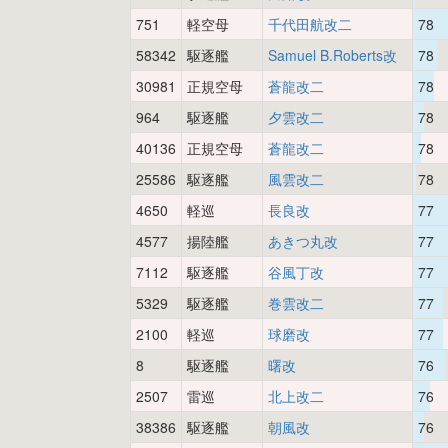
751
軽空母
千代田航改二
78
58342
駆逐艦
Samuel B.Roberts改
78
30981
正規空母
蒼龍改二
78
964
駆逐艦
夕雲改二
78
40136
正規空母
蒼龍改二
78
25586
駆逐艦
風雲改二
78
4650
軽巡
長良改
77
4577
揚陸艦
あきつ丸改
77
7112
駆逐艦
谷風丁改
77
5329
駆逐艦
巻雲改二
77
2100
軽巡
球磨改
77
8
駆逐艦
曙改
76
2507
雷巡
北上改二
76
38386
駆逐艦
朝風改
76