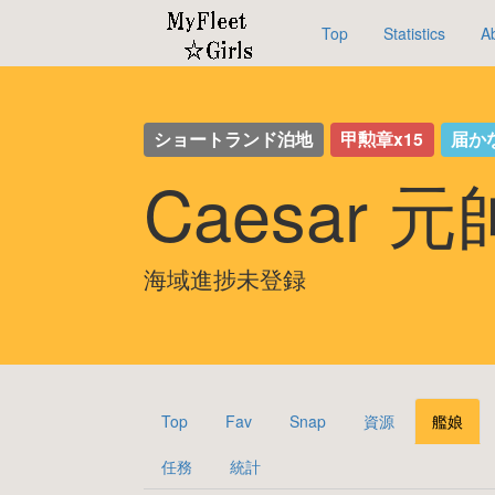
Top
Statistics
A
ショートランド泊地
甲勲章x15
届か
Caesar 
海域進捗未登録
Top
Fav
Snap
資源
艦娘
任務
統計