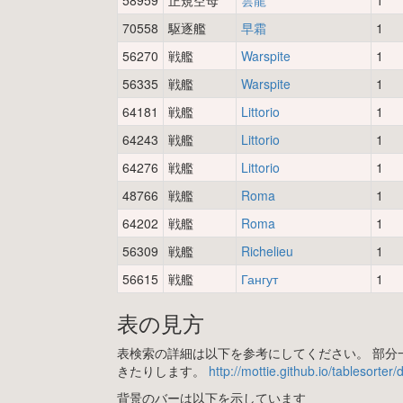
58959
正規空母
雲龍
1
70558
駆逐艦
早霜
1
56270
戦艦
Warspite
1
56335
戦艦
Warspite
1
64181
戦艦
Littorio
1
64243
戦艦
Littorio
1
64276
戦艦
Littorio
1
48766
戦艦
Roma
1
64202
戦艦
Roma
1
56309
戦艦
Richelieu
1
56615
戦艦
Гангут
1
表の見方
表検索の詳細は以下を参考にしてください。 部分一
きたりします。
http://mottie.github.io/tablesorter
背景のバーは以下を示しています