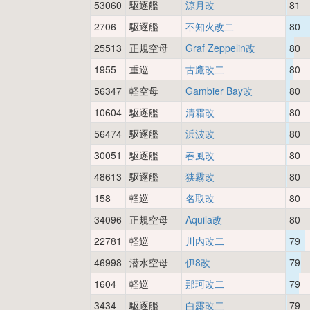
53060
駆逐艦
涼月改
81
2706
駆逐艦
不知火改二
80
25513
正規空母
Graf Zeppelin改
80
1955
重巡
古鷹改二
80
56347
軽空母
Gambier Bay改
80
10604
駆逐艦
清霜改
80
56474
駆逐艦
浜波改
80
30051
駆逐艦
春風改
80
48613
駆逐艦
狭霧改
80
158
軽巡
名取改
80
34096
正規空母
Aquila改
80
22781
軽巡
川内改二
79
46998
潜水空母
伊8改
79
1604
軽巡
那珂改二
79
3434
駆逐艦
白露改二
79