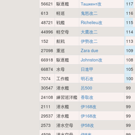
56621
駆逐艦
Ташкент改
117
613
軽巡
鬼怒改二
116
48721
戦艦
Richelieu改
115
44996
軽空母
大鷹改二
114
152
航戦
伊勢改二
113
27098
重巡
Zara due
109
66918
駆逐艦
Johnston改
108
66874
水母
日進甲
105
7074
工作艦
明石改
100
30547
潜水艦
呂500
99
24108
練習巡洋艦
香取改
99
2111
潜水艦
伊168改
99
29537
潜水艦
伊168改
99
2573
潜水空母
伊58改
99
4509
潜水空母
伊8改
99