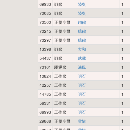
69933
戦艦
陸奥
1
70085
戦艦
陸奥
1
70500
正規空母
翔鶴
1
70245
正規空母
瑞鶴
1
70297
正規空母
瑞鶴
1
13398
戦艦
大和
1
54437
戦艦
武蔵
1
70101
駆逐艦
浦風
1
10824
工作艦
明石
1
42257
工作艦
明石
1
44785
工作艦
明石
1
56331
工作艦
明石
1
66993
工作艦
明石
1
29868
正規空母
雲龍
1