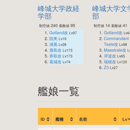
峰城大学政経
峰城大学文
学部
部
240
95
14
41
制空値
索敵値
制空値
索敵値
Gotland改
Gotland改
Lv97
Lv6
陸奥
Commandant
Lv19
浦風
Teste改
Lv28
Lv98
鹿島改
Maestrale改
Lv173
L
香取改
岸波改
Lv173
Lv65
葛城改
瑞穂改
Lv74
Lv120
Z3
Lv27
艦娘一覧
ID
艦種
名前
Lv