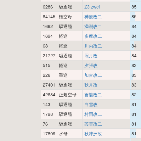
6286
駆逐艦
Z3 zwei
85
64145
軽空母
神鷹改二
85
1662
駆逐艦
満潮改二
84
1694
軽巡
多摩改二
84
68
軽巡
川内改二
84
21727
駆逐艦
照月改
84
515
軽巡
夕張改
83
226
重巡
加古改二
83
27401
駆逐艦
秋月改
83
42684
正規空母
蒼龍改二
82
143
駆逐艦
白雪改
81
1798
駆逐艦
村雨改二
81
76
駆逐艦
叢雲改二
81
17809
水母
秋津洲改
81