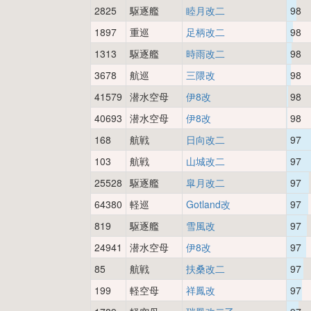
2825
駆逐艦
睦月改二
98
1897
重巡
足柄改二
98
1313
駆逐艦
時雨改二
98
3678
航巡
三隈改
98
41579
潜水空母
伊8改
98
40693
潜水空母
伊8改
98
168
航戦
日向改二
97
103
航戦
山城改二
97
25528
駆逐艦
皐月改二
97
64380
軽巡
Gotland改
97
819
駆逐艦
雪風改
97
24941
潜水空母
伊8改
97
85
航戦
扶桑改二
97
199
軽空母
祥鳳改
97