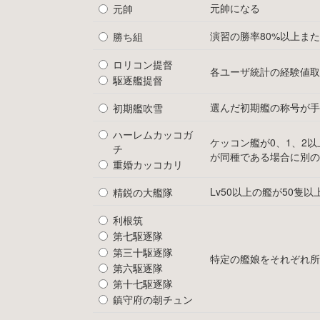
元帥になる
元帥
演習の勝率80%以上また
勝ち組
ロリコン提督
各ユーザ統計の経験値取
駆逐艦提督
選んだ初期艦の称号が手
初期艦吹雪
ハーレムカッコガ
ケッコン艦が0、1、2
チ
が同種である場合に別の
重婚カッコカリ
Lv50以上の艦が50隻以
精鋭の大艦隊
利根筑
第七駆逐隊
第三十駆逐隊
特定の艦娘をそれぞれ所
第六駆逐隊
第十七駆逐隊
鎮守府の朝チュン