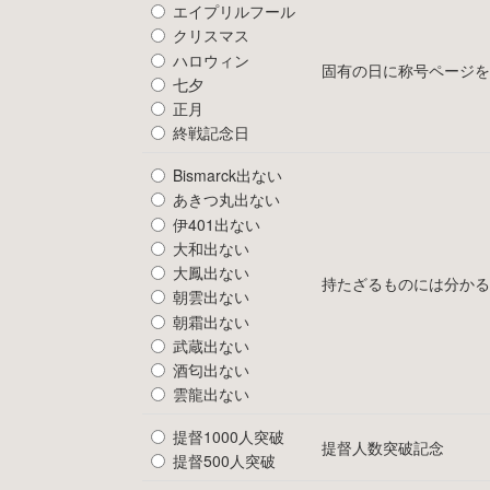
エイプリルフール
クリスマス
ハロウィン
固有の日に称号ページを
七夕
正月
終戦記念日
Bismarck出ない
あきつ丸出ない
伊401出ない
大和出ない
大鳳出ない
持たざるものには分かる
朝雲出ない
朝霜出ない
武蔵出ない
酒匂出ない
雲龍出ない
提督1000人突破
提督人数突破記念
提督500人突破