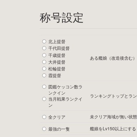
称号設定
北上提督
千代田提督
千歳提督
ある艦娘（改造後含む）
大井提督
松輪提督
霞提督
図鑑ケッコン数ラ
ンクイン
ランキングトップとラン
当月戦果ランクイ
ン
未クリア海域が無い状態
全クリア
艦娘をLv150以上にする
最強の一隻