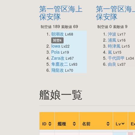
第一管区海上
第一管区海
保安隊
保安隊
189
69
0
9
制空値
索敵値
制空値
索敵値
朝潮改
沖波
Lv68
Lv17
浦風
Lv16
対空4
Iowa
時津風
Lv22
Lv15
Pola
嵐
Lv19
Lv15
Zara改
千代田甲
Lv67
Lv34
隼鷹改二
由良
Lv93
Lv37
飛龍改
Lv70
艦娘一覧
ID
艦種
名前
Lv
E