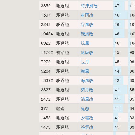
3859
駆逐艦
時津風改
47
11
1597
駆逐艦
村雨改
46
10
2243
駆逐艦
谷風改
46
10
10454
駆逐艦
磯風改
46
10
6922
駆逐艦
涼風
46
10
11702
補給艦
速吸改
45
99
7279
駆逐艦
長月
45
99
5264
駆逐艦
舞風
44
96
13392
駆逐艦
海風改
42
89
2327
駆逐艦
菊月改
41
85
2472
駆逐艦
浦風改
41
85
377
軽巡
鬼怒
41
84
1458
駆逐艦
夕雲改
41
83
1479
駆逐艦
巻雲改
41
83