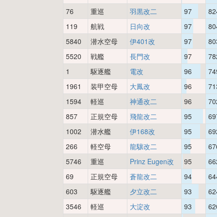
76
重巡
羽黒改二
97
82
119
航戦
日向改
97
80
5840
潜水空母
伊401改
97
80
5520
戦艦
長門改
97
78
1
駆逐艦
電改
96
74
1961
装甲空母
大鳳改
96
71
1594
軽巡
神通改二
96
70
857
正規空母
飛龍改二
95
69
1002
潜水艦
伊168改
95
69
266
軽空母
龍驤改二
95
67
5746
重巡
Prinz Eugen改
95
66
69
正規空母
蒼龍改二
94
64
603
駆逐艦
夕立改二
93
62
3546
軽巡
大淀改
93
62