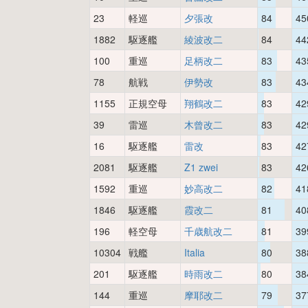
23
軽巡
夕張改
84
45
1882
駆逐艦
綾波改二
84
44
100
重巡
足柄改二
83
43
78
航戦
伊勢改
83
43
1155
正規空母
翔鶴改二
83
42
39
雷巡
木曾改二
83
42
16
駆逐艦
雷改
83
42
2081
駆逐艦
Z1 zwei
83
42
1592
重巡
妙高改二
82
41
1846
駆逐艦
霞改二
81
40
196
軽空母
千歳航改二
81
39
10304
戦艦
Italia
80
38
201
駆逐艦
時雨改二
80
38
144
重巡
摩耶改二
79
37