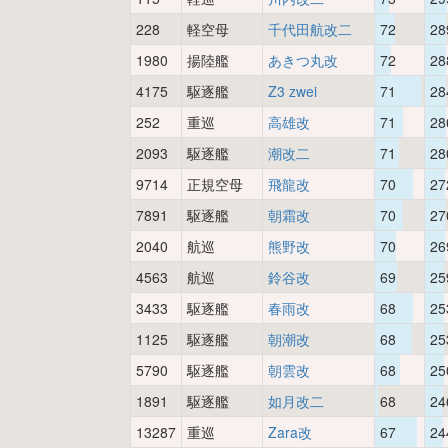
228
軽空母
千代田航改二
72
28
1980
揚陸艦
あきつ丸改
72
28
4175
駆逐艦
Z3 zwei
71
28
252
重巡
高雄改
71
28
2093
駆逐艦
潮改二
71
28
9714
正規空母
飛龍改
70
27
7891
駆逐艦
朝霜改
70
27
2040
航巡
熊野改
70
26
4563
航巡
鈴谷改
69
25
3433
駆逐艦
春雨改
68
25
1125
駆逐艦
朝潮改
68
25
5790
駆逐艦
朝雲改
68
25
1891
駆逐艦
如月改二
68
24
13287
重巡
Zara改
67
24