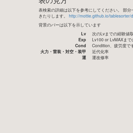
表検索の詳細は以下を参考にしてください。 部分一
きたりします。
http://mottie.github.io/tablesorter
背景のバーは以下を示しています
Lv
次のLvまでの経験値
Exp
Lv100 or LvMA
Cond
Condition、疲
火力・雷装・対空・装甲
近代化率
運
運改修率