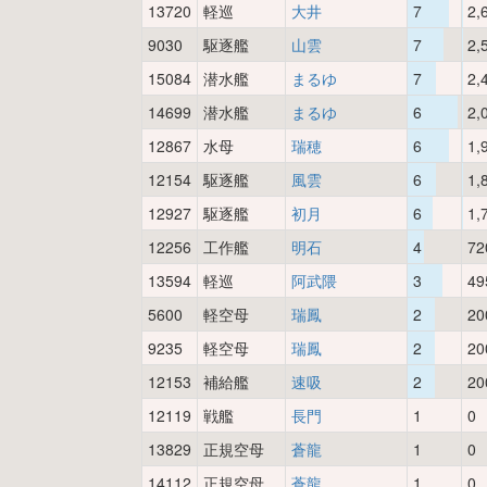
13720
軽巡
大井
7
2,
9030
駆逐艦
山雲
7
2,
15084
潜水艦
まるゆ
7
2,
14699
潜水艦
まるゆ
6
2,
12867
水母
瑞穂
6
1,
12154
駆逐艦
風雲
6
1,
12927
駆逐艦
初月
6
1,
12256
工作艦
明石
4
72
13594
軽巡
阿武隈
3
49
5600
軽空母
瑞鳳
2
20
9235
軽空母
瑞鳳
2
20
12153
補給艦
速吸
2
20
12119
戦艦
長門
1
0
13829
正規空母
蒼龍
1
0
14112
正規空母
蒼龍
1
0