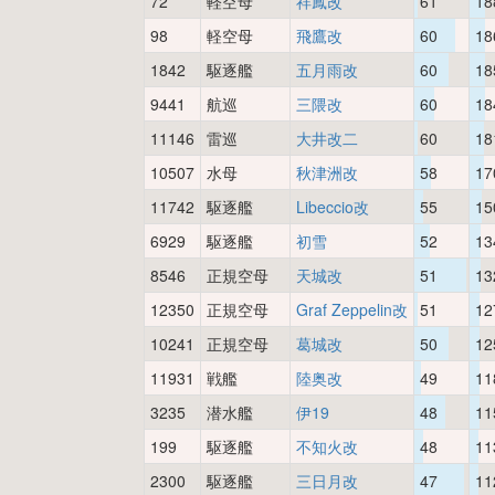
72
軽空母
祥鳳改
61
18
98
軽空母
飛鷹改
60
18
1842
駆逐艦
五月雨改
60
18
9441
航巡
三隈改
60
18
11146
雷巡
大井改二
60
18
10507
水母
秋津洲改
58
17
11742
駆逐艦
Libeccio改
55
15
6929
駆逐艦
初雪
52
13
8546
正規空母
天城改
51
13
12350
正規空母
Graf Zeppelin改
51
12
10241
正規空母
葛城改
50
12
11931
戦艦
陸奥改
49
11
3235
潜水艦
伊19
48
11
199
駆逐艦
不知火改
48
11
2300
駆逐艦
三日月改
47
11