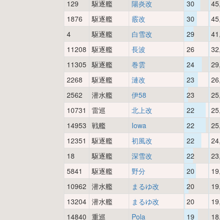
129
駆逐艦
陽炎改
30
45
1876
駆逐艦
霰改
30
45
4
駆逐艦
白雪改
29
41
11208
駆逐艦
長波
26
32
11305
駆逐艦
巻雲
24
29
2268
駆逐艦
漣改
23
26
2562
潜水艦
伊58
23
25
10731
雷巡
北上改
22
25
14953
戦艦
Iowa
22
25
12351
駆逐艦
初風改
22
24
18
駆逐艦
深雪改
22
23
5841
駆逐艦
野分
20
19
10962
潜水艦
まるゆ改
20
19
13204
潜水艦
まるゆ改
20
19
14840
重巡
Pola
19
18