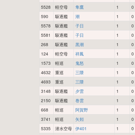
5528
軽空母
隼鷹
1
0
590
駆逐艦
潮
1
0
5578
駆逐艦
子日
1
0
5581
駆逐艦
子日
1
0
268
駆逐艦
黒潮
1
0
124
軽空母
祥鳳
1
0
1573
軽巡
鬼怒
1
0
4632
重巡
三隈
1
0
4693
重巡
三隈
1
0
3148
駆逐艦
夕雲
1
0
2150
駆逐艦
巻雲
1
0
668
軽巡
阿賀野
1
0
3741
軽巡
矢矧
1
0
5335
潜水空母
伊401
1
0