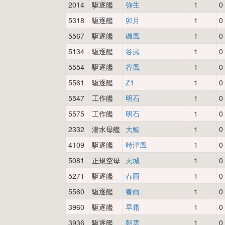
2014
駆逐艦
弥生
1
0
5318
駆逐艦
卯月
1
0
5567
駆逐艦
磯風
1
0
5134
駆逐艦
谷風
1
0
5554
駆逐艦
谷風
1
0
5561
駆逐艦
Z1
1
0
5547
工作艦
明石
1
0
5575
工作艦
明石
1
0
2332
潜水母艦
大鯨
1
0
4109
駆逐艦
時津風
1
0
5081
正規空母
天城
1
0
5271
駆逐艦
春雨
1
0
5560
駆逐艦
春雨
1
0
3960
駆逐艦
早霜
1
0
3936
駆逐艦
朝雲
1
0