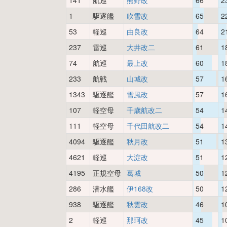
141
航巡
熊野改
66
2
1
駆逐艦
吹雪改
65
2
53
軽巡
由良改
64
2
237
雷巡
大井改二
61
1
74
航巡
最上改
60
1
233
航戦
山城改
57
1
1343
駆逐艦
雪風改
57
1
107
軽空母
千歳航改二
54
1
111
軽空母
千代田航改二
54
1
4094
駆逐艦
秋月改
51
1
4621
軽巡
大淀改
51
1
4195
正規空母
葛城
50
1
286
潜水艦
伊168改
50
1
938
駆逐艦
秋雲改
46
1
2
軽巡
那珂改
45
1