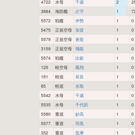
4722
水母
千歳
2
2
3884
海防艦
占守
1
7
5572
戦艦
伊勢
1
0
5475
正規空母
加賀
1
0
5579
正規空母
蒼龍
1
0
3159
正規空母
飛龍
1
0
5574
戦艦
比叡
1
0
125
軽空母
鳳翔
1
0
181
軽巡
長良
1
0
85
軽巡
名取
1
0
5542
水母
千歳
1
0
5535
水母
千代田
1
0
5580
重巡
妙高
1
0
5577
重巡
羽黒
1
0
352
重巡
筑摩
1
0