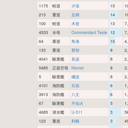
1175
軽巡
夕張
15
1
213
重巡
足柄
14
1
100
軽巡
木曾
13
7
4533
水母
Commandant Teste
12
7
64
重巡
鳥海
10
4
133
重巡
那智
8
2
4041
駆逐艦
長波
8
2
5485
正規空母
Hornet
8
2
5
駆逐艦
磯波
8
2
4101
海防艦
石垣
6
1
3913
海防艦
八丈
6
1
67
駆逐艦
不知火
5
1
4685
潜水艦
U-511
3
5
123
重巡
利根
3
4