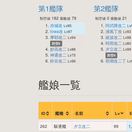
第1艦隊
第2艦隊
182
79
0
21
制空値
索敵値
制空値
索敵値
赤城改
阿武隈改二
Lv95
Lv
Iowa改
浦風丁改
Lv97
Lv93
摩耶改二
綾波改二
Lv94
Lv98
時雨改二
Lv80
対空8
妙高改二
夕立改二
Lv88
Lv99
神通改二
Lv75
対空4
鈴谷改二
朝潮改二丁
Lv96
Lv
艦娘一覧
ID
艦種
名前
Lv
262
駆逐艦
夕立改二
99
1