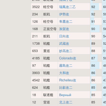
3522
軽空母
瑞鳳改二乙
92
6
234
航戦
伊勢改
92
5
126
軽空母
隼鷹改二
91
5
168
正規空母
加賀改
90
5
211
航戦
日向改
90
5
1738
戦艦
武蔵改
89
5
653
重巡
妙高改二
88
5
4185
戦艦
Colorado改
87
5
97
戦艦
霧島改二
86
4
3903
戦艦
大和改
86
4
4542
戦艦
Richelieu改
86
4
624
戦艦
比叡改二
85
4
18
駆逐艦
Верный
85
4
12
雷巡
北上改二
85
4