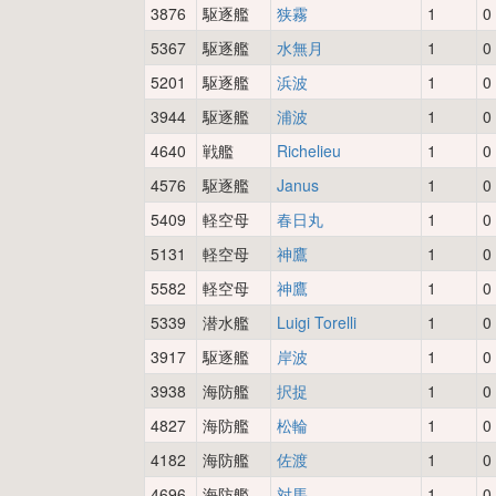
3876
駆逐艦
狭霧
1
0
5367
駆逐艦
水無月
1
0
5201
駆逐艦
浜波
1
0
3944
駆逐艦
浦波
1
0
4640
戦艦
Richelieu
1
0
4576
駆逐艦
Janus
1
0
5409
軽空母
春日丸
1
0
5131
軽空母
神鷹
1
0
5582
軽空母
神鷹
1
0
5339
潜水艦
Luigi Torelli
1
0
3917
駆逐艦
岸波
1
0
3938
海防艦
択捉
1
0
4827
海防艦
松輪
1
0
4182
海防艦
佐渡
1
0
4696
海防艦
対馬
1
0