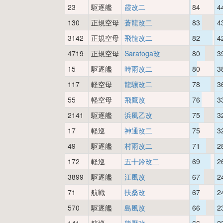
23
駆逐艦
霞改二
84
4
130
正規空母
蒼龍改二
83
4
3142
正規空母
飛龍改二
82
4
4719
正規空母
Saratoga改
80
3
15
駆逐艦
時雨改二
80
3
117
軽空母
龍驤改二
78
3
55
軽空母
飛鷹改
76
3
2141
駆逐艦
浜風乙改
75
3
17
軽巡
神通改二
75
3
49
駆逐艦
村雨改二
71
2
172
軽巡
五十鈴改二
69
2
3899
駆逐艦
江風改
67
2
71
航戦
扶桑改
67
2
570
駆逐艦
島風改
66
2