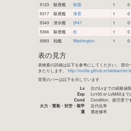
5123
駆逐艦
秋霜
1
0
5317
駆逐艦
薄雲
1
0
5343
潜水艦
伊47
1
0
5366
駆逐艦
松
1
0
5583
戦艦
Washington
1
0
表の見方
表検索の詳細は以下を参考にしてください。 部分一
きたりします。
http://mottie.github.io/tablesorter
背景のバーは以下を示しています
Lv
次のLvまでの経験値
Exp
Lv100 or LvMA
Cond
Condition、疲
火力・雷装・対空・装甲
近代化率
運
運改修率