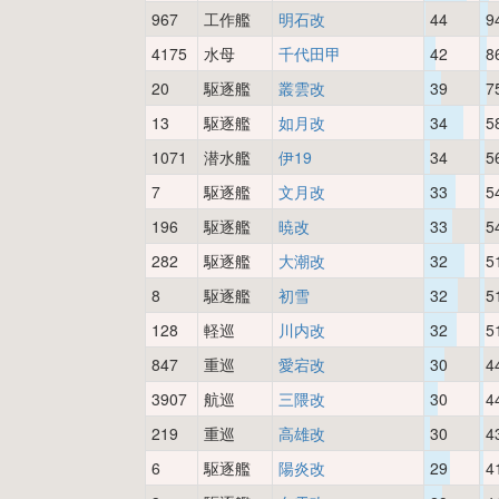
967
工作艦
明石改
44
9
4175
水母
千代田甲
42
8
20
駆逐艦
叢雲改
39
7
13
駆逐艦
如月改
34
5
1071
潜水艦
伊19
34
5
7
駆逐艦
文月改
33
5
196
駆逐艦
暁改
33
5
282
駆逐艦
大潮改
32
5
8
駆逐艦
初雪
32
5
128
軽巡
川内改
32
5
847
重巡
愛宕改
30
4
3907
航巡
三隈改
30
4
219
重巡
高雄改
30
4
6
駆逐艦
陽炎改
29
4