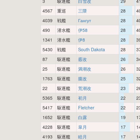
3
駆逐艦
白雪改
29
4
4567
重巡
三隈
28
4
4039
戦艦
Гангут
28
4
490
潜水艦
伊58
28
4
1341
潜水艦
伊8
28
3
5430
戦艦
South Dakota
28
3
87
駆逐艦
霰改
26
3
25
駆逐艦
満潮改
26
3
1763
駆逐艦
朧改
25
3
22
駆逐艦
荒潮改
23
2
5365
駆逐艦
初月
22
2
5417
駆逐艦
Fletcher
22
2
1652
駆逐艦
白露
19
1
4228
駆逐艦
皐月
17
1
4193
駆逐艦
睦月
17
1