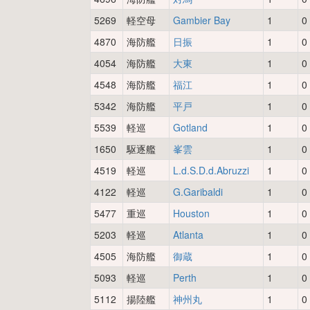
5269
軽空母
Gambier Bay
1
0
4870
海防艦
日振
1
0
4054
海防艦
大東
1
0
4548
海防艦
福江
1
0
5342
海防艦
平戸
1
0
5539
軽巡
Gotland
1
0
1650
駆逐艦
峯雲
1
0
4519
軽巡
L.d.S.D.d.Abruzzi
1
0
4122
軽巡
G.Garibaldi
1
0
5477
重巡
Houston
1
0
5203
軽巡
Atlanta
1
0
4505
海防艦
御蔵
1
0
5093
軽巡
Perth
1
0
5112
揚陸艦
神州丸
1
0