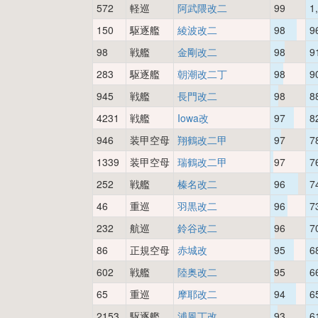
572
軽巡
阿武隈改二
99
1
150
駆逐艦
綾波改二
98
9
98
戦艦
金剛改二
98
9
283
駆逐艦
朝潮改二丁
98
9
945
戦艦
長門改二
98
8
4231
戦艦
Iowa改
97
8
946
装甲空母
翔鶴改二甲
97
7
1339
装甲空母
瑞鶴改二甲
97
7
252
戦艦
榛名改二
96
7
46
重巡
羽黒改二
96
7
232
航巡
鈴谷改二
96
7
86
正規空母
赤城改
95
6
602
戦艦
陸奥改二
95
6
65
重巡
摩耶改二
94
6
2153
駆逐艦
浦風丁改
93
6