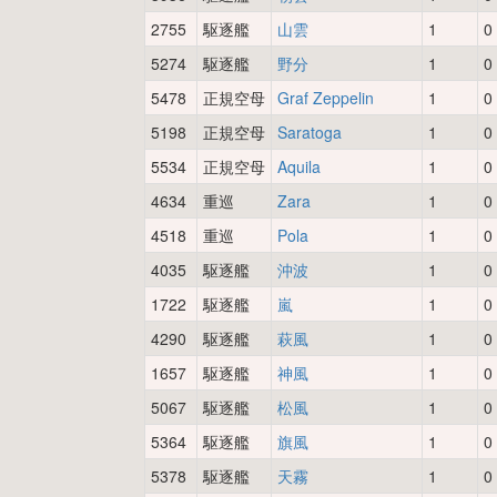
2755
駆逐艦
山雲
1
0
5274
駆逐艦
野分
1
0
5478
正規空母
Graf Zeppelin
1
0
5198
正規空母
Saratoga
1
0
5534
正規空母
Aquila
1
0
4634
重巡
Zara
1
0
4518
重巡
Pola
1
0
4035
駆逐艦
沖波
1
0
1722
駆逐艦
嵐
1
0
4290
駆逐艦
萩風
1
0
1657
駆逐艦
神風
1
0
5067
駆逐艦
松風
1
0
5364
駆逐艦
旗風
1
0
5378
駆逐艦
天霧
1
0