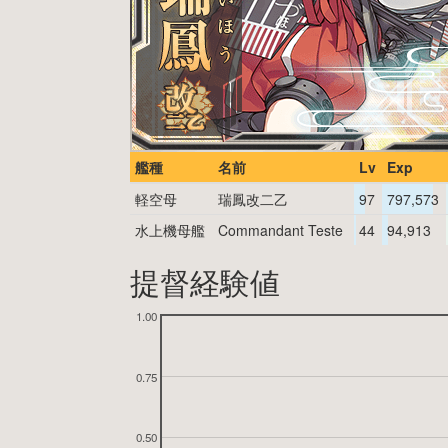
艦種
名前
Lv
Exp
軽空母
瑞鳳改二乙
97
797,573
水上機母艦
Commandant Teste
44
94,913
提督経験値
1.00
0.75
0.50