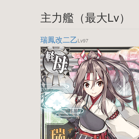
主力艦（最大Lv）
瑞鳳改二乙
Lv97