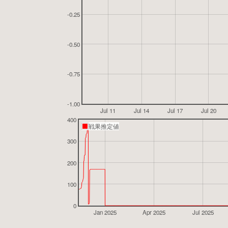
-0.25
-0.50
-0.75
-1.00
Jul 11
Jul 14
Jul 17
Jul 20
400
戦果推定値
300
200
100
0
Jan 2025
Apr 2025
Jul 2025