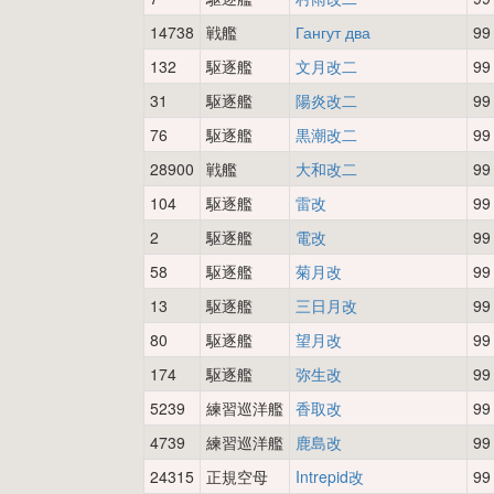
14738
戦艦
Гангут два
99
132
駆逐艦
文月改二
99
31
駆逐艦
陽炎改二
99
76
駆逐艦
黒潮改二
99
28900
戦艦
大和改二
99
104
駆逐艦
雷改
99
2
駆逐艦
電改
99
58
駆逐艦
菊月改
99
13
駆逐艦
三日月改
99
80
駆逐艦
望月改
99
174
駆逐艦
弥生改
99
5239
練習巡洋艦
香取改
99
4739
練習巡洋艦
鹿島改
99
24315
正規空母
Intrepid改
99