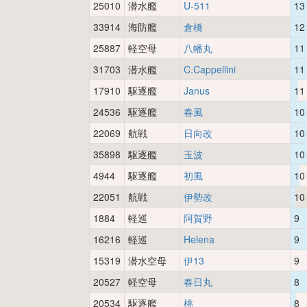
25010
潜水艦
U-511
13
33914
海防艦
倉橋
12
25887
軽空母
八幡丸
11
31703
潜水艦
C.Cappellini
11
17910
駆逐艦
Janus
11
24536
駆逐艦
春風
10
22069
航戦
日向改
10
35898
駆逐艦
玉波
10
4944
駆逐艦
初風
10
22051
航戦
伊勢改
10
1884
軽巡
阿賀野
9
16216
軽巡
Helena
9
15319
潜水空母
伊13
9
20527
軽空母
春日丸
8
20534
駆逐艦
桃
8