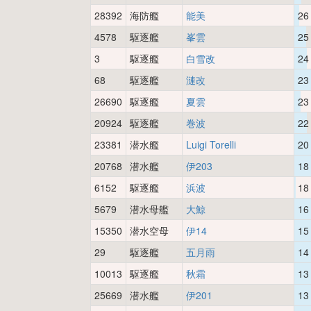
28392
海防艦
能美
26
4578
駆逐艦
峯雲
25
3
駆逐艦
白雪改
24
68
駆逐艦
漣改
23
26690
駆逐艦
夏雲
23
20924
駆逐艦
巻波
22
23381
潜水艦
Luigi Torelli
20
20768
潜水艦
伊203
18
6152
駆逐艦
浜波
18
5679
潜水母艦
大鯨
16
15350
潜水空母
伊14
15
29
駆逐艦
五月雨
14
10013
駆逐艦
秋霜
13
25669
潜水艦
伊201
13