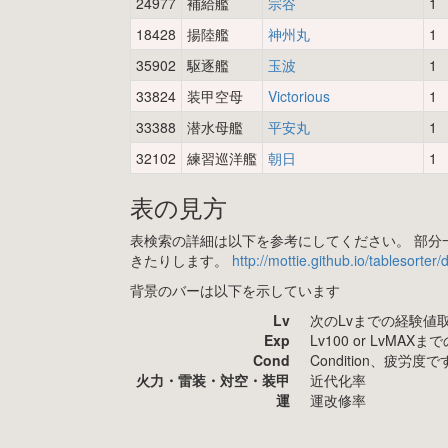
24977
補給艦
宗谷
1
18428
揚陸艦
神州丸
1
35902
駆逐艦
玉波
1
33824
装甲空母
Victorious
1
33388
潜水母艦
平安丸
1
32102
練習巡洋艦
朝日
1
表の見方
表検索の詳細は以下を参考にしてください。 部分一
きたりします。
http://mottie.github.io/tablesorter
背景のバーは以下を示しています
Lv
次のLvまでの経験値
Exp
Lv100 or LvMA
Cond
Condition、疲
火力・雷装・対空・装甲
近代化率
運
運改修率