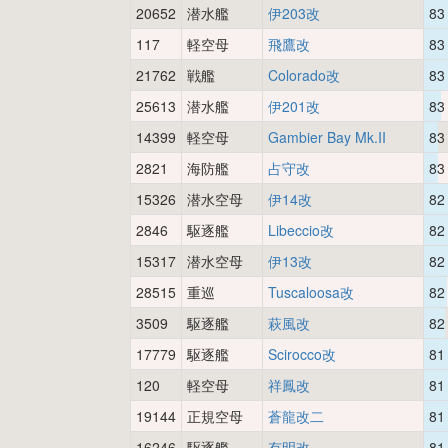
20652
潜水艦
伊203改
83
117
軽空母
飛鷹改
83
21762
戦艦
Colorado改
83
25613
潜水艦
伊201改
83
14399
軽空母
Gambier Bay Mk.II
83
2821
海防艦
占守改
83
15326
潜水空母
伊14改
82
2846
駆逐艦
Libeccio改
82
15317
潜水空母
伊13改
82
28515
重巡
Tuscaloosa改
82
3509
駆逐艦
萩風改
82
17779
駆逐艦
Scirocco改
81
120
軽空母
祥鳳改
81
19144
正規空母
蒼龍改二
81
16246
駆逐艦
有明改
81