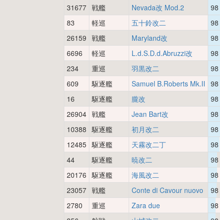
31677
戦艦
Nevada改 Mod.2
98
83
軽巡
五十鈴改二
98
26159
戦艦
Maryland改
98
6696
軽巡
L.d.S.D.d.Abruzzi改
98
234
重巡
羽黒改二
98
609
駆逐艦
Samuel B.Roberts Mk.II
98
16
駆逐艦
朧改
98
26904
戦艦
Jean Bart改
98
10388
駆逐艦
初月改二
98
12485
駆逐艦
天霧改二丁
98
44
駆逐艦
暁改二
98
20176
駆逐艦
海風改二
98
23057
戦艦
Conte di Cavour nuovo
98
2780
重巡
Zara due
98