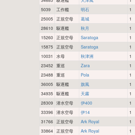
34685
駆逐艦
天津風
1
5039
工作艦
明石
1
25005
正規空母
葛城
1
28610
駆逐艦
秋月
1
15260
正規空母
Saratoga
1
15875
正規空母
Saratoga
1
10031
水母
秋津洲
1
23452
重巡
Zara
1
23488
重巡
Pola
1
36005
駆逐艦
旗風
1
34935
駆逐艦
天霧
1
28309
潜水空母
伊400
1
33396
潜水空母
伊14
1
31766
正規空母
Ark Royal
1
33864
正規空母
Ark Royal
1