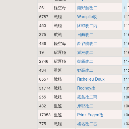
261
軽空母
熊野航改二
11
6787
戦艦
Warspite改
11
450
戦艦
比叡改二丙
11
375
航戦
日向改二
11
436
軽空母
鈴谷航改二
11
19
駆逐艦
満潮改二
11
2746
駆逐艦
朝霜改二
11
434
重巡
妙高改二
11
6557
戦艦
Richelieu Deux
11
31774
戦艦
Rodney改
10
255
戦艦
霧島改二丙
10
432
重巡
摩耶改二
10
17953
重巡
Prinz Eugen改
10
775
戦艦
榛名改二乙
10