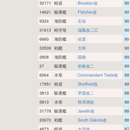
32171
軽巡
Brooklyn改
90
14621
駆逐艦
Fletcher改
90
9324
海防艦
石垣
90
31613
軽空母
瑞鳳改二乙
90
6660
海防艦
佐渡
90
33509
戦艦
大和
90
2808
海防艦
国後
89
27
駆逐艦
初春改二
89
6064
水母
Commandant Teste改
89
17951
軽巡
Sheffield改
89
3813
駆逐艦
早霜改二
88
5813
水母
秋津洲改
88
31778
駆逐艦
Javelin改
88
20670
戦艦
South Dakota改
88
4873
軽巡
大淀改
87