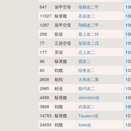
647
装甲空母
瑞鶴改二甲
13
11027
駆逐艦
高波改二
13
1297
装甲空母
翔鶴改二甲
13
258
航巡
最上改二特
13
77
正規空母
加賀改二戊
13
177
雷巡
北上改二
13
96
駆逐艦
霞改二
13
60
戦艦
陸奥改二
13
2609
航戦
大和改二重
13
2985
軽巡
能代改二
13
4958
駆逐艦
Johnston改
13
3868
戦艦
武蔵改二
12
14753
駆逐艦
Ташкент改
12
24693
戦艦
Iowa改
12