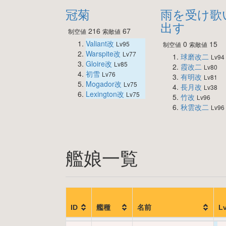
冠菊
雨を受け歌
出す
216
67
制空値
索敵値
Valiant改
0
15
Lv95
制空値
索敵値
Warspite改
Lv77
球磨改二
Lv94
Gloire改
Lv85
霞改二
Lv80
初雪
Lv76
有明改
Lv81
Mogador改
Lv75
長月改
Lv38
Lexington改
Lv75
竹改
Lv96
秋雲改二
Lv96
艦娘一覧
ID
艦種
名前
L