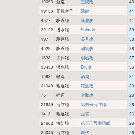
19093
航巡
三隈改
43
19133
正規空母
飛龍
41
4577
駆逐艦
藤波改
41
32122
潜水艦
Salmon
39
197
駆逐艦
長月改
38
4523
駆逐艦
朝雲改
38
1838
工作艦
明石改
37
33430
潜水艦
Drum
36
15881
軽巡
酒匂
31
21049
駆逐艦
涼波改
30
75
軽巡
名取改
26
21649
海防艦
第四号海防艦
26
1412
駆逐艦
山雲
26
24662
海防艦
第三〇号海防艦
26
25045
海防艦
屋代
26