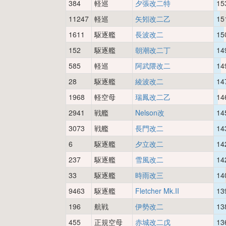
384
軽巡
夕張改二特
15
11247
軽巡
矢矧改二乙
15
1611
駆逐艦
長波改二
15
152
駆逐艦
朝潮改二丁
14
585
軽巡
阿武隈改二
14
28
駆逐艦
綾波改二
14
1968
軽空母
瑞鳳改二乙
14
2941
戦艦
Nelson改
14
3073
戦艦
長門改二
14
6
駆逐艦
夕立改二
14
237
駆逐艦
雪風改二
14
33
駆逐艦
時雨改三
14
9463
駆逐艦
Fletcher Mk.II
13
196
航戦
伊勢改二
13
455
正規空母
赤城改二戊
13