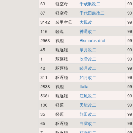
63
軽空母
千歳航改二
99
87
軽空母
千代田航改二
99
3142
装甲空母
大鳳改
99
116
軽巡
神通改二
99
2963
戦艦
Bismarck drei
99
45
駆逐艦
皐月改二
99
1
駆逐艦
吹雪改二
99
42
駆逐艦
睦月改二
99
311
駆逐艦
如月改二
99
2838
戦艦
Italia
99
5681
駆逐艦
江風改二
99
100
軽巡
天龍改二
99
35
軽巡
龍田改二
99
65
駆逐艦
白露改二
99
7
駆逐艦
村雨改二
99