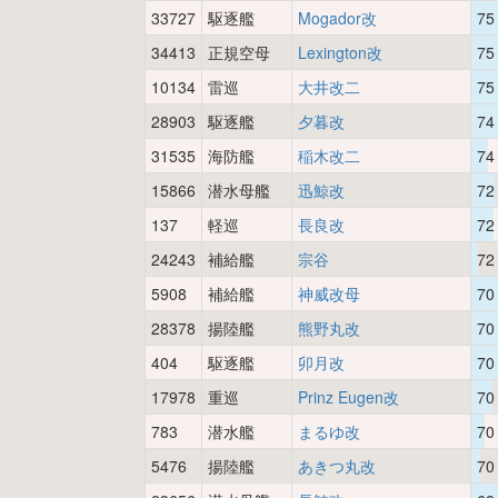
33727
駆逐艦
Mogador改
75
34413
正規空母
Lexington改
75
10134
雷巡
大井改二
75
28903
駆逐艦
夕暮改
74
31535
海防艦
稲木改二
74
15866
潜水母艦
迅鯨改
72
137
軽巡
長良改
72
24243
補給艦
宗谷
72
5908
補給艦
神威改母
70
28378
揚陸艦
熊野丸改
70
404
駆逐艦
卯月改
70
17978
重巡
Prinz Eugen改
70
783
潜水艦
まるゆ改
70
5476
揚陸艦
あきつ丸改
70