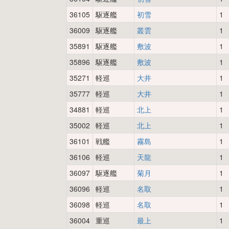
36105
駆逐艦
初雪
1
36009
駆逐艦
叢雲
1
35891
駆逐艦
敷波
1
35896
駆逐艦
敷波
1
35271
軽巡
大井
1
35777
軽巡
大井
1
34881
軽巡
北上
1
35002
軽巡
北上
1
36101
戦艦
霧島
1
36106
軽巡
天龍
1
36097
駆逐艦
菊月
1
36096
軽巡
名取
1
36098
軽巡
名取
1
36004
重巡
最上
1