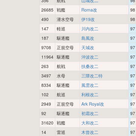
356
航戦
山城改二
98
26685
戦艦
Roma改
98
490
潜水空母
伊19改
98
147
軽巡
川内改二
97
187
駆逐艦
島風改
97
9708
正規空母
天城改
97
11964
駆逐艦
沖波改二
97
263
航戦
扶桑改二
97
3497
水母
三隈改二特
97
8334
駆逐艦
風雲改二
97
102
航巡
利根改二
97
2949
正規空母
Ark Royal改
97
92
駆逐艦
初霜改二
97
31620
戦艦
大和改二
97
14
雷巡
木曾改二
97