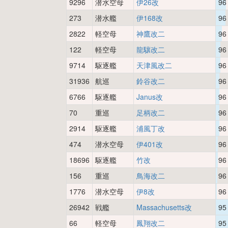
9296
潜水空母
伊26改
96
273
潜水艦
伊168改
96
2822
軽空母
神鷹改二
96
122
軽空母
龍驤改二
96
9714
駆逐艦
天津風改二
96
31936
航巡
鈴谷改二
96
6766
駆逐艦
Janus改
96
70
重巡
足柄改二
96
2914
駆逐艦
浦風丁改
96
474
潜水空母
伊401改
96
18696
駆逐艦
竹改
96
156
重巡
鳥海改二
96
1776
潜水空母
伊8改
96
26942
戦艦
Massachusetts改
95
66
軽空母
鳳翔改二
95