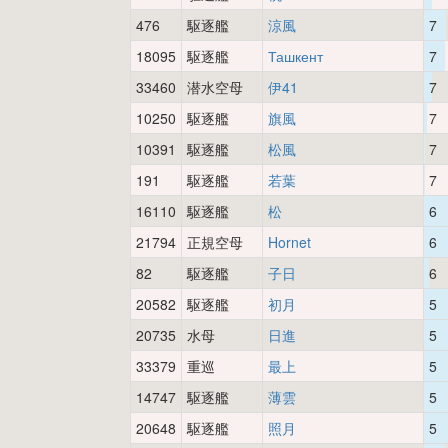
476
駆逐艦
涼風
7
18095
駆逐艦
Ташкент
7
33460
潜水空母
伊41
7
10250
駆逐艦
旗風
7
10391
駆逐艦
松風
7
191
駆逐艦
若葉
7
16110
駆逐艦
松
6
21794
正規空母
Hornet
6
82
駆逐艦
子日
6
20582
駆逐艦
初月
5
20735
水母
日進
5
33379
重巡
最上
5
14747
駆逐艦
薄雲
5
20648
駆逐艦
照月
5