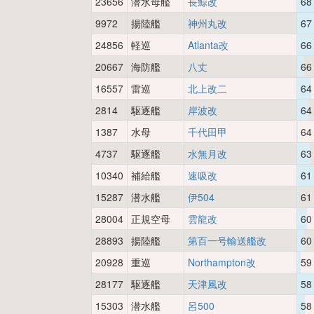
23656
潜水母艦
長鯨改
68
9972
揚陸艦
神州丸改
67
24856
軽巡
Atlanta改
66
20667
海防艦
八丈
66
16557
雷巡
北上改二
64
2814
駆逐艦
岸波改
64
1387
水母
千代田甲
64
4737
駆逐艦
水無月改
63
10340
補給艦
速吸改
61
15287
潜水艦
伊504
61
28004
正規空母
雲龍改
60
28893
揚陸艦
第百一号輸送艦改
60
20928
重巡
Northampton改
59
28177
駆逐艦
天津風改
58
15303
潜水艦
呂500
58