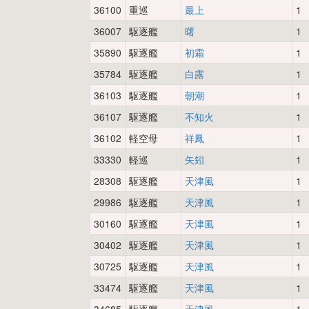
36100
重巡
最上
1
36007
駆逐艦
曙
1
35890
駆逐艦
初霜
1
35784
駆逐艦
白露
1
36103
駆逐艦
朝潮
1
36107
駆逐艦
不知火
1
36102
軽空母
祥鳳
1
33330
軽巡
矢矧
1
28308
駆逐艦
天津風
1
29986
駆逐艦
天津風
1
30160
駆逐艦
天津風
1
30402
駆逐艦
天津風
1
30725
駆逐艦
天津風
1
33474
駆逐艦
天津風
1