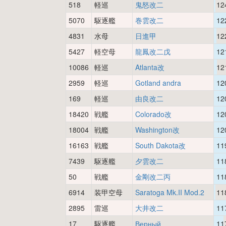
518
軽巡
鬼怒改二
12
5070
駆逐艦
巻雲改二
12
4831
水母
日進甲
12
5427
軽空母
龍鳳改二戊
12
10086
軽巡
Atlanta改
12
2959
軽巡
Gotland andra
12
169
軽巡
由良改二
12
18420
戦艦
Colorado改
12
18004
戦艦
Washington改
12
16163
戦艦
South Dakota改
11
7439
駆逐艦
夕雲改二
11
50
戦艦
金剛改二丙
11
6914
装甲空母
Saratoga Mk.II Mod.2
11
2895
雷巡
大井改二
11
17
駆逐艦
Верный
11