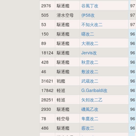
2976
駆逐艦
谷風丁改
97
505
潜水空母
伊58改
97
53
駆逐艦
不知火改二
97
150
駆逐艦
曙改二
96
89
駆逐艦
大潮改二
96
18124
駆逐艦
Jervis改
96
428
駆逐艦
秋雲改二
96
46
駆逐艦
敷波改二
96
31621
戦艦
武蔵改二
96
17842
軽巡
G.Garibaldi改
96
28251
軽巡
矢矧改二乙
96
2930
駆逐艦
磯風乙改
96
78
軽空母
隼鷹改二
96
486
駆逐艦
霰改二
96