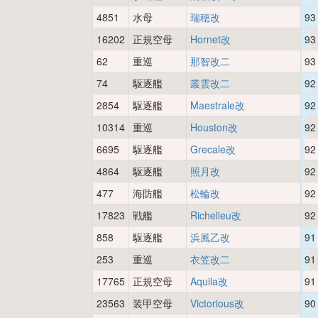
4851
水母
瑞穂改
93
16202
正規空母
Hornet改
93
62
重巡
那智改二
93
74
駆逐艦
叢雲改二
92
2854
駆逐艦
Maestrale改
92
10314
重巡
Houston改
92
6695
駆逐艦
Grecale改
92
4864
駆逐艦
照月改
92
477
海防艦
松輪改
92
17823
戦艦
Richelieu改
92
858
駆逐艦
浜風乙改
91
253
重巡
衣笠改二
91
17765
正規空母
Aquila改
91
23563
装甲空母
Victorious改
90