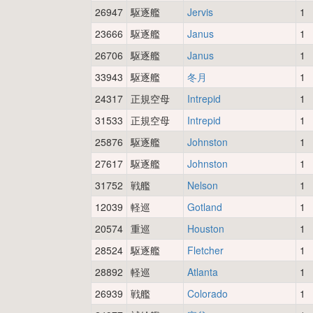
26947
駆逐艦
Jervis
1
23666
駆逐艦
Janus
1
26706
駆逐艦
Janus
1
33943
駆逐艦
冬月
1
24317
正規空母
Intrepid
1
31533
正規空母
Intrepid
1
25876
駆逐艦
Johnston
1
27617
駆逐艦
Johnston
1
31752
戦艦
Nelson
1
12039
軽巡
Gotland
1
20574
重巡
Houston
1
28524
駆逐艦
Fletcher
1
28892
軽巡
Atlanta
1
26939
戦艦
Colorado
1