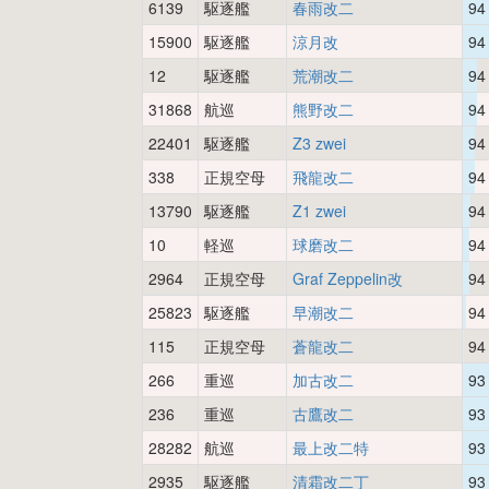
6139
駆逐艦
春雨改二
94
15900
駆逐艦
涼月改
94
12
駆逐艦
荒潮改二
94
31868
航巡
熊野改二
94
22401
駆逐艦
Z3 zwei
94
338
正規空母
飛龍改二
94
13790
駆逐艦
Z1 zwei
94
10
軽巡
球磨改二
94
2964
正規空母
Graf Zeppelin改
94
25823
駆逐艦
早潮改二
94
115
正規空母
蒼龍改二
94
266
重巡
加古改二
93
236
重巡
古鷹改二
93
28282
航巡
最上改二特
93
2935
駆逐艦
清霜改二丁
93