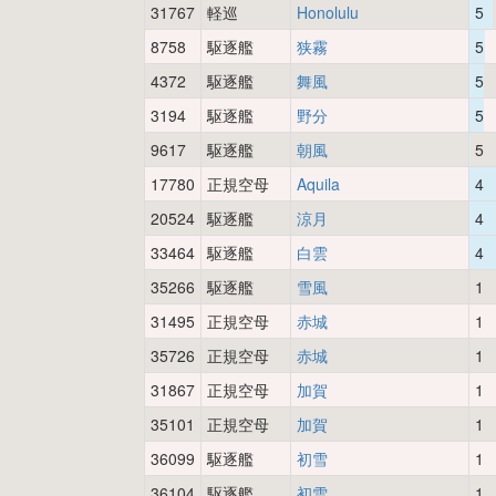
31767
軽巡
Honolulu
5
8758
駆逐艦
狭霧
5
4372
駆逐艦
舞風
5
3194
駆逐艦
野分
5
9617
駆逐艦
朝風
5
17780
正規空母
Aquila
4
20524
駆逐艦
涼月
4
33464
駆逐艦
白雲
4
35266
駆逐艦
雪風
1
31495
正規空母
赤城
1
35726
正規空母
赤城
1
31867
正規空母
加賀
1
35101
正規空母
加賀
1
36099
駆逐艦
初雪
1
36104
駆逐艦
初雪
1