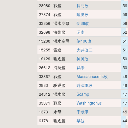
28080
戦艦
長門改
56
27874
戦艦
陸奥改
56
33356
潜水空母
伊36改
56
32098
海防艦
昭南
52
15288
潜水空母
伊400改
51
15255
雷巡
大井改二
51
19129
駆逐艦
神風改
50
26612
海防艦
鵜来
50
33367
戦艦
Massachusetts改
48
2883
駆逐艦
時津風改
48
24312
潜水艦
Scamp
47
33371
戦艦
Washington改
47
1373
水母
千歳甲
45
6178
駆逐艦
早波
44