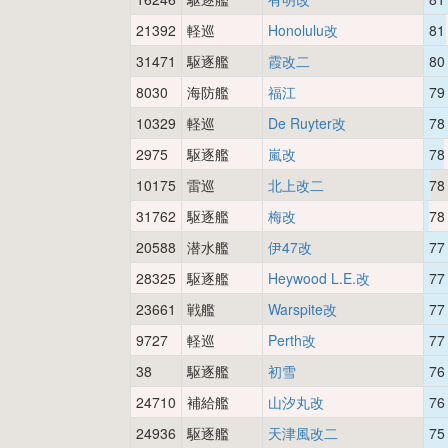
21392
軽巡
Honolulu改
81
31471
駆逐艦
霞改二
80
8030
海防艦
福江
79
10329
軽巡
De Ruyter改
78
2975
駆逐艦
嵐改
78
10175
雷巡
北上改二
78
31762
駆逐艦
梅改
78
20588
潜水艦
伊47改
77
28325
駆逐艦
Heywood L.E.改
77
23661
戦艦
Warspite改
77
9727
軽巡
Perth改
77
38
駆逐艦
初雪
76
24710
補給艦
山汐丸改
76
24936
駆逐艦
天津風改二
75