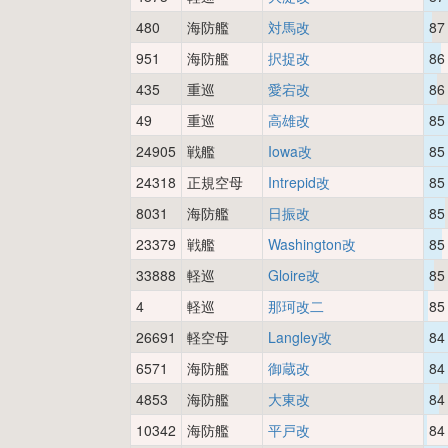
480
海防艦
対馬改
87
951
海防艦
択捉改
86
435
重巡
愛宕改
86
49
重巡
高雄改
85
24905
戦艦
Iowa改
85
24318
正規空母
Intrepid改
85
8031
海防艦
日振改
85
23379
戦艦
Washington改
85
33888
軽巡
Gloire改
85
4
軽巡
那珂改二
85
26691
軽空母
Langley改
84
6571
海防艦
御蔵改
84
4853
海防艦
大東改
84
10342
海防艦
平戸改
84