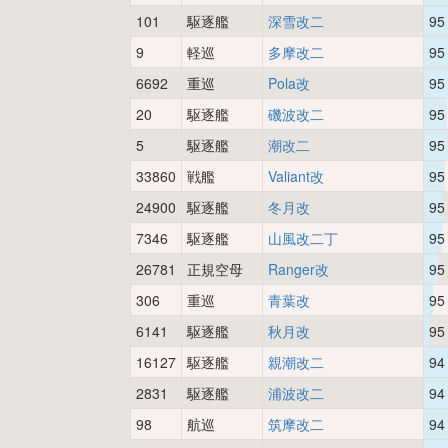
101
駆逐艦
深雪改二
95
9
軽巡
多摩改二
95
6692
重巡
Pola改
95
20
駆逐艦
磯波改二
95
5
駆逐艦
潮改二
95
33860
戦艦
Valiant改
95
24900
駆逐艦
冬月改
95
7346
駆逐艦
山風改二丁
95
26781
正規空母
Ranger改
95
306
重巡
青葉改
95
6141
駆逐艦
秋月改
95
16127
駆逐艦
親潮改二
94
2831
駆逐艦
浦波改二
94
98
航巡
筑摩改二
94