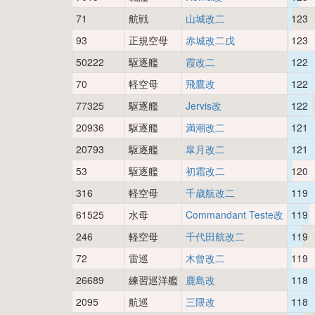
71
航戦
山城改二
123
93
正規空母
赤城改二戊
123
50222
駆逐艦
霞改二
122
70
軽空母
飛鷹改
122
77325
駆逐艦
Jervis改
122
20936
駆逐艦
満潮改二
121
20793
駆逐艦
皐月改二
121
53
駆逐艦
初霜改二
120
316
軽空母
千歳航改二
119
61525
水母
Commandant Teste改
119
246
軽空母
千代田航改二
119
72
雷巡
木曾改二
119
26689
練習巡洋艦
鹿島改
118
2095
航巡
三隈改
118