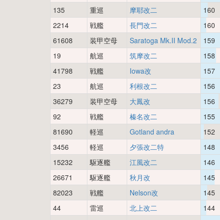
135
重巡
摩耶改二
160
2214
戦艦
長門改二
160
61608
装甲空母
Saratoga Mk.II Mod.2
159
19
航巡
筑摩改二
158
41798
戦艦
Iowa改
157
23
航巡
利根改二
156
36279
装甲空母
大鳳改
156
92
戦艦
榛名改二
155
81690
軽巡
Gotland andra
152
3456
軽巡
夕張改二特
148
15232
駆逐艦
江風改二
146
26671
駆逐艦
秋月改
145
82023
戦艦
Nelson改
145
44
雷巡
北上改二
144