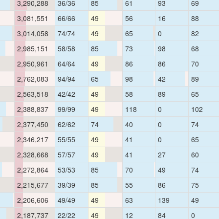
3,290,288
36/36
85
61
93
69
3,081,551
66/66
49
56
16
88
3,014,058
74/74
49
65
0
82
2,985,151
58/58
85
73
98
68
2,950,961
64/64
49
86
86
70
2,762,083
94/94
65
98
42
89
2,563,518
42/42
49
58
89
65
2,388,837
99/99
49
118
0
102
2,377,450
62/62
74
40
0
74
2,346,217
55/55
49
41
0
65
2,328,668
57/57
49
41
27
60
2,272,864
53/53
85
70
49
74
2,215,677
39/39
85
55
86
75
2,206,606
49/49
49
63
139
49
2,187,737
22/22
49
12
84
0