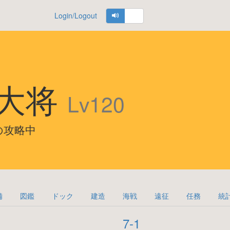
Login/Logout
 大将
Lv120
3海域の攻略中
備
図鑑
ドック
建造
海戦
遠征
任務
統
7-1