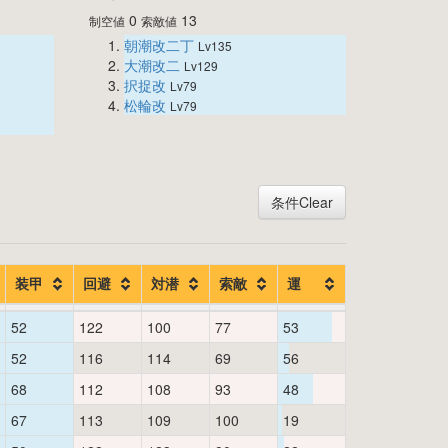
0
13
制空値
索敵値
朝潮改二丁
Lv135
大潮改二
Lv129
択捉改
Lv79
松輪改
Lv79
条件Clear
装甲
回避
対潜
索敵
運
52
122
100
77
53
52
116
114
69
56
68
112
108
93
48
67
113
109
100
19