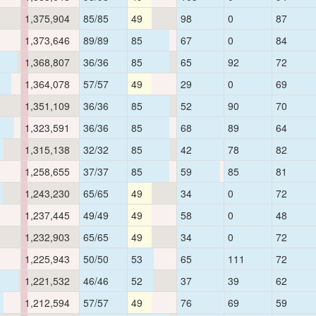
1,375,904
85/85
49
98
0
87
1,373,646
89/89
85
67
0
84
1,368,807
36/36
85
65
92
72
1,364,078
57/57
49
29
0
69
1,351,109
36/36
85
52
90
70
1,323,591
36/36
85
68
89
64
1,315,138
32/32
85
42
78
82
1,258,655
37/37
85
59
85
81
1,243,230
65/65
49
34
0
72
1,237,445
49/49
49
58
0
48
1,232,903
65/65
49
34
0
72
1,225,943
50/50
53
65
111
72
1,221,532
46/46
52
37
39
62
1,212,594
57/57
49
76
69
59