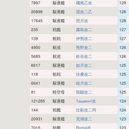
7897
駆逐艦
磯風乙改
129
20898
駆逐艦
霞改二乙
128
17645
駆逐艦
照月改
128
235
戦艦
霧島改二
127
139
航戦
伊勢改二
127
4950
航巡
熊野改二
126
5685
航巡
鈴谷改二
126
6617
駆逐艦
如月改二
125
118
航戦
扶桑改二
125
6641
駆逐艦
睦月改二
125
81
軽空母
龍驤改二
125
121285
駆逐艦
Ташкент改
124
144
戦艦
比叡改二丙
124
20931
駆逐艦
荒潮改二
123
7015
戦艦
Roma改
123