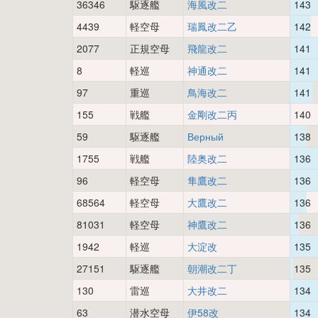
36346
駆逐艦
海風改二
143
4439
軽空母
瑞鳳改二乙
142
2077
正規空母
飛龍改二
141
8
軽巡
神通改二
141
97
重巡
鳥海改二
141
155
戦艦
金剛改二丙
140
59
駆逐艦
Верный
138
1755
戦艦
陸奥改二
136
96
軽空母
隼鷹改二
136
68564
軽空母
大鷹改二
136
81031
軽空母
神鷹改二
136
1942
軽巡
大淀改
135
27151
駆逐艦
朝潮改二丁
135
130
雷巡
大井改二
134
63
潜水空母
伊58改
134