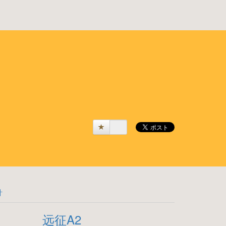
計
远征A2