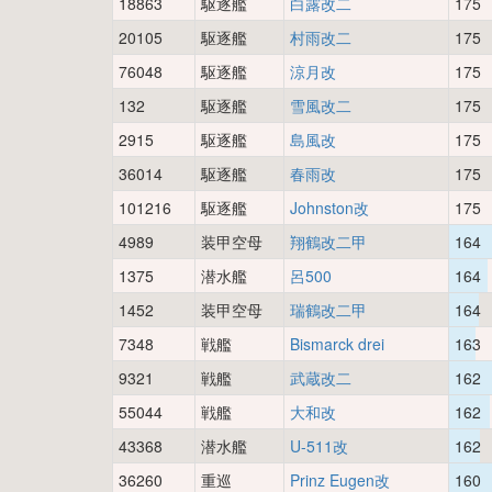
18863
駆逐艦
白露改二
175
20105
駆逐艦
村雨改二
175
76048
駆逐艦
涼月改
175
132
駆逐艦
雪風改二
175
2915
駆逐艦
島風改
175
36014
駆逐艦
春雨改
175
101216
駆逐艦
Johnston改
175
4989
装甲空母
翔鶴改二甲
164
1375
潜水艦
呂500
164
1452
装甲空母
瑞鶴改二甲
164
7348
戦艦
Bismarck drei
163
9321
戦艦
武蔵改二
162
55044
戦艦
大和改
162
43368
潜水艦
U-511改
162
36260
重巡
Prinz Eugen改
160