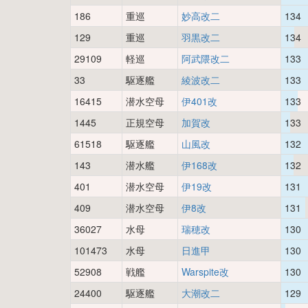
186
重巡
妙高改二
134
129
重巡
羽黒改二
134
29109
軽巡
阿武隈改二
133
33
駆逐艦
綾波改二
133
16415
潜水空母
伊401改
133
1445
正規空母
加賀改
133
61518
駆逐艦
山風改
132
143
潜水艦
伊168改
132
401
潜水空母
伊19改
131
409
潜水空母
伊8改
131
36027
水母
瑞穂改
130
101473
水母
日進甲
130
52908
戦艦
Warspite改
130
24400
駆逐艦
大潮改二
129