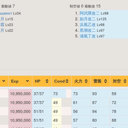
0
7
0
15
索敵値
制空値
索敵値
ашкент
阿武隈改二
Lv34
Lv98
照月
如月改二
Lv15
Lv125
清霜
浜風乙改
Lv23
Lv98
涼月
黒潮改二
Lv22
Lv97
浦風丁改
Lv97
Exp
HP
Cond
火力
雷装
対空
10,950,000
37/37
73
73
93
59
10,950,000
37/37
49
61
87
72
10,950,000
51/51
49
56
94
78
10,950,000
51/51
49
57
80
88