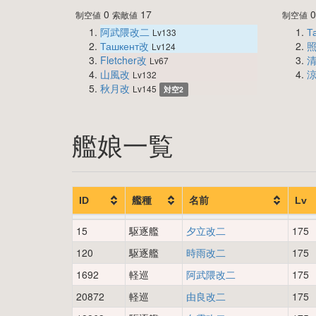
0
17
制空値
索敵値
制空値
阿武隈改二
Т
Lv133
Ташкент改
Lv124
Fletcher改
Lv67
山風改
Lv132
秋月改
Lv145
対空2
艦娘一覧
ID
艦種
名前
Lv
15
駆逐艦
夕立改二
175
120
駆逐艦
時雨改二
175
1692
軽巡
阿武隈改二
175
20872
軽巡
由良改二
175