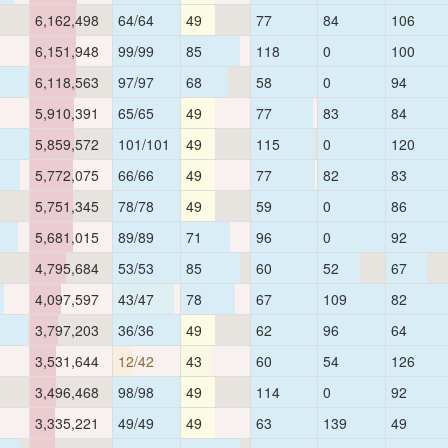
6,162,498
64/64
49
77
84
106
6,151,948
99/99
85
118
0
100
6,118,563
97/97
68
58
0
94
5,910,391
65/65
49
77
83
84
5,859,572
101/101
49
115
0
120
5,772,075
66/66
49
77
82
83
5,751,345
78/78
49
59
0
86
5,681,015
89/89
71
96
0
92
4,795,684
53/53
85
60
52
67
4,097,597
43/47
78
67
109
82
3,797,203
36/36
49
62
96
64
3,531,644
12/42
43
60
54
126
3,496,468
98/98
49
114
0
92
3,335,221
49/49
49
63
139
49