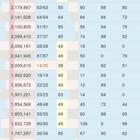
2,179,867
63/63
55
80
88
80
2,141,628
64/64
64
84
84
72
2,100,805
51/51
85
56
94
78
2,099,410
37/37
85
74
88
52
2,056,191
28/28
49
19
80
0
2,041,945
87/87
49
50
0
79
2,009,615
14/35
38
55
82
51
1,962,620
19/19
49
11
69
0
1,926,672
22/22
49
12
89
0
1,901,221
23/23
63
14
84
0
1,854,569
48/48
49
45
72
44
1,853,141
55/55
49
60
88
65
1,832,728
90/90
49
106
0
98
1,767,297
36/36
85
67
90
62