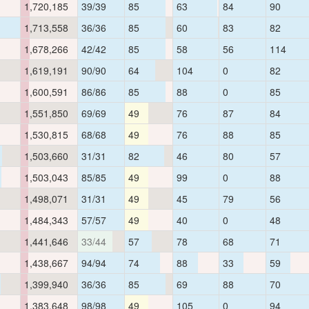
1,720,185
39/39
85
63
84
90
1,713,558
36/36
85
60
83
82
1,678,266
42/42
85
58
56
114
1,619,191
90/90
64
104
0
82
1,600,591
86/86
85
88
0
85
1,551,850
69/69
49
76
87
84
1,530,815
68/68
49
76
88
85
1,503,660
31/31
82
46
80
57
1,503,043
85/85
49
99
0
88
1,498,071
31/31
49
45
79
56
1,484,343
57/57
49
40
0
48
1,441,646
33/44
57
78
68
71
1,438,667
94/94
74
88
33
59
1,399,940
36/36
85
69
88
70
1,383,648
98/98
49
105
0
94