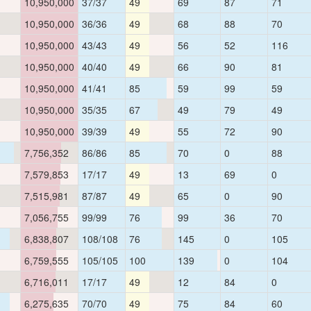
10,950,000
37/37
49
69
87
71
10,950,000
36/36
49
68
88
70
10,950,000
43/43
49
56
52
116
10,950,000
40/40
49
66
90
81
10,950,000
41/41
85
59
99
59
10,950,000
35/35
67
49
79
49
10,950,000
39/39
49
55
72
90
7,756,352
86/86
85
70
0
88
7,579,853
17/17
49
13
69
0
7,515,981
87/87
49
65
0
90
7,056,755
99/99
76
99
36
70
6,838,807
108/108
76
145
0
105
6,759,555
105/105
100
139
0
104
6,716,011
17/17
49
12
84
0
6,275,635
70/70
49
75
84
60