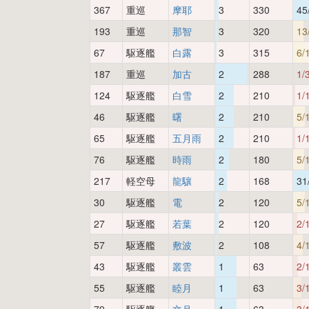
367
重巡
摩耶
3
330
45
193
重巡
那智
3
320
13
67
駆逐艦
白露
3
315
6/
187
重巡
加古
2
288
1/
124
駆逐艦
白雪
2
210
1/
46
駆逐艦
曙
2
210
5/
65
駆逐艦
五月雨
2
210
1/
76
駆逐艦
時雨
2
180
5/
217
軽空母
龍驤
2
168
31
30
駆逐艦
電
2
120
5/
27
駆逐艦
若葉
2
120
2/
57
駆逐艦
敷波
2
108
4/
43
駆逐艦
叢雲
1
63
2/
55
駆逐艦
睦月
1
63
3/