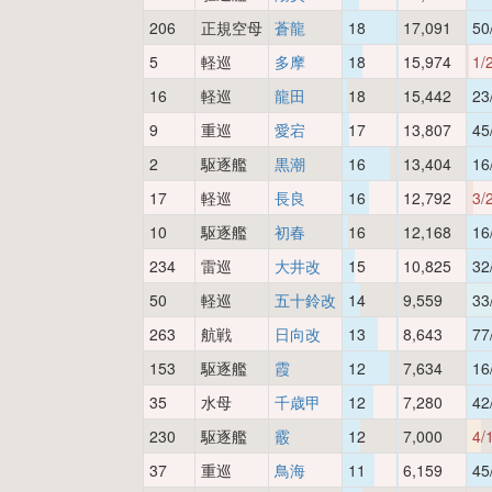
206
正規空母
蒼龍
18
17,091
50
5
軽巡
多摩
18
15,974
1/
16
軽巡
龍田
18
15,442
23
9
重巡
愛宕
17
13,807
45
2
駆逐艦
黒潮
16
13,404
16
17
軽巡
長良
16
12,792
3/
10
駆逐艦
初春
16
12,168
16
234
雷巡
大井改
15
10,825
32
50
軽巡
五十鈴改
14
9,559
33
263
航戦
日向改
13
8,643
77
153
駆逐艦
霞
12
7,634
16
35
水母
千歳甲
12
7,280
42
230
駆逐艦
霰
12
7,000
4/
37
重巡
鳥海
11
6,159
45