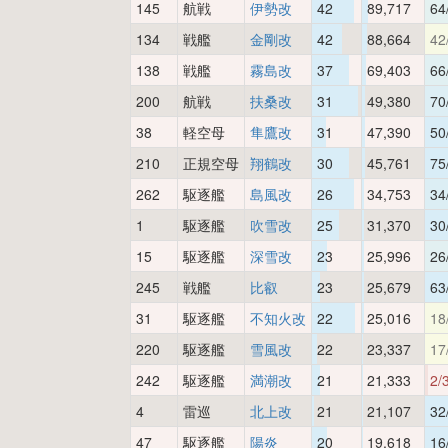
145
航戦
伊勢改
42
89,717
64
134
戦艦
金剛改
42
88,664
42
138
戦艦
霧島改
37
69,403
66
200
航戦
扶桑改
31
49,380
70
38
軽空母
隼鷹改
31
47,390
50
210
正規空母
翔鶴改
30
45,761
75
262
駆逐艦
島風改
26
34,753
34
1
駆逐艦
吹雪改
25
31,370
30
15
駆逐艦
深雪改
23
25,996
26
245
戦艦
比叡
23
25,679
63
31
駆逐艦
不知火改
22
25,016
18
220
駆逐艦
雪風改
22
23,337
17
242
駆逐艦
満潮改
21
21,333
2/
4
雷巡
北上改
21
21,107
32
47
駆逐艦
陽炎
20
19,618
16