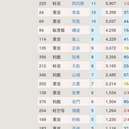
225
軽巡
阿武隈
11
5,907
1/
24
重巡
青葉
10
5,358
37
69
重巡
羽黒
10
5,037
44
84
駆逐艦
磯波
9
4,236
15
114
重巡
最上
9
4,229
41
135
重巡
足柄
9
3,672
19
356
戦艦
陸奥
8
3,356
80
212
軽巡
天龍
8
3,165
23
346
戦艦
山城
7
2,485
67
202
重巡
古鷹
7
2,214
16
139
重巡
筑摩
6
1,534
2/
376
戦艦
長門
6
1,504
80
204
軽空母
飛鷹
5
1,264
2/
169
重巡
利根
5
1,230
2/
183
重巡
高雄
5
1,116
37