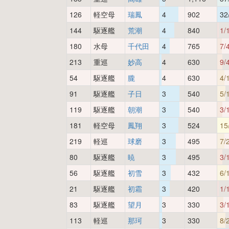
126
軽空母
瑞鳳
4
902
32
144
駆逐艦
荒潮
4
840
1/
180
水母
千代田
4
765
7/
213
重巡
妙高
4
630
9/
54
駆逐艦
朧
4
630
4/
91
駆逐艦
子日
3
540
5/
119
駆逐艦
朝潮
3
540
3/
181
軽空母
鳳翔
3
524
15
219
軽巡
球磨
3
495
7/
80
駆逐艦
暁
3
495
3/
56
駆逐艦
初雪
3
432
6/
21
駆逐艦
初霜
3
420
1/
83
駆逐艦
望月
3
330
3/
113
軽巡
那珂
3
330
8/