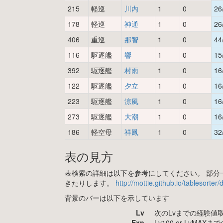
215
軽巡
川内
1
0
26
178
軽巡
神通
1
0
26
406
重巡
那智
1
0
44
116
駆逐艦
響
1
0
15
392
駆逐艦
村雨
1
0
16
122
駆逐艦
夕立
1
0
16
223
駆逐艦
涼風
1
0
16
273
駆逐艦
大潮
1
0
16
186
軽空母
祥鳳
1
0
32
表の見方
表検索の詳細は以下を参考にしてください。 部分一
きたりします。
http://mottie.github.io/tablesorter
背景のバーは以下を示しています
Lv
次のLvまでの経験値
Exp
Lv100 or LvMA