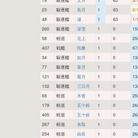
79
駆逐艦
文月
1
63
3/
23
駆逐艦
長月
1
63
6/
48
駆逐艦
漣
1
63
1/
260
駆逐艦
深雪
1
0
15
58
軽巡
北上
1
0
25
407
戦艦
扶桑
1
0
67
34
駆逐艦
如月
1
0
13
77
駆逐艦
皐月
1
0
13
121
駆逐艦
菊月
1
0
13
132
駆逐艦
三日月
1
0
13
68
軽巡
木曾
1
0
25
179
軽巡
五十鈴
1
0
26
405
軽巡
五十鈴
1
0
26
267
軽巡
名取
1
0
26
254
軽巡
由良
1
0
26