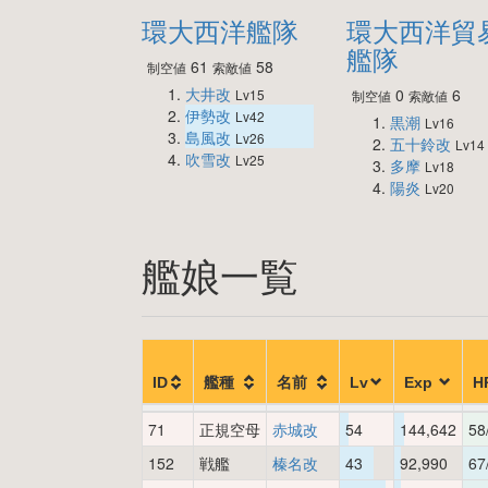
環大西洋艦隊
環大西洋貿
艦隊
61
58
制空値
索敵値
大井改
0
6
Lv15
制空値
索敵値
伊勢改
Lv42
黒潮
Lv16
島風改
Lv26
五十鈴改
Lv14
吹雪改
Lv25
多摩
Lv18
陽炎
Lv20
艦娘一覧
ID
艦種
名前
Lv
Exp
H
71
正規空母
赤城改
54
144,642
58
152
戦艦
榛名改
43
92,990
67