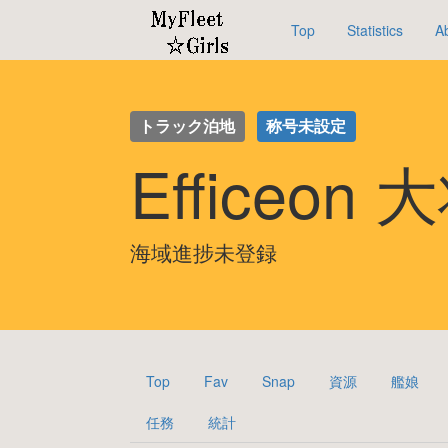
Top
Statistics
A
トラック泊地
称号未設定
Efficeon
海域進捗未登録
Top
Fav
Snap
資源
艦娘
任務
統計