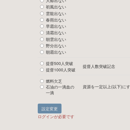
大鯨出ない
初風出ない
雲龍出ない
春雨出ない
早霜出ない
清霜出ない
朝雲出ない
野分出ない
朝霜出ない
提督500人突破
提督人数突破記念
提督1000人突破
燃料欠乏
資源を一定以上(以下)に
石油の一滴血の
一滴
設定変更
ログインが必要です