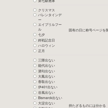
第七駆逐隊
クリスマス
バレンタインデ
ー
エイプリルフー
ル
固有の日に称号ページを
七夕
終戦記念日
ハロウィン
正月
三隈出ない
能代出ない
酒匂出ない
大鳳出ない
香取出ない
伊401出ない
谷風出ない
Bismarck出ない
大淀出ない
持たざるものには分かる