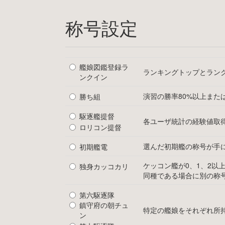
称号設定
艦娘図鑑登録ラ
ランキングトップとラン
ンクイン
演習の勝率80%以上または
勝ち組
駆逐艦提督
各ユーザ統計の経験値取
ロリコン提督
選んだ初期艦の称号が手に
初期艦電
ケッコン艦が0、1、2以
独身カッコカリ
同種である場合に別の称
第六駆逐隊
鎮守府の朝チュ
特定の艦娘をそれぞれ所
ン