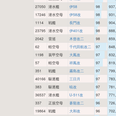
27050
潜水艦
伊58
98
937
17246
潜水空母
伊58改
98
931
1114
戦艦
長門改
98
904
23795
潜水空母
伊401改
98
888
2042
雷巡
木曾改二
98
859
62
軽空母
千代田航改二
97
848
1198
装甲空母
大鳳改
97
832
57
軽空母
祥鳳改
97
819
351
戦艦
霧島改二
97
799
40166
駆逐艦
三日月
97
783
383
駆逐艦
暁改
97
781
36537
潜水艦
U-511改
97
771
337
正規空母
蒼龍改二
96
726
19864
戦艦
大和改
96
702