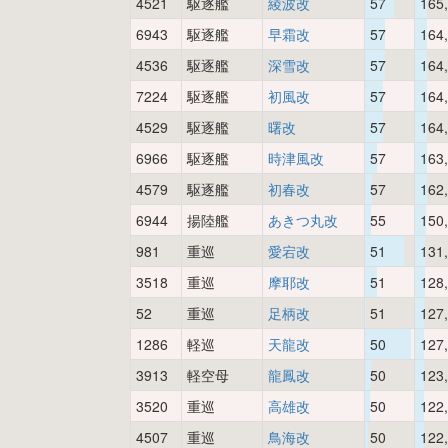
4521
駆逐艦
綾波改
57
165
6943
駆逐艦
早霜改
57
164
4536
駆逐艦
深雪改
57
164
7224
駆逐艦
初風改
57
164
4529
駆逐艦
曙改
57
164
6966
駆逐艦
時津風改
57
163
4579
駆逐艦
初春改
57
162
6944
揚陸艦
あきつ丸改
55
150
981
重巡
愛宕改
51
131
3518
重巡
摩耶改
51
128
52
重巡
足柄改
51
127
1286
軽巡
天龍改
50
127
3913
軽空母
龍鳳改
50
123
3520
重巡
高雄改
50
122
4507
重巡
鳥海改
50
122