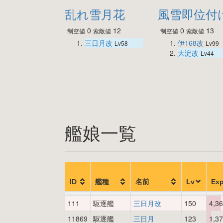
乱れ雪月花
風雪即位付
0
12
0
13
制空値
索敵値
制空値
索敵値
三日月改
伊168改
Lv58
Lv99
大淀改
Lv44
艦娘一覧
ID
艦種
名前
Lv
Ex
111
駆逐艦
三日月改
150
4,3
11869
駆逐艦
三日月
123
1,3