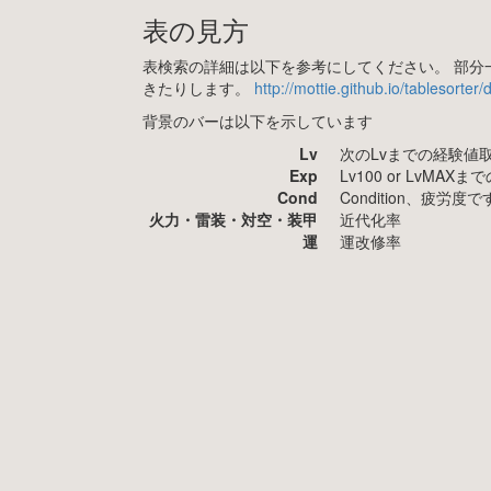
表の見方
表検索の詳細は以下を参考にしてください。 部分一
きたりします。
http://mottie.github.io/tablesorter
背景のバーは以下を示しています
Lv
次のLvまでの経験値
Exp
Lv100 or LvMA
Cond
Condition、疲
火力・雷装・対空・装甲
近代化率
運
運改修率