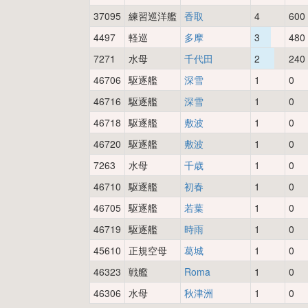
37095
練習巡洋艦
香取
4
600
4497
軽巡
多摩
3
480
7271
水母
千代田
2
240
46706
駆逐艦
深雪
1
0
46716
駆逐艦
深雪
1
0
46718
駆逐艦
敷波
1
0
46720
駆逐艦
敷波
1
0
7263
水母
千歳
1
0
46710
駆逐艦
初春
1
0
46705
駆逐艦
若葉
1
0
46719
駆逐艦
時雨
1
0
45610
正規空母
葛城
1
0
46323
戦艦
Roma
1
0
46306
水母
秋津洲
1
0