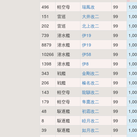
496
軽空母
瑞鳳改
99
1,0
151
雷巡
大井改二
99
1,0
202
雷巡
北上改二
99
1,0
739
潜水艦
伊19
99
1,0
8879
潜水艦
伊19
99
1,0
10266
潜水艦
伊58
99
1,0
1398
潜水艦
伊8
99
1,0
343
戦艦
金剛改二
99
1,0
206
戦艦
榛名改二
99
1,0
143
軽空母
龍驤改二
99
1,0
179
軽空母
隼鷹改二
99
1,0
48
駆逐艦
初霜改二
99
1,0
8
駆逐艦
睦月改二
99
1,0
39
駆逐艦
如月改二
99
1,0