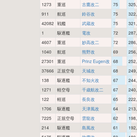
1273
重巡
古鷹改二
75
325
911
航巡
鈴谷改
75
322
42082
戦艦
武蔵改
75
321
1
駆逐艦
電改
72
287
4607
重巡
妙高改二
72
286
1040
航巡
熊野改
69
256
27301
重巡
Prinz Eugen改
68
252
37666
正規空母
天城改
68
249
138
駆逐艦
不知火改
67
244
1271
軽空母
千歳航改二
67
240
122
軽巡
長良改
65
222
1706
駆逐艦
天津風改
64
213
7225
正規空母
雲龍改
62
198
214
駆逐艦
島風改
61
192