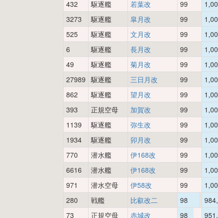
432
駆逐艦
若葉改
99
1,0
3273
駆逐艦
皐月改
99
1,0
525
駆逐艦
文月改
99
1,0
6
駆逐艦
長月改
99
1,0
49
駆逐艦
菊月改
99
1,0
27989
駆逐艦
三日月改
99
1,0
862
駆逐艦
望月改
99
1,0
393
正規空母
加賀改
99
1,0
1139
駆逐艦
弥生改
99
1,0
1934
駆逐艦
卯月改
99
1,0
770
潜水艦
伊168改
99
1,0
6616
潜水艦
伊168改
99
1,0
971
潜水空母
伊58改
99
1,0
280
戦艦
比叡改二
98
984
73
正規空母
赤城改
98
951