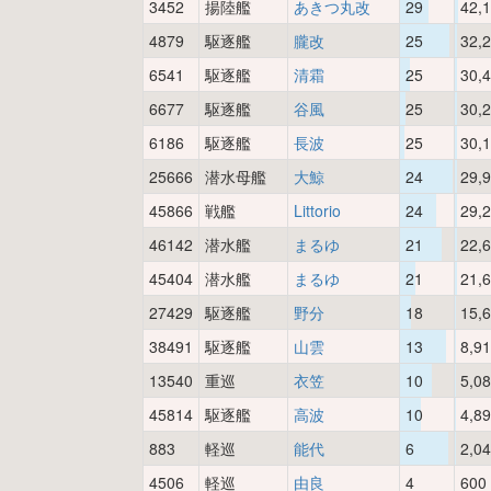
3452
揚陸艦
あきつ丸改
29
42,
4879
駆逐艦
朧改
25
32,
6541
駆逐艦
清霜
25
30,
6677
駆逐艦
谷風
25
30,
6186
駆逐艦
長波
25
30,
25666
潜水母艦
大鯨
24
29,
45866
戦艦
Littorio
24
29,
46142
潜水艦
まるゆ
21
22,
45404
潜水艦
まるゆ
21
21,
27429
駆逐艦
野分
18
15,
38491
駆逐艦
山雲
13
8,9
13540
重巡
衣笠
10
5,0
45814
駆逐艦
高波
10
4,8
883
軽巡
能代
6
2,0
4506
軽巡
由良
4
600