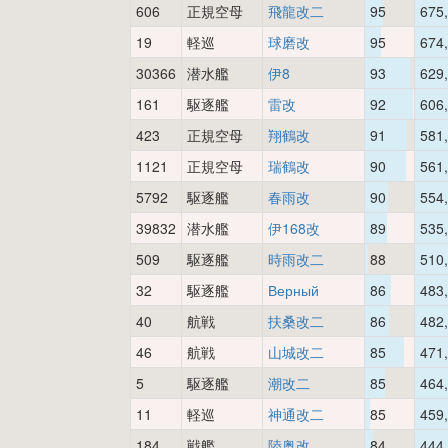
606
正規空母
飛龍改二
95
675
19
軽巡
球磨改
95
674
30366
潜水艦
伊8
93
629
161
駆逐艦
雷改
92
606
423
正規空母
翔鶴改
91
581
1121
正規空母
瑞鶴改
90
561
5792
駆逐艦
春雨改
90
554
39832
潜水艦
伊168改
89
535
509
駆逐艦
時雨改二
88
510
32
駆逐艦
Верный
86
483
40
航戦
扶桑改二
86
482
46
航戦
山城改二
85
471
5
駆逐艦
潮改二
85
464
11
軽巡
神通改二
85
459
184
戦艦
陸奥改
84
444