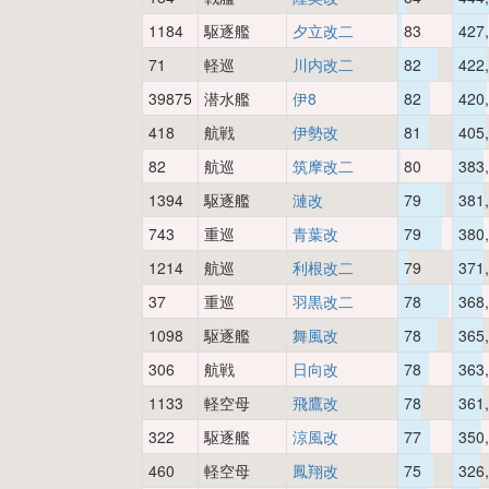
1184
駆逐艦
夕立改二
83
427
71
軽巡
川内改二
82
422
39875
潜水艦
伊8
82
420
418
航戦
伊勢改
81
405
82
航巡
筑摩改二
80
383
1394
駆逐艦
漣改
79
381
743
重巡
青葉改
79
380
1214
航巡
利根改二
79
371
37
重巡
羽黒改二
78
368
1098
駆逐艦
舞風改
78
365
306
航戦
日向改
78
363
1133
軽空母
飛鷹改
78
361
322
駆逐艦
涼風改
77
350
460
軽空母
鳳翔改
75
326