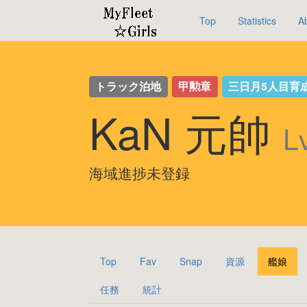
Top
Statistics
A
トラック泊地
甲勲章
三日月5人目育
KaN 元帥
L
海域進捗未登録
Top
Fav
Snap
資源
艦娘
任務
統計