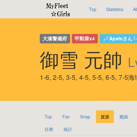
Top
Statistics
A
大湊警備府
甲勲章x4
┌┘Apateさん└
御雪 元帥
L
1-6, 2-5, 3-5, 4-5, 5-5, 6-5,
Top
Fav
Snap
資源
艦娘
任務
統計