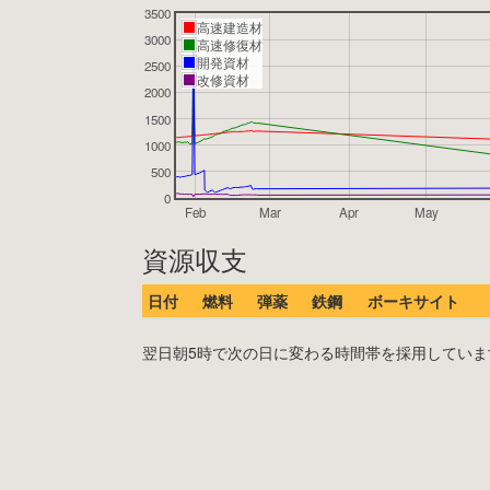
3500
高速建造材
3000
高速修復材
開発資材
2500
改修資材
2000
1500
1000
500
0
Feb
Mar
Apr
May
資源収支
日付
燃料
弾薬
鉄鋼
ボーキサイト
翌日朝5時で次の日に変わる時間帯を採用しています