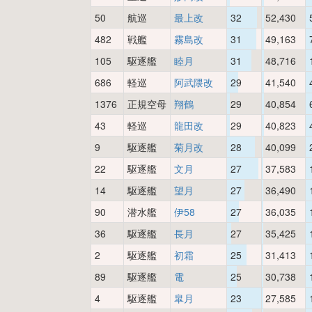
50
航巡
最上改
32
52,430
482
戦艦
霧島改
31
49,163
105
駆逐艦
睦月
31
48,716
686
軽巡
阿武隈改
29
41,540
1376
正規空母
翔鶴
29
40,854
43
軽巡
龍田改
29
40,823
9
駆逐艦
菊月改
28
40,099
22
駆逐艦
文月
27
37,583
14
駆逐艦
望月
27
36,490
90
潜水艦
伊58
27
36,035
36
駆逐艦
長月
27
35,425
2
駆逐艦
初霜
25
31,413
89
駆逐艦
電
25
30,738
4
駆逐艦
皐月
23
27,585