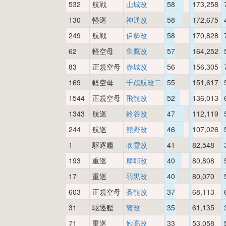
532
航戦
山城改
58
173,258
130
軽巡
神通改
58
172,675
249
航戦
伊勢改
58
170,828
62
軽空母
隼鷹改
57
164,252
83
正規空母
赤城改
56
156,305
169
軽空母
千歳航改二
55
151,617
1544
正規空母
飛龍改
52
136,013
1343
航巡
鈴谷改
47
112,119
244
航巡
熊野改
46
107,026
1
駆逐艦
吹雪改
41
82,548
193
重巡
摩耶改
40
80,808
17
重巡
羽黒改
40
80,070
603
正規空母
蒼龍改
37
68,113
31
駆逐艦
響改
35
61,135
71
重巡
妙高改
33
53,058