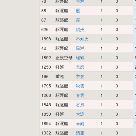
78
駆逐艦
荒潮
1
0
88
駆逐艦
霰
1
0
67
駆逐艦
霞
1
0
626
駆逐艦
陽炎
1
0
1898
駆逐艦
不知火
1
0
42
駆逐艦
黒潮
1
0
1892
正規空母
瑞鶴
1
0
1250
軽巡
鬼怒
1
0
196
重巡
衣笠
1
0
1795
駆逐艦
秋雲
1
0
1268
駆逐艦
巻雲
1
0
1845
駆逐艦
谷風
1
0
1850
軽巡
大淀
1
0
1894
駆逐艦
春雨
1
0
1332
駆逐艦
清霜
1
0