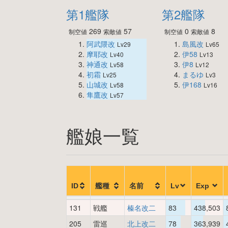
第1艦隊
第2艦隊
269
57
0
8
制空値
索敵値
制空値
索敵値
阿武隈改
島風改
Lv29
Lv65
摩耶改
伊58
Lv40
Lv13
神通改
伊8
Lv58
Lv12
初霜
まるゆ
Lv25
Lv3
山城改
伊168
Lv58
Lv16
隼鷹改
Lv57
艦娘一覧
ID
艦種
名前
Lv
Exp
131
戦艦
榛名改二
83
438,503
205
雷巡
北上改二
78
363,939