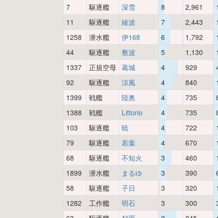
7
駆逐艦
深雪
8
2,961
11
駆逐艦
綾波
7
2,443
1258
潜水艦
伊168
6
1,792
44
駆逐艦
敷波
5
1,130
1337
正規空母
葛城
4
929
92
駆逐艦
涼風
4
840
1399
戦艦
陸奥
4
735
1388
戦艦
Littorio
4
735
103
駆逐艦
暁
4
722
79
駆逐艦
若葉
4
670
68
駆逐艦
不知火
3
460
1899
潜水艦
まるゆ
3
390
58
駆逐艦
子日
3
320
1282
工作艦
明石
3
300