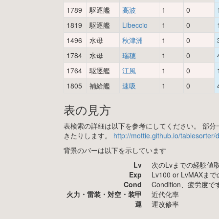
1789
駆逐艦
高波
1
0
1819
駆逐艦
Libeccio
1
0
1496
水母
秋津洲
1
0
1784
水母
瑞穂
1
0
1764
駆逐艦
江風
1
0
1805
補給艦
速吸
1
0
表の見方
表検索の詳細は以下を参考にしてください。 部分一
きたりします。
http://mottie.github.io/tablesorter
背景のバーは以下を示しています
Lv
次のLvまでの経験値
Exp
Lv100 or LvMA
Cond
Condition、疲
火力・雷装・対空・装甲
近代化率
運
運改修率