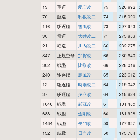
13
重巡
愛宕改
75
320,692
70
航巡
利根改二
74
315,920
116
駆逐艦
雪風改
73
297,943
30
雷巡
大井改二
71
275,853
21
軽巡
川内改二
66
232,275
847
正規空母
加賀改
66
230,640
302
戦艦
比叡改
66
228,016
240
駆逐艦
島風改
65
223,612
12
駆逐艦
時雨改二
64
219,042
37
駆逐艦
夕立改二
64
218,824
1646
戦艦
武蔵改
61
191,435
683
戦艦
金剛改
60
181,928
1484
戦艦
長門改
59
177,837
132
航戦
日向改
58
173,704