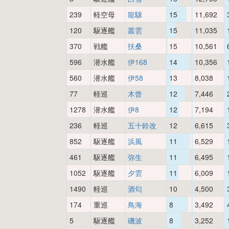
239
軽空母
龍驤
15
11,692
120
駆逐艦
叢雲
15
11,035
370
戦艦
扶桑
15
10,561
596
潜水艦
伊168
14
10,356
560
潜水艦
伊58
13
8,038
77
軽巡
木曾
12
7,446
1278
潜水艦
伊8
12
7,194
236
軽巡
五十鈴改
12
6,615
852
駆逐艦
浜風
11
6,529
461
駆逐艦
弥生
11
6,495
1052
駆逐艦
夕雲
11
6,009
1490
軽巡
酒匂
10
4,500
174
重巡
鳥海
8
3,492
5
駆逐艦
磯波
8
3,252