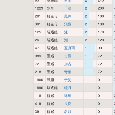
63
駆逐艦
村雨
2
245
1223
水母
千歳
2
200
281
軽空母
鳳翔
2
180
301
軽空母
飛鷹
2
180
125
駆逐艦
漣
2
170
26
駆逐艦
潮
2
120
47
駆逐艦
五月雨
1
90
989
重巡
古鷹
1
72
72
重巡
加古
1
72
218
重巡
青葉
1
72
1900
戦艦
伊勢
1
0
1896
駆逐艦
睦月
1
0
118
軽巡
球磨
1
0
419
軽巡
長良
1
0
39
軽巡
名取
1
0