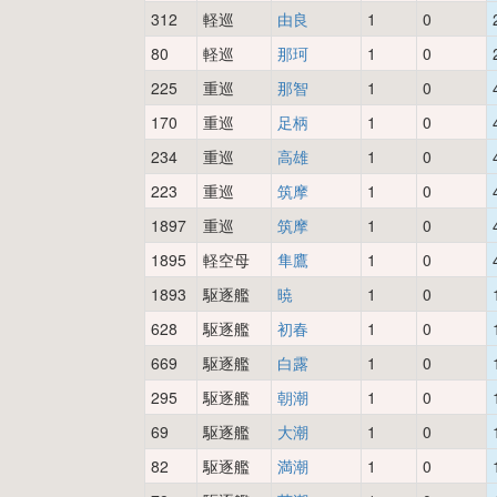
312
軽巡
由良
1
0
80
軽巡
那珂
1
0
225
重巡
那智
1
0
170
重巡
足柄
1
0
234
重巡
高雄
1
0
223
重巡
筑摩
1
0
1897
重巡
筑摩
1
0
1895
軽空母
隼鷹
1
0
1893
駆逐艦
暁
1
0
628
駆逐艦
初春
1
0
669
駆逐艦
白露
1
0
295
駆逐艦
朝潮
1
0
69
駆逐艦
大潮
1
0
82
駆逐艦
満潮
1
0