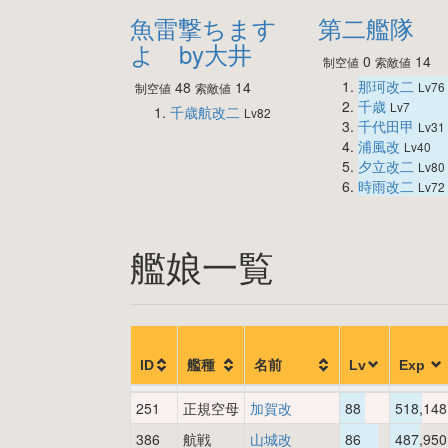
魚雷撃ちます
第二艦隊
よ by大井
0
14
制空値
索敵値
那珂改二
48
14
Lv76
制空値
索敵値
千歳
Lv7
千歳航改二
Lv82
千代田甲
Lv31
浦風改
Lv40
夕立改二
Lv80
時雨改二
Lv72
艦娘一覧
ID
艦種
名前
Lv
Exp
251
正規空母
加賀改
88
518,148
386
航戦
山城改
86
487,950