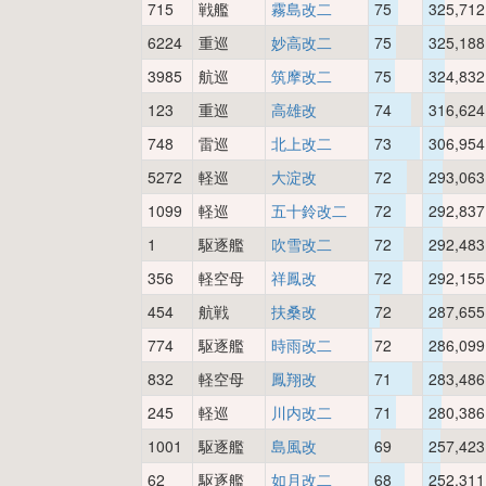
715
戦艦
霧島改二
75
325,712
6224
重巡
妙高改二
75
325,188
3985
航巡
筑摩改二
75
324,832
123
重巡
高雄改
74
316,624
748
雷巡
北上改二
73
306,954
5272
軽巡
大淀改
72
293,063
1099
軽巡
五十鈴改二
72
292,837
1
駆逐艦
吹雪改二
72
292,483
356
軽空母
祥鳳改
72
292,155
454
航戦
扶桑改
72
287,655
774
駆逐艦
時雨改二
72
286,099
832
軽空母
鳳翔改
71
283,486
245
軽巡
川内改二
71
280,386
1001
駆逐艦
島風改
69
257,423
62
駆逐艦
如月改二
68
252,311