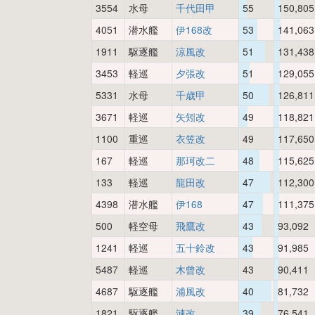
3554
水母
千代田甲
55
150,805
4051
潜水艦
伊168改
53
141,063
1911
駆逐艦
涼風改
51
131,438
3453
軽巡
夕張改
51
129,055
5331
水母
千歳甲
50
126,811
3671
軽巡
矢矧改
49
118,821
1100
重巡
衣笠改
49
117,650
167
軽巡
那珂改二
48
115,625
133
軽巡
龍田改
47
112,300
4398
潜水艦
伊168
47
111,375
500
軽空母
飛鷹改
43
93,092
1241
軽巡
五十鈴改
43
91,985
5487
軽巡
木曾改
43
90,411
4687
駆逐艦
浦風改
40
81,732
1821
駆逐艦
漣改
39
76,541