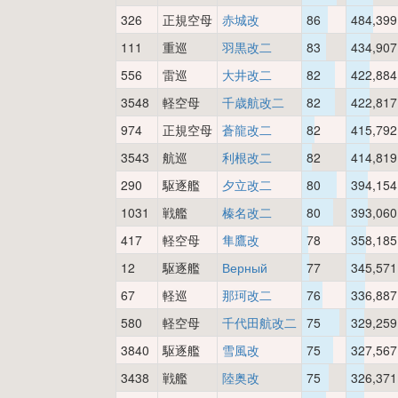
326
正規空母
赤城改
86
484,399
111
重巡
羽黒改二
83
434,907
556
雷巡
大井改二
82
422,884
3548
軽空母
千歳航改二
82
422,817
974
正規空母
蒼龍改二
82
415,792
3543
航巡
利根改二
82
414,819
290
駆逐艦
夕立改二
80
394,154
1031
戦艦
榛名改二
80
393,060
417
軽空母
隼鷹改
78
358,185
12
駆逐艦
Верный
77
345,571
67
軽巡
那珂改二
76
336,887
580
軽空母
千代田航改二
75
329,259
3840
駆逐艦
雪風改
75
327,567
3438
戦艦
陸奥改
75
326,371