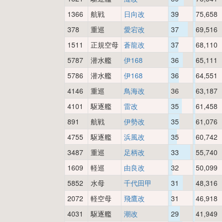
1366
航戦
日向改
39
75,658
378
重巡
愛宕改
37
69,516
1511
正規空母
蒼龍改
37
68,110
5787
潜水艦
伊168
36
65,111
5786
潜水艦
伊168
36
64,551
4146
重巡
鳥海改
36
63,187
4101
駆逐艦
雷改
35
61,458
891
航戦
伊勢改
35
61,076
4755
駆逐艦
浜風改
35
60,742
3487
重巡
足柄改
33
55,740
1609
軽巡
由良改
32
50,099
5852
水母
千代田甲
31
48,316
2072
軽空母
飛鷹改
31
46,918
4031
駆逐艦
潮改
29
41,949