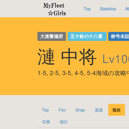
Top
Statistics
A
大湊警備府
五十鈴の十八番
称号未
漣 中将
Lv10
1-5, 2-5, 3-5, 4-5, 5-4海域の攻
Top
Fav
Snap
資源
艦娘
任務
統計