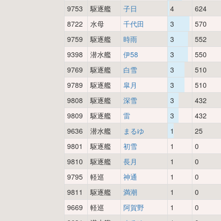
9753
駆逐艦
子日
4
624
8722
水母
千代田
3
570
9759
駆逐艦
時雨
3
552
9398
潜水艦
伊58
3
550
9769
駆逐艦
白雪
3
510
9789
駆逐艦
皐月
3
510
9808
駆逐艦
深雪
3
432
9809
駆逐艦
雷
3
432
9636
潜水艦
まるゆ
1
25
9801
駆逐艦
初雪
1
0
9810
駆逐艦
長月
1
0
9795
軽巡
神通
1
0
9811
駆逐艦
満潮
1
0
9669
軽巡
阿賀野
1
0