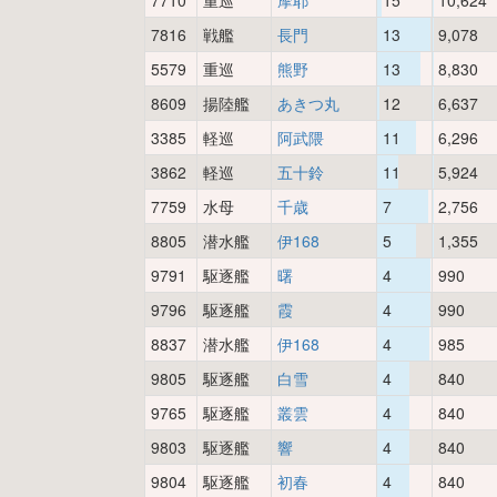
7710
重巡
摩耶
15
10,624
7816
戦艦
長門
13
9,078
5579
重巡
熊野
13
8,830
8609
揚陸艦
あきつ丸
12
6,637
3385
軽巡
阿武隈
11
6,296
3862
軽巡
五十鈴
11
5,924
7759
水母
千歳
7
2,756
8805
潜水艦
伊168
5
1,355
9791
駆逐艦
曙
4
990
9796
駆逐艦
霞
4
990
8837
潜水艦
伊168
4
985
9805
駆逐艦
白雪
4
840
9765
駆逐艦
叢雲
4
840
9803
駆逐艦
響
4
840
9804
駆逐艦
初春
4
840