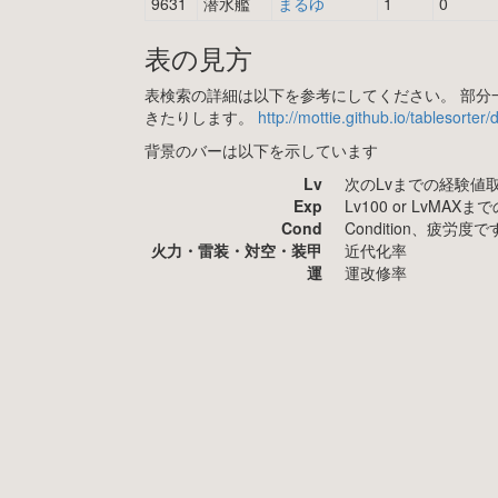
9631
潜水艦
まるゆ
1
0
表の見方
表検索の詳細は以下を参考にしてください。 部分一
きたりします。
http://mottie.github.io/tablesorter
背景のバーは以下を示しています
Lv
次のLvまでの経験値
Exp
Lv100 or LvMA
Cond
Condition、疲
火力・雷装・対空・装甲
近代化率
運
運改修率