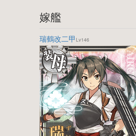
嫁艦
瑞鶴改二甲
Lv146