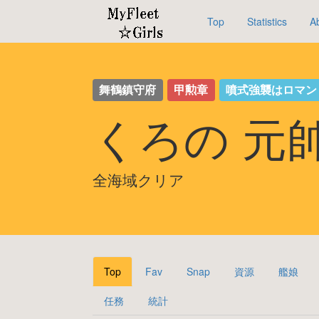
Top
Statistics
A
舞鶴鎮守府
甲勲章
噴式強襲はロマ
くろの 元
全海域クリア
Top
Fav
Snap
資源
艦娘
任務
統計