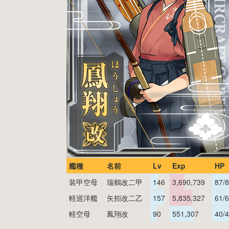
艦種
名前
Lv
Exp
HP
装甲空母
瑞鶴改二甲
146
3,690,739
87/
軽巡洋艦
矢矧改二乙
157
5,835,327
61/
軽空母
鳳翔改
90
551,307
40/