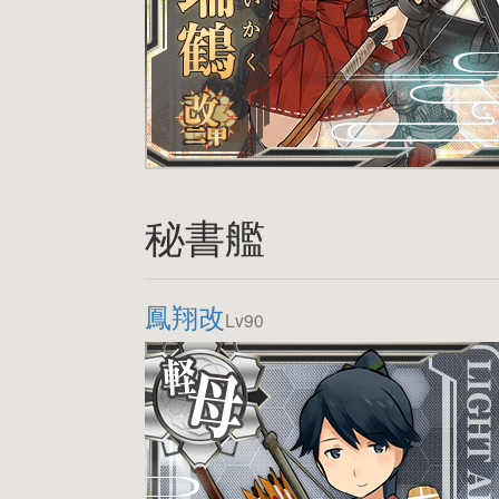
秘書艦
鳳翔改
Lv90