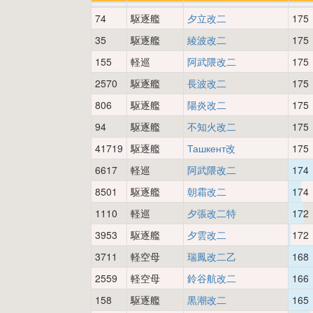
74
駆逐艦
夕立改二
175
35
駆逐艦
綾波改二
175
155
軽巡
阿武隈改二
175
2570
駆逐艦
長波改二
175
806
駆逐艦
陽炎改二
175
94
駆逐艦
不知火改二
175
41719
駆逐艦
Ташкент改
175
6617
軽巡
阿武隈改二
174
8501
駆逐艦
朝霜改二
174
1110
軽巡
夕張改二特
172
3953
駆逐艦
夕雲改二
172
3711
軽空母
瑞鳳改二乙
168
2559
軽空母
鈴谷航改二
166
158
駆逐艦
黒潮改二
165