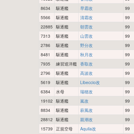
8634
駆逐艦
早霜改
99
5566
駆逐艦
清霜改
99
22885
駆逐艦
朝雲改
99
7313
駆逐艦
山雲改
99
2786
駆逐艦
野分改
99
8481
駆逐艦
秋月改
99
7935
練習巡洋艦
香取改
99
2796
駆逐艦
高波改
99
5619
駆逐艦
Libeccio改
99
6384
水母
瑞穂改
99
19102
駆逐艦
嵐改
99
8834
駆逐艦
萩風改
99
28812
駆逐艦
親潮改
99
15739
正規空母
Aquila改
99