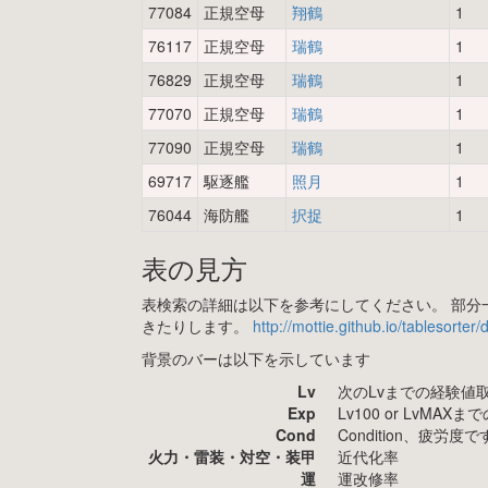
77084
正規空母
翔鶴
1
76117
正規空母
瑞鶴
1
76829
正規空母
瑞鶴
1
77070
正規空母
瑞鶴
1
77090
正規空母
瑞鶴
1
69717
駆逐艦
照月
1
76044
海防艦
択捉
1
表の見方
表検索の詳細は以下を参考にしてください。 部分一
きたりします。
http://mottie.github.io/tablesorter
背景のバーは以下を示しています
Lv
次のLvまでの経験値
Exp
Lv100 or LvMA
Cond
Condition、疲
火力・雷装・対空・装甲
近代化率
運
運改修率