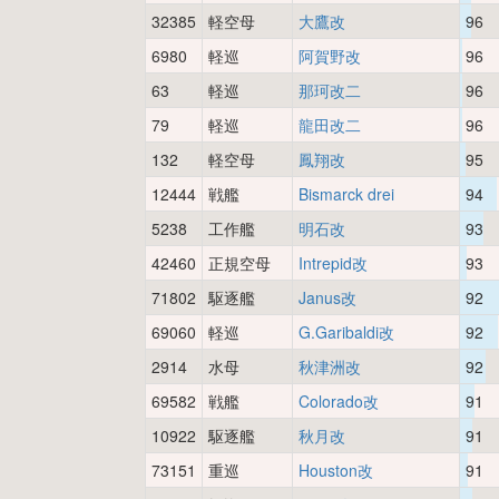
32385
軽空母
大鷹改
96
6980
軽巡
阿賀野改
96
63
軽巡
那珂改二
96
79
軽巡
龍田改二
96
132
軽空母
鳳翔改
95
12444
戦艦
Bismarck drei
94
5238
工作艦
明石改
93
42460
正規空母
Intrepid改
93
71802
駆逐艦
Janus改
92
69060
軽巡
G.Garibaldi改
92
2914
水母
秋津洲改
92
69582
戦艦
Colorado改
91
10922
駆逐艦
秋月改
91
73151
重巡
Houston改
91