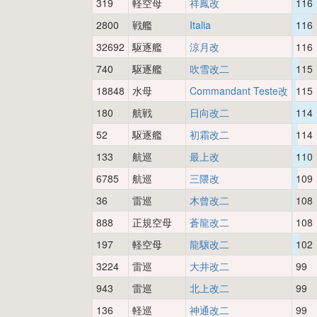
319
軽空母
祥鳳改
116
2800
戦艦
Italia
116
32692
駆逐艦
涼月改
116
740
駆逐艦
吹雪改二
115
18848
水母
Commandant Teste改
115
180
航戦
日向改二
114
52
駆逐艦
初霜改二
114
133
航巡
最上改
110
6785
航巡
三隈改
109
36
雷巡
木曾改二
108
888
正規空母
蒼龍改二
108
197
軽空母
龍驤改二
102
3224
雷巡
大井改二
99
943
雷巡
北上改二
99
136
軽巡
神通改二
99