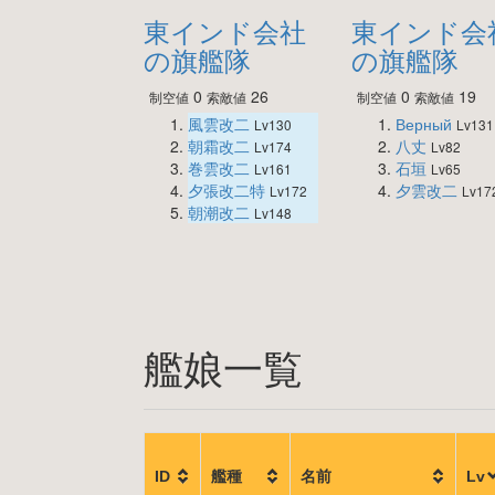
東インド会社
東インド会
の旗艦隊
の旗艦隊
0
26
0
19
制空値
索敵値
制空値
索敵値
風雲改二
Верный
Lv130
Lv131
朝霜改二
八丈
Lv174
Lv82
巻雲改二
石垣
Lv161
Lv65
夕張改二特
夕雲改二
Lv172
Lv17
朝潮改二
Lv148
艦娘一覧
ID
艦種
名前
Lv