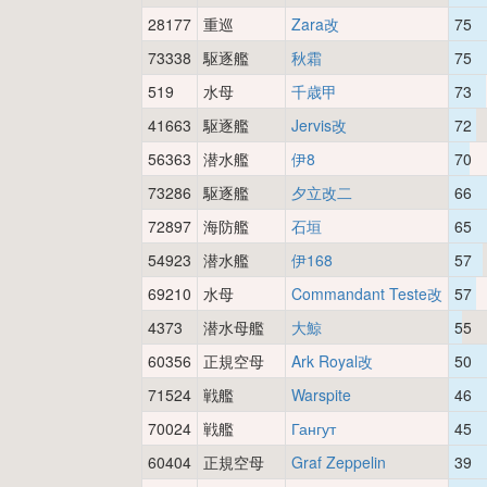
28177
重巡
Zara改
75
73338
駆逐艦
秋霜
75
519
水母
千歳甲
73
41663
駆逐艦
Jervis改
72
56363
潜水艦
伊8
70
73286
駆逐艦
夕立改二
66
72897
海防艦
石垣
65
54923
潜水艦
伊168
57
69210
水母
Commandant Teste改
57
4373
潜水母艦
大鯨
55
60356
正規空母
Ark Royal改
50
71524
戦艦
Warspite
46
70024
戦艦
Гангут
45
60404
正規空母
Graf Zeppelin
39