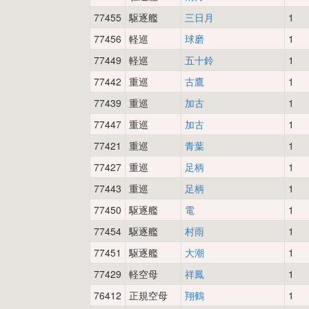
77455
駆逐艦
三日月
1
77456
軽巡
球磨
1
77449
軽巡
五十鈴
1
77442
重巡
古鷹
1
77439
重巡
加古
1
77447
重巡
加古
1
77421
重巡
青葉
1
77427
重巡
足柄
1
77443
重巡
足柄
1
77450
駆逐艦
電
1
77454
駆逐艦
村雨
1
77451
駆逐艦
大潮
1
77429
軽空母
祥鳳
1
76412
正規空母
翔鶴
1