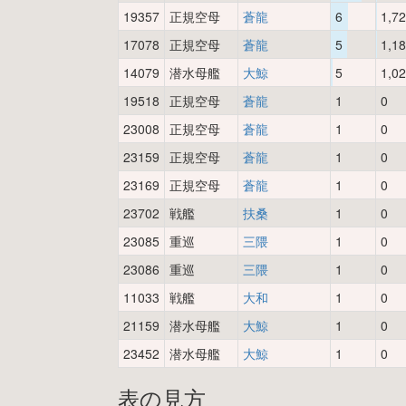
19357
正規空母
蒼龍
6
1,7
17078
正規空母
蒼龍
5
1,1
14079
潜水母艦
大鯨
5
1,0
19518
正規空母
蒼龍
1
0
23008
正規空母
蒼龍
1
0
23159
正規空母
蒼龍
1
0
23169
正規空母
蒼龍
1
0
23702
戦艦
扶桑
1
0
23085
重巡
三隈
1
0
23086
重巡
三隈
1
0
11033
戦艦
大和
1
0
21159
潜水母艦
大鯨
1
0
23452
潜水母艦
大鯨
1
0
表の見方