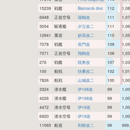
15239
戦艦
Bismarck drei
112
1,0
6948
正規空母
瑞鶴改
111
1,0
3054
駆逐艦
夕立改二
111
1,0
12941
重巡
妙高改二
110
1,0
7078
戦艦
長門改
109
1,0
7071
正規空母
翔鶴改
108
1,0
276
戦艦
陸奥改
107
1,0
100
航戦
扶桑改二
102
1,0
7826
航戦
山城改二
100
1,0
3324
潜水艦
伊168改
99
1,0
4226
潜水艦
伊168改
99
1,0
4472
潜水空母
伊19改
99
1,0
6920
潜水空母
伊19改
99
1,0
11065
航巡
利根改二
98
999