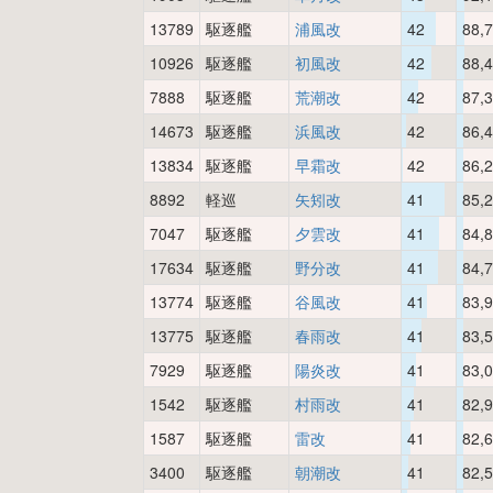
13789
駆逐艦
浦風改
42
88,
10926
駆逐艦
初風改
42
88,
7888
駆逐艦
荒潮改
42
87,
14673
駆逐艦
浜風改
42
86,
13834
駆逐艦
早霜改
42
86,
8892
軽巡
矢矧改
41
85,
7047
駆逐艦
夕雲改
41
84,
17634
駆逐艦
野分改
41
84,
13774
駆逐艦
谷風改
41
83,
13775
駆逐艦
春雨改
41
83,
7929
駆逐艦
陽炎改
41
83,
1542
駆逐艦
村雨改
41
82,
1587
駆逐艦
雷改
41
82,
3400
駆逐艦
朝潮改
41
82,