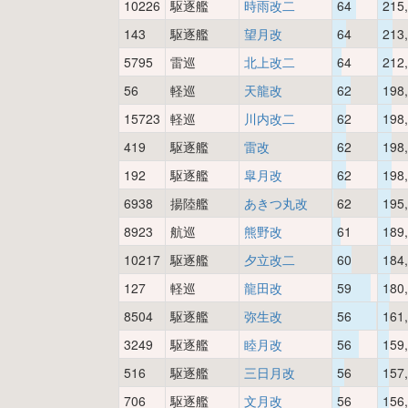
10226
駆逐艦
時雨改二
64
215
143
駆逐艦
望月改
64
213
5795
雷巡
北上改二
64
212
56
軽巡
天龍改
62
198
15723
軽巡
川内改二
62
198
419
駆逐艦
雷改
62
198
192
駆逐艦
皐月改
62
198
6938
揚陸艦
あきつ丸改
62
195
8923
航巡
熊野改
61
189
10217
駆逐艦
夕立改二
60
184
127
軽巡
龍田改
59
180
8504
駆逐艦
弥生改
56
161
3249
駆逐艦
睦月改
56
159
516
駆逐艦
三日月改
56
157
706
駆逐艦
文月改
56
156