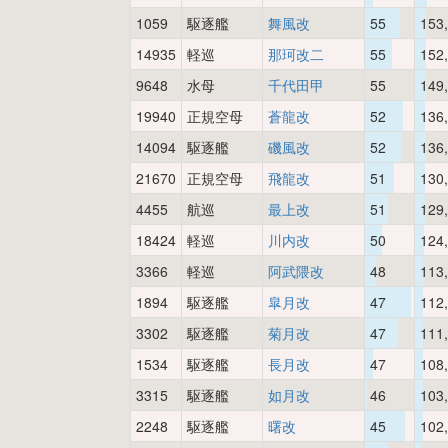
1059
駆逐艦
舞風改
55
153
14935
軽巡
那珂改二
55
152
9648
水母
千代田甲
55
149
19940
正規空母
蒼龍改
52
136
14094
駆逐艦
磯風改
52
136
21670
正規空母
飛龍改
51
130
4455
航巡
最上改
51
129
18424
軽巡
川内改
50
124
3366
軽巡
阿武隈改
48
113
1894
駆逐艦
皐月改
47
112
3302
駆逐艦
菊月改
47
111
1534
駆逐艦
長月改
47
108
3315
駆逐艦
如月改
46
103
2248
駆逐艦
曙改
45
102