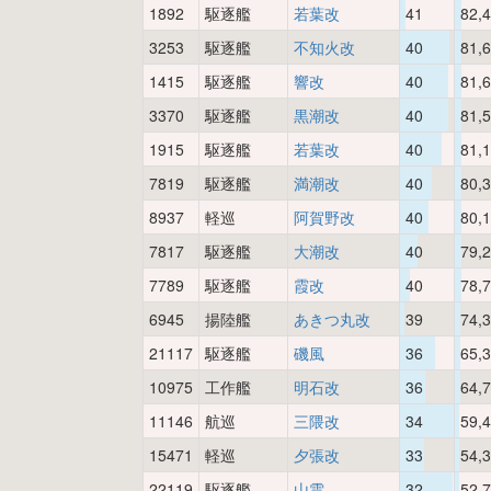
1892
駆逐艦
若葉改
41
82,
3253
駆逐艦
不知火改
40
81,
1415
駆逐艦
響改
40
81,
3370
駆逐艦
黒潮改
40
81,
1915
駆逐艦
若葉改
40
81,
7819
駆逐艦
満潮改
40
80,
8937
軽巡
阿賀野改
40
80,
7817
駆逐艦
大潮改
40
79,
7789
駆逐艦
霞改
40
78,
6945
揚陸艦
あきつ丸改
39
74,
21117
駆逐艦
磯風
36
65,
10975
工作艦
明石改
36
64,
11146
航巡
三隈改
34
59,
15471
軽巡
夕張改
33
54,
22119
駆逐艦
山雲
32
52,