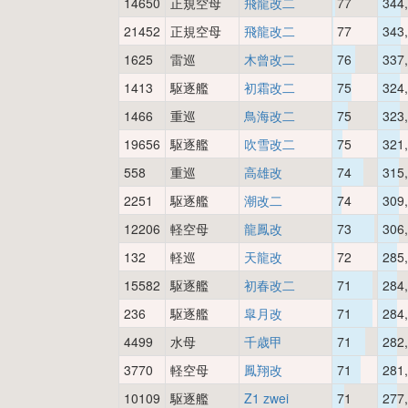
14650
正規空母
飛龍改二
77
344
21452
正規空母
飛龍改二
77
343
1625
雷巡
木曾改二
76
337
1413
駆逐艦
初霜改二
75
324
1466
重巡
鳥海改二
75
323
19656
駆逐艦
吹雪改二
75
321
558
重巡
高雄改
74
315
2251
駆逐艦
潮改二
74
309
12206
軽空母
龍鳳改
73
306
132
軽巡
天龍改
72
285
15582
駆逐艦
初春改二
71
284
236
駆逐艦
皐月改
71
284
4499
水母
千歳甲
71
282
3770
軽空母
鳳翔改
71
281
10109
駆逐艦
Z1 zwei
71
277