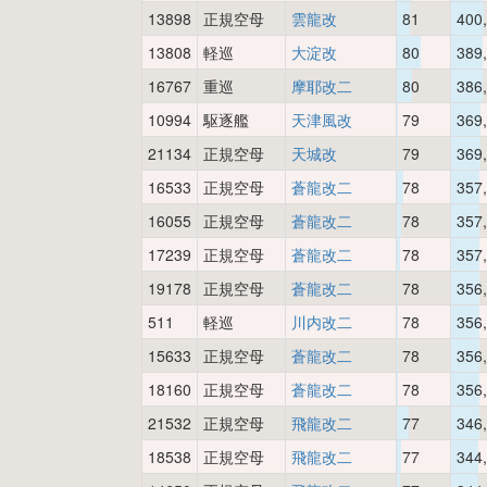
13898
正規空母
雲龍改
81
400
13808
軽巡
大淀改
80
389
16767
重巡
摩耶改二
80
386
10994
駆逐艦
天津風改
79
369
21134
正規空母
天城改
79
369
16533
正規空母
蒼龍改二
78
357
16055
正規空母
蒼龍改二
78
357
17239
正規空母
蒼龍改二
78
357
19178
正規空母
蒼龍改二
78
356
511
軽巡
川内改二
78
356
15633
正規空母
蒼龍改二
78
356
18160
正規空母
蒼龍改二
78
356
21532
正規空母
飛龍改二
77
346
18538
正規空母
飛龍改二
77
344