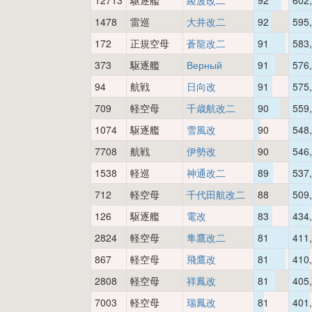
12713
駆逐艦
綾波改二
92
602
1478
雷巡
大井改二
92
595
172
正規空母
蒼龍改二
91
583
373
駆逐艦
Верный
91
576
94
航戦
日向改
91
575
709
軽空母
千歳航改二
90
559
1074
駆逐艦
雪風改
90
548
7708
航戦
伊勢改
90
546
1538
軽巡
神通改二
89
537
712
軽空母
千代田航改二
88
509
126
駆逐艦
電改
83
434
2824
軽空母
隼鷹改二
81
411
867
軽空母
飛鷹改
81
410
2808
軽空母
祥鳳改
81
405
7003
軽空母
瑞鳳改
81
401