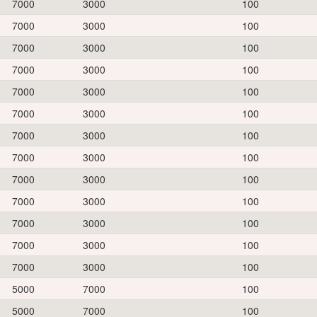
7000
3000
100
7000
3000
100
7000
3000
100
7000
3000
100
7000
3000
100
7000
3000
100
7000
3000
100
7000
3000
100
7000
3000
100
7000
3000
100
7000
3000
100
7000
3000
100
7000
3000
100
5000
7000
100
5000
7000
100