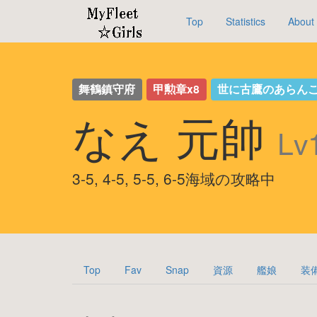
Top
Statistics
About
舞鶴鎮守府
甲勲章x8
世に古鷹のあらん
なえ 元帥
Lv
3-5, 4-5, 5-5, 6-5海域の攻略中
Top
Fav
Snap
資源
艦娘
装