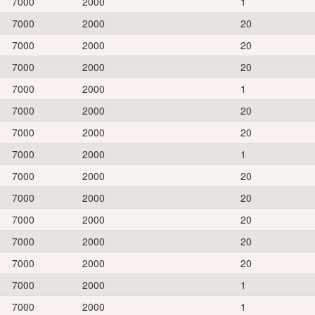
7000
2000
1
7000
2000
20
7000
2000
20
7000
2000
20
7000
2000
1
7000
2000
20
7000
2000
20
7000
2000
1
7000
2000
20
7000
2000
20
7000
2000
20
7000
2000
20
7000
2000
20
7000
2000
1
7000
2000
1