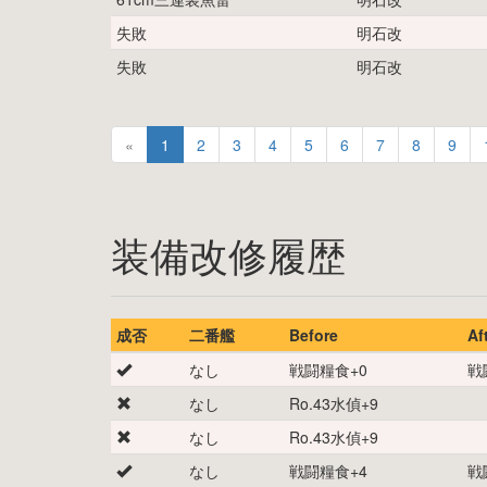
失敗
明石改
失敗
明石改
«
1
2
3
4
5
6
7
8
9
装備改修履歴
成否
二番艦
Before
Af
なし
戦闘糧食
+
0
戦
なし
Ro.43水偵
+
9
なし
Ro.43水偵
+
9
なし
戦闘糧食
+
4
戦