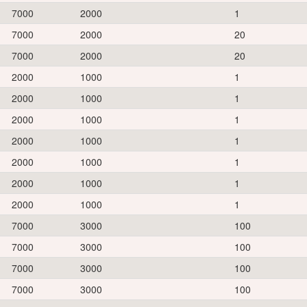
7000
2000
1
7000
2000
20
7000
2000
20
2000
1000
1
2000
1000
1
2000
1000
1
2000
1000
1
2000
1000
1
2000
1000
1
2000
1000
1
7000
3000
100
7000
3000
100
7000
3000
100
7000
3000
100