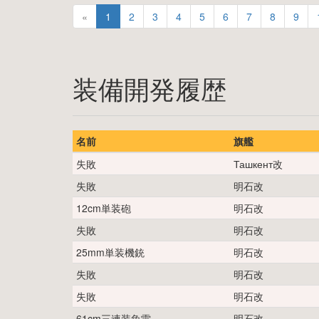
«
1
2
3
4
5
6
7
8
9
装備開発履歴
名前
旗艦
失敗
Ташкент改
失敗
明石改
12cm単装砲
明石改
失敗
明石改
25mm単装機銃
明石改
失敗
明石改
失敗
明石改
61cm三連装魚雷
明石改