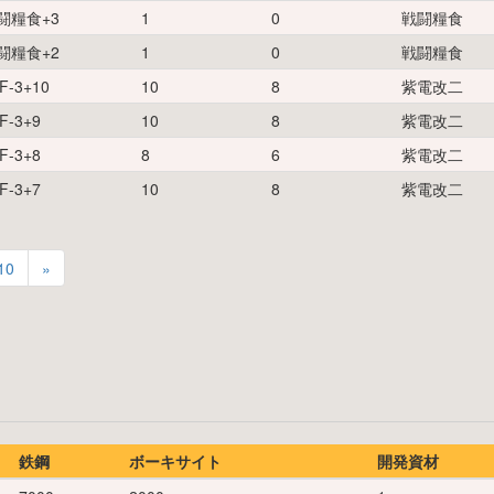
闘糧食
+
3
1
0
戦闘糧食
闘糧食
+
2
1
0
戦闘糧食
F-3
+
10
10
8
紫電改二
F-3
+
9
10
8
紫電改二
F-3
+
8
8
6
紫電改二
F-3
+
7
10
8
紫電改二
10
»
鉄鋼
ボーキサイト
開発資材