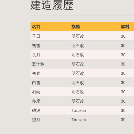
建造履歴
名前
旗艦
燃料
子日
明石改
30
初雪
明石改
30
長月
明石改
30
五十鈴
明石改
30
初春
明石改
30
白雪
明石改
30
村雨
明石改
30
多摩
明石改
30
磯波
Ташкент
30
望月
Ташкент
30