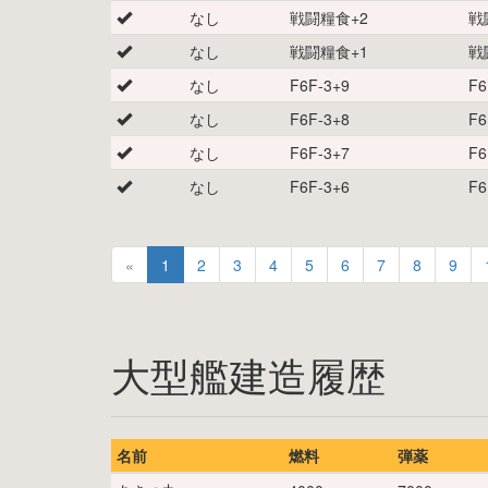
なし
戦闘糧食
+
2
戦
なし
戦闘糧食
+
1
戦
なし
F6F-3
+
9
F6
なし
F6F-3
+
8
F6
なし
F6F-3
+
7
F6
なし
F6F-3
+
6
F6
«
1
2
3
4
5
6
7
8
9
大型艦建造履歴
名前
燃料
弾薬