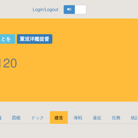
Login/Logout
ことを
重巡洋艦提督
120
備
図鑑
ドック
建造
海戦
遠征
任務
統