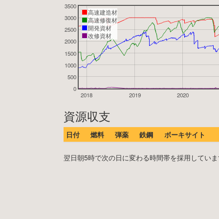
3500
高速建造材
3000
高速修復材
開発資材
2500
改修資材
2000
1500
1000
500
0
2018
2019
2020
資源収支
日付
燃料
弾薬
鉄鋼
ボーキサイト
翌日朝5時で次の日に変わる時間帯を採用しています