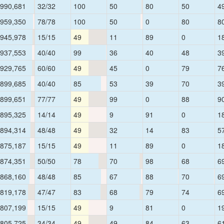
990,681
32/32
100
50
80
50
4
959,350
78/78
100
50
0
80
8
945,978
15/15
49
11
89
0
1
937,553
40/40
99
36
40
48
3
929,765
60/60
49
45
0
79
7
899,685
40/40
85
53
39
70
3
899,651
77/77
49
99
0
88
9
895,325
14/14
49
9
91
0
1
894,314
48/48
49
32
14
83
5
875,187
15/15
49
11
89
0
1
874,351
50/50
78
70
98
68
6
868,160
48/48
85
67
88
70
6
819,178
47/47
83
68
79
74
6
807,199
15/15
49
9
81
0
1
805,725
34/34
49
49
84
63
6