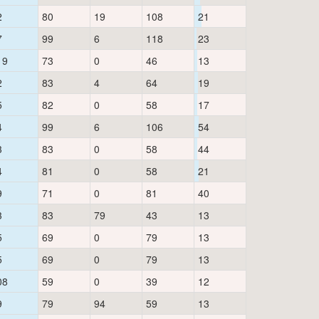
2
80
19
108
21
7
99
6
118
23
19
73
0
46
13
2
83
4
64
19
5
82
0
58
17
4
99
6
106
54
3
83
0
58
44
4
81
0
58
21
9
71
0
81
40
3
83
79
43
13
5
69
0
79
13
5
69
0
79
13
08
59
0
39
12
9
79
94
59
13