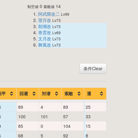
0
14
制空値
索敵値
阿武隈改二
Lv99
望月改
Lv73
朝潮改
Lv73
巻雲改
Lv69
文月改
Lv73
舞風改
Lv73
条件Clear
装甲
回避
対潜
索敵
運
6
89
4
89
25
5
100
101
57
33
9
85
0
104
15
4
68
5
92
8