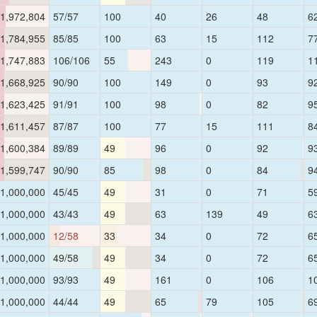
1,972,804
57/57
100
40
26
48
6
1,784,955
85/85
100
63
15
112
7
1,747,883
106/106
55
243
0
119
1
1,668,925
90/90
100
149
0
93
9
1,623,425
91/91
100
98
0
82
9
1,611,457
87/87
100
77
15
111
8
1,600,384
89/89
49
96
0
92
9
1,599,747
90/90
85
98
0
84
9
1,000,000
45/45
49
31
0
71
5
1,000,000
43/43
49
63
139
49
6
1,000,000
12/58
33
34
0
72
6
1,000,000
49/58
49
34
0
72
6
1,000,000
93/93
49
161
0
106
1
1,000,000
44/44
49
65
79
105
6