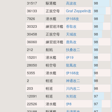
31517
駆逐艦
高波改
98
36133
正規空母
Graf Zeppelin改
98
7926
潜水艦
伊168改
98
30323
練習巡洋艦
香取改
98
30458
正規空母
天城改
98
36060
練習巡洋艦
鹿島改
98
212
航戦
扶桑改二
98
15201
潜水艦
伊19
98
28050
軽空母
龍鳳改
98
5355
潜水艦
伊168改
98
2
軽巡
神通改二
98
203
軽巡
川内改二
98
12091
軽巡
矢矧改
97
22526
潜水艦
伊8
97
22188
駆逐艦
天津風改
97