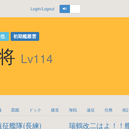
Login/Logout
糧也
初期艦叢雲
少将
Lv114
備
図鑑
ドック
建造
海戦
遠征
任務
統
遠征艦隊(長練)
瑞鶴改二はよ！！