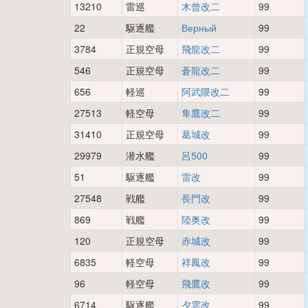
13210
雷巡
木曾改二
99
22
駆逐艦
Верный
99
3784
正規空母
飛龍改二
99
546
正規空母
蒼龍改二
99
656
軽巡
阿武隈改二
99
27513
軽空母
隼鷹改二
99
31410
正規空母
葛城改
99
29979
潜水艦
呂500
99
51
駆逐艦
雷改
99
27548
戦艦
長門改
99
869
戦艦
陸奥改
99
120
正規空母
赤城改
99
6835
軽空母
祥鳳改
99
96
軽空母
飛鷹改
99
6714
駆逐艦
夕雲改
99