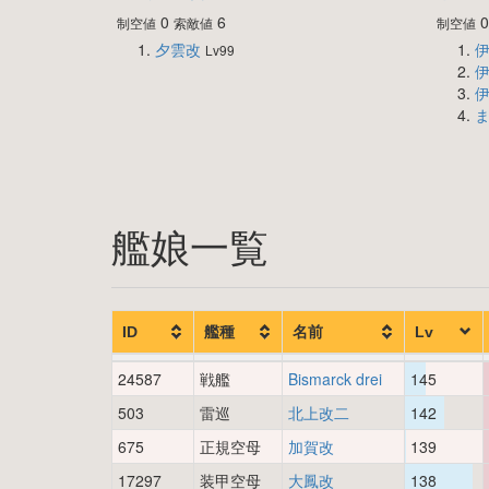
0
6
制空値
索敵値
制空値
夕雲改
伊
Lv99
伊
伊
艦娘一覧
ID
艦種
名前
Lv
24587
戦艦
Bismarck drei
145
503
雷巡
北上改二
142
675
正規空母
加賀改
139
17297
装甲空母
大鳳改
138