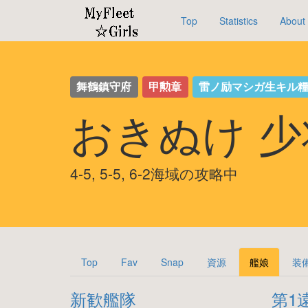
Top
Statistics
About
舞鶴鎮守府
甲勲章
雷ノ励マシガ生キル
おきぬけ 
4-5, 5-5, 6-2海域の攻略中
Top
Fav
Snap
資源
艦娘
装
新歓艦隊
第1