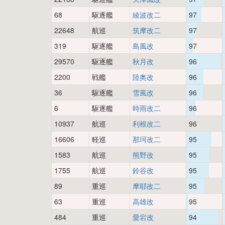
68
駆逐艦
綾波改二
97
22648
航巡
筑摩改二
97
319
駆逐艦
島風改
97
29570
駆逐艦
秋月改
96
2200
戦艦
陸奥改
96
36
駆逐艦
雪風改
96
6
駆逐艦
時雨改二
96
10937
航巡
利根改二
96
16606
軽巡
那珂改二
95
1583
航巡
熊野改
95
1755
航巡
鈴谷改
95
89
重巡
摩耶改二
95
63
重巡
高雄改
95
484
重巡
愛宕改
94