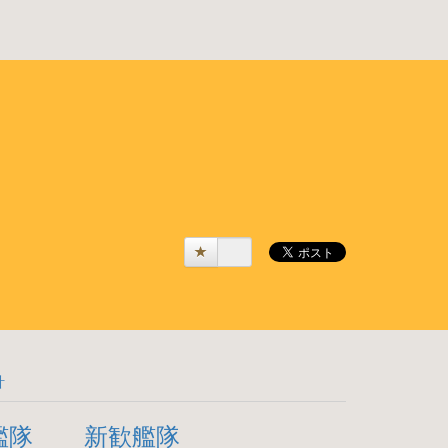
計
艦隊
新歓艦隊