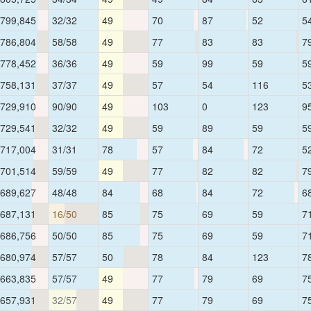
799,845
32/32
49
70
87
52
5
786,804
58/58
49
77
83
83
7
778,452
36/36
49
59
99
59
5
758,131
37/37
49
57
54
116
5
729,910
90/90
49
103
0
123
9
729,541
32/32
49
59
89
59
5
717,004
31/31
78
57
84
72
5
701,514
59/59
49
77
82
82
7
689,627
48/48
84
68
84
72
6
687,131
16/50
85
75
69
59
7
686,756
50/50
85
75
69
59
7
680,974
57/57
50
78
84
123
7
663,835
57/57
49
77
79
69
7
657,931
32/57
49
77
79
69
7