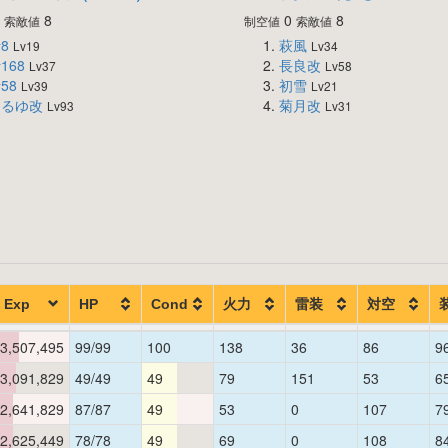
0
8
0
8
索敵値
制空値
索敵値
8
萩風
Lv19
Lv34
168
長良改
Lv37
Lv58
58
初雪
Lv39
Lv21
まるゆ改
菊月改
Lv93
Lv31
Exp
HP
Cond
火力
雷装
対空
3,507,495
99/99
100
138
36
86
9
3,091,829
49/49
49
79
151
53
6
2,641,829
87/87
49
53
0
107
7
2,625,449
78/78
49
69
0
108
8