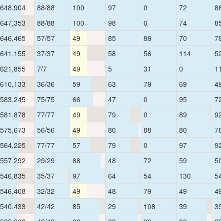
648,904
88/88
100
97
0
72
8
647,353
88/88
100
98
0
74
8
646,465
57/57
49
85
86
70
7
641,155
37/37
49
58
56
114
5
621,855
7/7
49
5
31
0
1
610,133
36/36
59
63
79
69
4
583,245
75/75
66
47
0
95
7
581,878
77/77
49
79
0
89
9
575,673
56/56
49
80
88
80
7
564,225
77/77
57
79
0
97
9
557,292
29/29
88
48
72
59
5
546,835
35/37
97
64
54
130
5
546,408
32/32
49
48
79
49
4
540,433
42/42
85
29
108
39
3