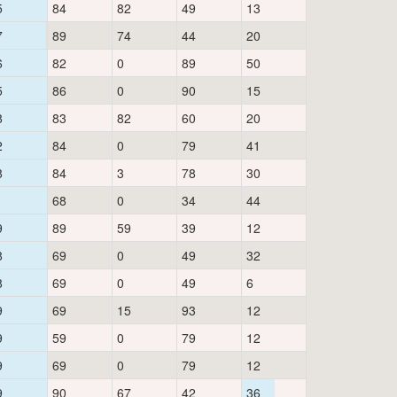
5
84
82
49
13
7
89
74
44
20
6
82
0
89
50
5
86
0
90
15
8
83
82
60
20
2
84
0
79
41
8
84
3
78
30
1
68
0
34
44
9
89
59
39
12
8
69
0
49
32
8
69
0
49
6
9
69
15
93
12
9
59
0
79
12
9
69
0
79
12
9
90
67
42
36