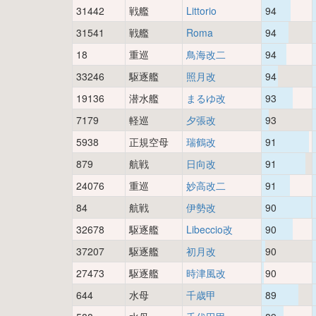
31442
戦艦
Littorio
94
31541
戦艦
Roma
94
18
重巡
鳥海改二
94
33246
駆逐艦
照月改
94
19136
潜水艦
まるゆ改
93
7179
軽巡
夕張改
93
5938
正規空母
瑞鶴改
91
879
航戦
日向改
91
24076
重巡
妙高改二
91
84
航戦
伊勢改
90
32678
駆逐艦
Libeccio改
90
37207
駆逐艦
初月改
90
27473
駆逐艦
時津風改
90
644
水母
千歳甲
89