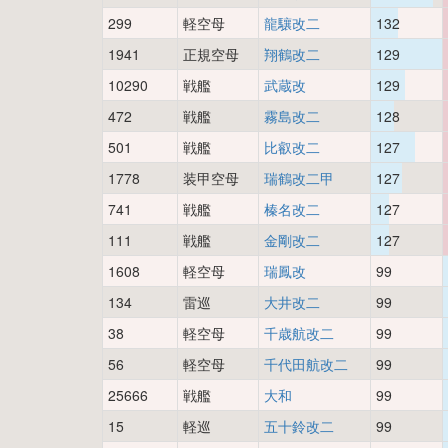
299
軽空母
龍驤改二
132
1941
正規空母
翔鶴改二
129
10290
戦艦
武蔵改
129
472
戦艦
霧島改二
128
501
戦艦
比叡改二
127
1778
装甲空母
瑞鶴改二甲
127
741
戦艦
榛名改二
127
111
戦艦
金剛改二
127
1608
軽空母
瑞鳳改
99
134
雷巡
大井改二
99
38
軽空母
千歳航改二
99
56
軽空母
千代田航改二
99
25666
戦艦
大和
99
15
軽巡
五十鈴改二
99