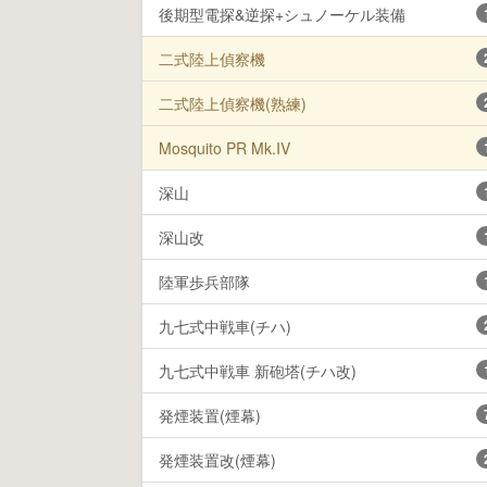
後期型電探&逆探+シュノーケル装備
二式陸上偵察機
二式陸上偵察機(熟練)
Mosquito PR Mk.IV
深山
深山改
陸軍歩兵部隊
九七式中戦車(チハ)
九七式中戦車 新砲塔(チハ改)
発煙装置(煙幕)
発煙装置改(煙幕)