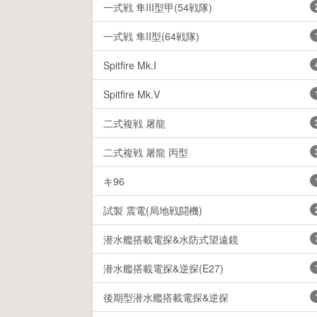
一式戦 隼III型甲(54戦隊)
一式戦 隼II型(64戦隊)
Spitfire Mk.I
Spitfire Mk.V
二式複戦 屠龍
二式複戦 屠龍 丙型
キ96
試製 震電(局地戦闘機)
潜水艦搭載電探&水防式望遠鏡
潜水艦搭載電探&逆探(E27)
後期型潜水艦搭載電探&逆探