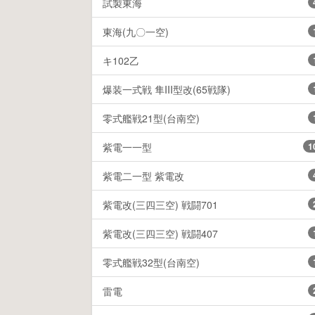
試製東海
東海(九〇一空)
キ102乙
爆装一式戦 隼III型改(65戦隊)
零式艦戦21型(台南空)
紫電一一型
1
紫電二一型 紫電改
紫電改(三四三空) 戦闘701
紫電改(三四三空) 戦闘407
零式艦戦32型(台南空)
雷電