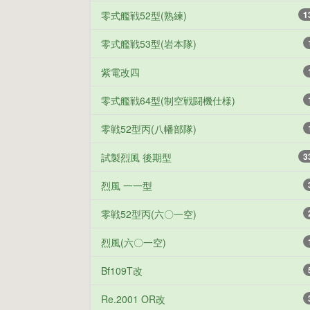
零式艦戦52型(熟練)
1
零式艦戦53型(岩本隊)
紫電改四
零式艦戦64型(制空戦闘機仕様)
零戦52型丙(八幡部隊)
試製烈風 後期型
3
烈風 一一型
零戦52型丙(六〇一空)
烈風(六〇一空)
Bf109T改
Re.2001 OR改