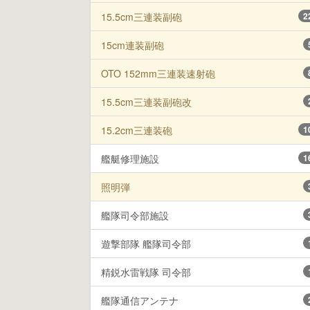
15.5cm三連装副砲
2
15cm連装副砲
OTO 152mm三連装速射砲
15.5cm三連装副砲改
15.2cm三連装砲
1
艦艇修理施設
1
照明弾
艦隊司令部施設
遊撃部隊 艦隊司令部
精鋭水雷戦隊 司令部
艦隊通信アンテナ