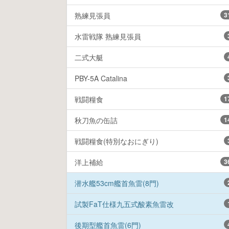
熟練見張員
3
水雷戦隊 熟練見張員
二式大艇
PBY-5A Catalina
戦闘糧食
1
秋刀魚の缶詰
1
戦闘糧食(特別なおにぎり)
洋上補給
3
潜水艦53cm艦首魚雷(8門)
試製FaT仕様九五式酸素魚雷改
後期型艦首魚雷(6門)