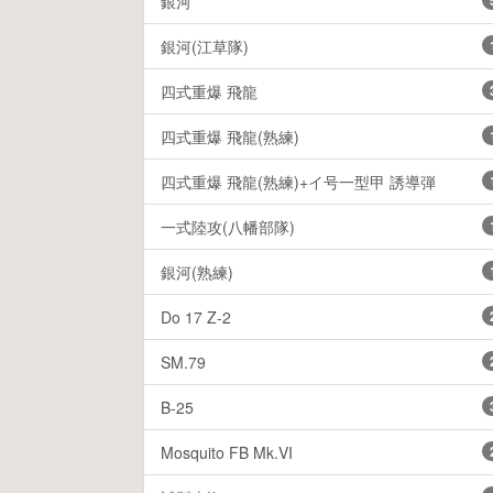
銀河
銀河(江草隊)
四式重爆 飛龍
四式重爆 飛龍(熟練)
四式重爆 飛龍(熟練)+イ号一型甲 誘導弾
一式陸攻(八幡部隊)
銀河(熟練)
Do 17 Z-2
SM.79
B-25
Mosquito FB Mk.VI