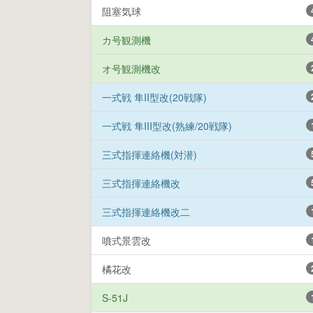
阻塞気球
カ号観測機
オ号観測機改
一式戦 隼II型改(20戦隊)
一式戦 隼III型改(熟練/20戦隊)
三式指揮連絡機(対潜)
三式指揮連絡機改
三式指揮連絡機改二
噴式景雲改
橘花改
S-51J