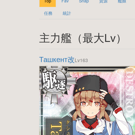
Top
Fav
Snap
資源
艦娘
任務
統計
主力艦（最大Lv）
Ташкент改
Lv163