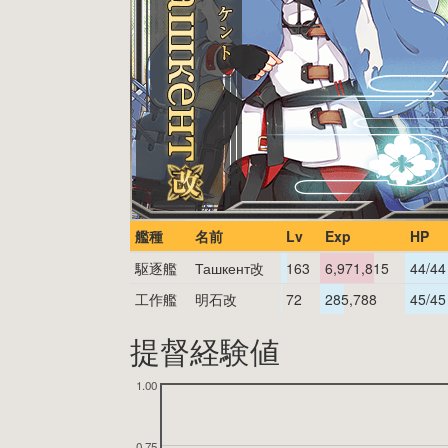
艦種
名前
Lv
Exp
HP
駆逐艦
Ташкент改
163
6,971,815
44/44
工作艦
明石改
72
285,788
45/45
提督経験値
1.00
0.75