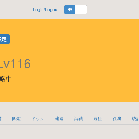
Login/Logout
設定
Lv116
の攻略中
備
図鑑
ドック
建造
海戦
遠征
任務
統