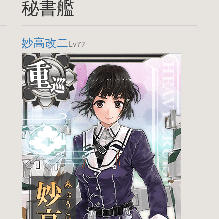
秘書艦
妙高改二
Lv77