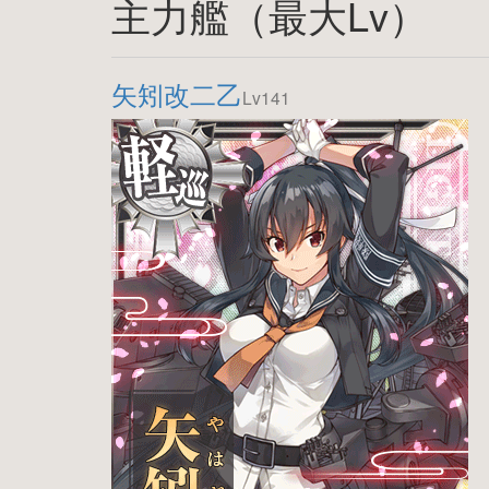
主力艦（最大Lv）
矢矧改二乙
Lv141