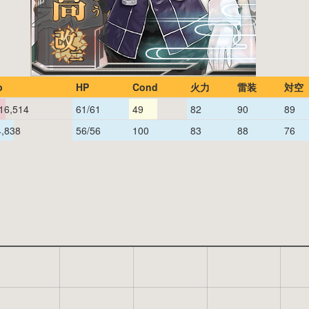
p
HP
Cond
火力
雷装
対空
16,514
61/61
49
82
90
89
4,838
56/56
100
83
88
76