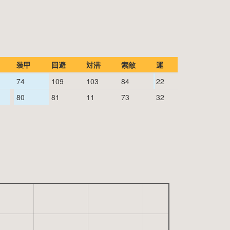
装甲
回避
対潜
索敵
運
74
109
103
84
22
80
81
11
73
32