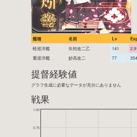
艦種
名前
Lv
Ex
軽巡洋艦
矢矧改二乙
141
2,9
重巡洋艦
妙高改二
77
35
提督経験値
グラフ生成に必要なデータが充分にありません
戦果
1.00
0.75