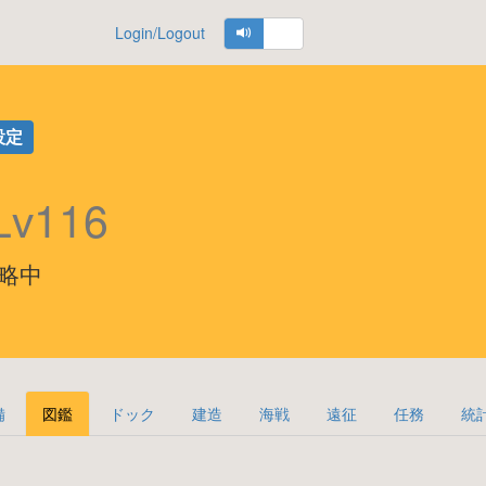
Login/Logout
設定
Lv116
の攻略中
備
図鑑
ドック
建造
海戦
遠征
任務
統