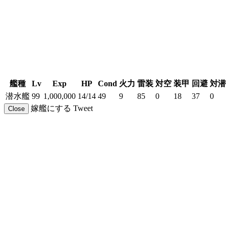
艦種
Lv
Exp
HP
Cond
火力
雷装
対空
装甲
回避
対潜
潜水艦
99
1,000,000
14/14
49
9
85
0
18
37
0
嫁艦にする
Tweet
Close