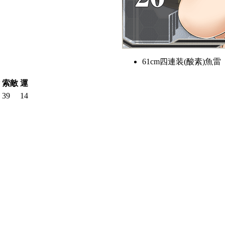
61cm四連装(酸素)魚雷
索敵
運
39
14