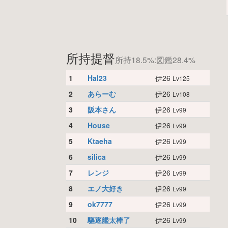
所持提督
所持18.5%:図鑑28.4%
1
Hal23
伊26
Lv125
2
あらーむ
伊26
Lv108
3
阪本さん
伊26
Lv99
4
House
伊26
Lv99
5
Ktaeha
伊26
Lv99
6
silica
伊26
Lv99
7
レンジ
伊26
Lv99
8
エノ大好き
伊26
Lv99
9
ok7777
伊26
Lv99
10
驅逐艦太棒了
伊26
Lv99