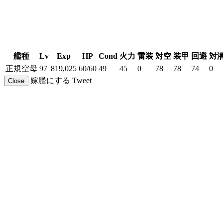
艦種
Lv
Exp
HP
Cond
火力
雷装
対空
装甲
回避
対
正規空母
97
819,025
60/60
49
45
0
78
78
74
0
嫁艦にする
Tweet
Close