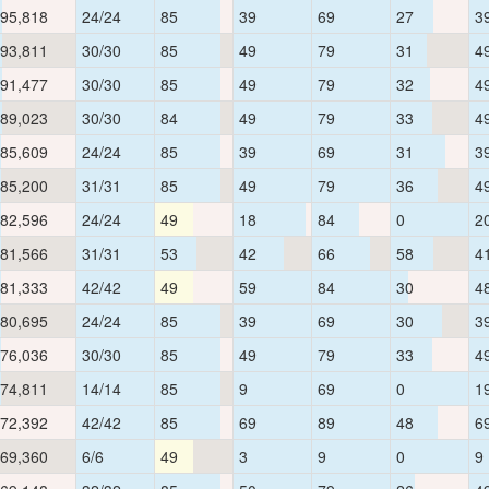
95,818
24/24
85
39
69
27
3
93,811
30/30
85
49
79
31
4
91,477
30/30
85
49
79
32
4
89,023
30/30
84
49
79
33
4
85,609
24/24
85
39
69
31
3
85,200
31/31
85
49
79
36
4
82,596
24/24
49
18
84
0
2
81,566
31/31
53
42
66
58
4
81,333
42/42
49
59
84
30
4
80,695
24/24
85
39
69
30
3
76,036
30/30
85
49
79
33
4
74,811
14/14
85
9
69
0
1
72,392
42/42
85
69
89
48
6
69,360
6/6
49
3
9
0
9