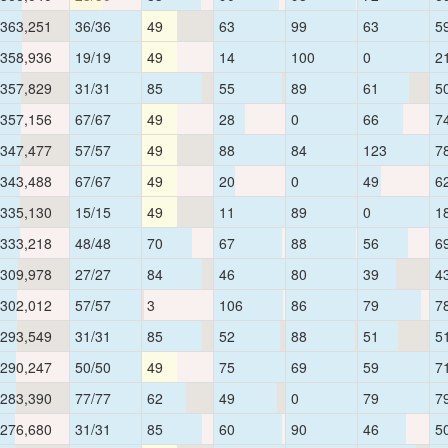
363,251
36/36
49
63
99
63
5
358,936
19/19
49
14
100
0
2
357,829
31/31
85
55
89
61
5
357,156
67/67
49
28
0
66
7
347,477
57/57
49
88
84
123
7
343,488
67/67
49
20
0
49
6
335,130
15/15
49
11
89
0
1
333,218
48/48
70
67
88
56
6
309,978
27/27
84
46
80
39
4
302,012
57/57
3
106
86
79
7
293,549
31/31
85
52
88
51
5
290,247
50/50
49
75
69
59
7
283,390
77/77
62
49
0
79
7
276,680
31/31
85
60
90
46
5