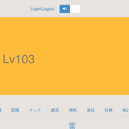
Login/Logout
将
Lv103
備
図鑑
ドック
建造
海戦
遠征
任務
統
雷