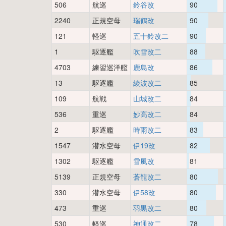
506
航巡
鈴谷改
90
2240
正規空母
瑞鶴改
90
121
軽巡
五十鈴改二
90
1
駆逐艦
吹雪改二
88
4703
練習巡洋艦
鹿島改
86
13
駆逐艦
綾波改二
85
109
航戦
山城改二
84
536
重巡
妙高改二
84
2
駆逐艦
時雨改二
83
1547
潜水空母
伊19改
82
1302
駆逐艦
雪風改
81
5139
正規空母
蒼龍改二
80
330
潜水空母
伊58改
80
473
重巡
羽黒改二
80
530
軽巡
神通改二
78