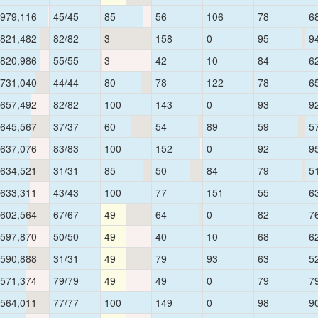
979,116
45/45
85
56
106
78
6
821,482
82/82
3
158
0
95
9
820,986
55/55
3
42
10
84
6
731,040
44/44
80
78
122
78
6
657,492
82/82
100
143
0
93
9
645,567
37/37
60
54
89
59
5
637,076
83/83
100
152
0
92
9
634,521
31/31
85
50
84
79
5
633,311
43/43
100
77
151
55
6
602,564
67/67
49
64
0
82
7
597,870
50/50
49
40
10
68
6
590,888
31/31
49
79
93
63
5
571,374
79/79
49
49
0
79
7
564,011
77/77
100
149
0
98
9