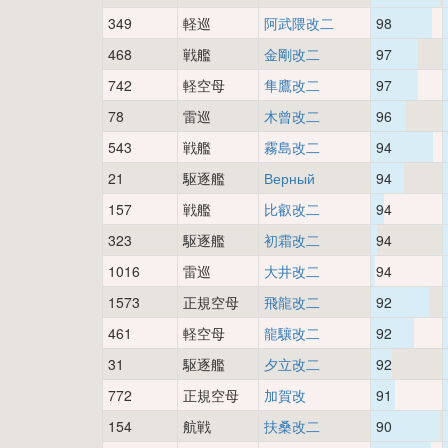
349
軽巡
阿武隈改二
98
468
戦艦
金剛改二
97
742
軽空母
隼鷹改二
97
78
雷巡
木曾改二
96
543
戦艦
霧島改二
94
21
駆逐艦
Верный
94
157
戦艦
比叡改二
94
323
駆逐艦
初霜改二
94
1016
雷巡
大井改二
94
1573
正規空母
飛龍改二
92
461
軽空母
龍驤改二
92
31
駆逐艦
夕立改二
92
772
正規空母
加賀改
91
154
航戦
扶桑改二
90