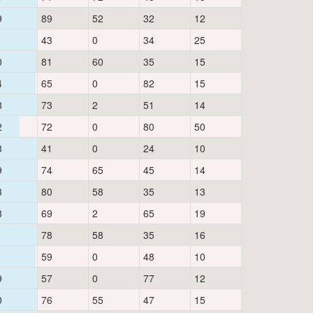
9
89
52
32
12
1
43
0
34
25
0
81
60
35
15
4
65
0
82
15
8
73
2
51
14
2
72
0
80
50
8
41
0
24
10
9
74
65
45
14
3
80
58
35
13
8
69
2
65
19
1
78
58
35
16
1
59
0
48
10
9
57
0
77
12
0
76
55
47
15