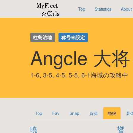
Top
Statistics
About
柱島泊地
称号未設定
Angcle 大
1-6, 3-5, 4-5, 5-5, 6-1海域の攻略中
Top
Fav
Snap
資源
艦娘
装
暁
響