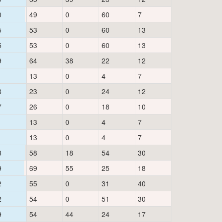
0
49
0
60
7
5
53
0
60
13
5
53
0
60
13
9
64
38
22
12
13
0
4
7
8
23
0
24
12
7
26
0
18
10
13
0
4
7
13
0
4
7
8
58
18
54
30
9
69
55
25
18
2
55
0
31
40
2
54
0
51
30
9
54
44
24
17