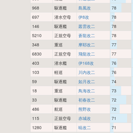
968
駆逐艦
島風改
78
697
潜水空母
伊8改
78
146
駆逐艦
叢雲改二
78
5210
正規空母
蒼龍改二
78
348
重巡
摩耶改二
77
6830
正規空母
飛龍改二
77
403
潜水艦
伊168改
76
103
軽巡
川内改二
76
59
駆逐艦
如月改二
74
18
重巡
鳥海改二
73
33
駆逐艦
初春改二
72
486
航巡
熊野改
72
115
正規空母
赤城改
71
1280
駆逐艦
暁改二
71