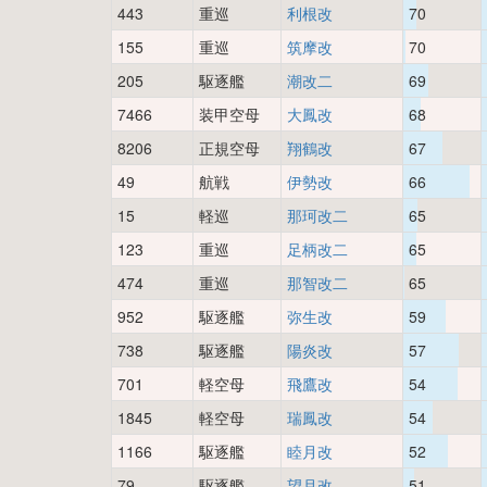
443
重巡
利根改
70
155
重巡
筑摩改
70
205
駆逐艦
潮改二
69
7466
装甲空母
大鳳改
68
8206
正規空母
翔鶴改
67
49
航戦
伊勢改
66
15
軽巡
那珂改二
65
123
重巡
足柄改二
65
474
重巡
那智改二
65
952
駆逐艦
弥生改
59
738
駆逐艦
陽炎改
57
701
軽空母
飛鷹改
54
1845
軽空母
瑞鳳改
54
1166
駆逐艦
睦月改
52
79
駆逐艦
望月改
51