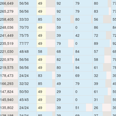
266,649
56/56
49
92
79
80
7
265,279
56/56
49
92
79
83
7
258,405
33/33
85
50
80
56
5
248,036
70/70
49
59
0
86
8
241,449
75/75
49
39
42
72
7
235,519
77/77
49
79
0
89
9
221,030
48/48
58
68
84
57
6
220,979
56/56
49
82
84
58
7
219,575
56/56
49
80
94
61
7
178,473
24/24
83
39
69
32
3
166,293
32/32
85
49
79
39
4
147,824
50/50
49
29
0
61
5
145,940
45/45
49
29
0
31
5
135,802
24/24
49
39
51
26
3
128,198
24/24
85
39
69
27
3