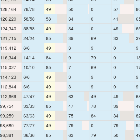
128,164
78/78
49
50
0
57
8
126,220
58/58
58
34
0
41
6
124,340
58/58
49
34
0
49
6
121,715
24/24
85
39
69
33
3
119,412
6/6
49
3
9
0
9
116,344
14/14
84
9
79
0
1
115,027
10/10
85
7
69
0
1
114,123
6/6
49
3
9
0
9
112,844
6/6
49
3
9
0
9
112,669
47/47
49
63
49
49
6
99,754
33/33
85
47
78
39
4
99,259
63/63
49
75
84
34
8
98,680
77/77
49
79
0
79
9
96,381
36/36
85
63
79
50
4