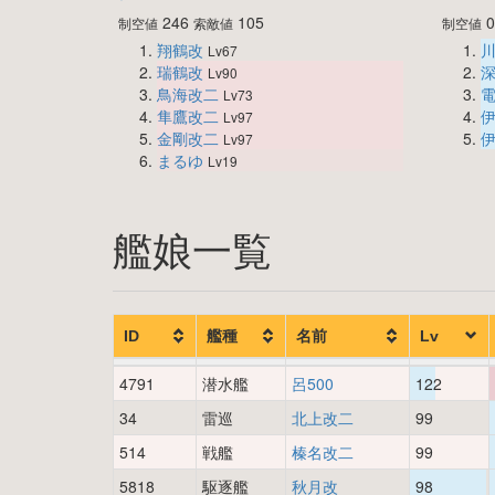
246
105
制空値
索敵値
制空値
翔鶴改
Lv67
瑞鶴改
Lv90
鳥海改二
Lv73
隼鷹改二
伊
Lv97
金剛改二
伊
Lv97
まるゆ
Lv19
艦娘一覧
ID
艦種
名前
Lv
4791
潜水艦
呂500
122
34
雷巡
北上改二
99
514
戦艦
榛名改二
99
5818
駆逐艦
秋月改
98