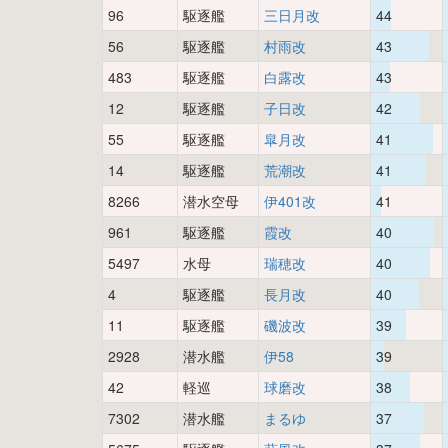
96
駆逐艦
三日月改
44
56
駆逐艦
村雨改
43
483
駆逐艦
白露改
43
12
駆逐艦
子日改
42
55
駆逐艦
皐月改
41
14
駆逐艦
荒潮改
41
8266
潜水空母
伊401改
41
961
駆逐艦
霞改
40
5497
水母
瑞穂改
40
4
駆逐艦
長月改
40
11
駆逐艦
磯波改
39
2928
潜水艦
伊58
39
42
軽巡
球磨改
38
7302
潜水艦
まるゆ
37