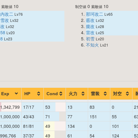
0
10
0
10
索敵値
制空値
索敵値
川内改二
那珂改二
Lv76
Lv65
深雪改
霰改
Lv32
Lv32
電改
朧改
Lv32
Lv28
58
雷改
Lv20
Lv25
8
初雪
Lv23
Lv20
不知火
Lv21
Exp
HP
Cond
火力
雷装
対空
1,342,799
17/17
53
13
83
0
2
1,000,000
43/43
71
77
151
55
6
1,000,000
81/81
49
134
0
101
9
996,766
37/37
49
61
54
124
5