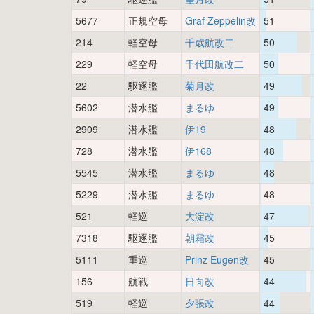
5677
正規空母
Graf Zeppelin改
51
214
軽空母
千歳航改二
50
229
軽空母
千代田航改二
50
22
駆逐艦
菊月改
49
5602
潜水艦
まるゆ
49
2909
潜水艦
伊19
48
728
潜水艦
伊168
48
5545
潜水艦
まるゆ
48
5229
潜水艦
まるゆ
48
521
軽巡
大淀改
47
7318
駆逐艦
朝霜改
45
5111
重巡
Prinz Eugen改
45
156
航戦
日向改
44
519
軽巡
夕張改
44