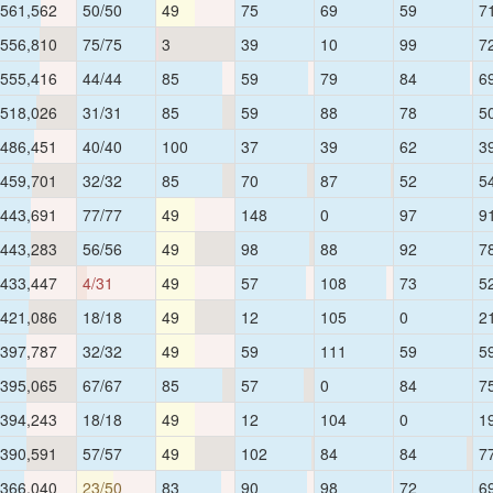
561,562
50/50
49
75
69
59
7
556,810
75/75
3
39
10
99
7
555,416
44/44
85
59
79
84
6
518,026
31/31
85
59
88
78
5
486,451
40/40
100
37
39
62
3
459,701
32/32
85
70
87
52
5
443,691
77/77
49
148
0
97
9
443,283
56/56
49
98
88
92
7
433,447
4/31
49
57
108
73
5
421,086
18/18
49
12
105
0
2
397,787
32/32
49
59
111
59
5
395,065
67/67
85
57
0
84
7
394,243
18/18
49
12
104
0
1
390,591
57/57
49
102
84
84
7
366,040
23/50
83
90
98
72
6