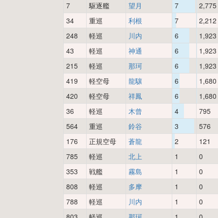
7
駆逐艦
望月
7
2,775
34
重巡
利根
7
2,212
248
軽巡
川内
6
1,923
43
軽巡
神通
6
1,923
215
軽巡
那珂
6
1,923
419
軽空母
龍驤
6
1,680
420
軽空母
祥鳳
6
1,680
36
軽巡
木曾
4
795
564
重巡
鈴谷
3
576
176
正規空母
蒼龍
2
121
785
軽巡
北上
1
0
353
戦艦
霧島
1
0
808
軽巡
多摩
1
0
788
軽巡
川内
1
0
803
軽巡
那珂
1
0