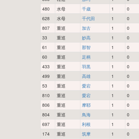
480
水母
千歳
1
0
628
水母
千代田
1
0
807
重巡
加古
1
0
33
重巡
妙高
1
0
61
重巡
那智
1
0
60
重巡
足柄
1
0
433
重巡
羽黒
1
0
499
重巡
高雄
1
0
53
重巡
愛宕
1
0
810
重巡
愛宕
1
0
806
重巡
摩耶
1
0
804
重巡
鳥海
1
0
697
重巡
利根
1
0
174
重巡
筑摩
1
0