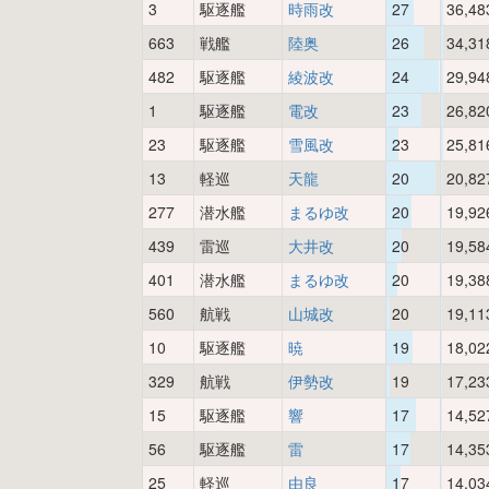
3
駆逐艦
時雨改
27
36,48
663
戦艦
陸奥
26
34,31
482
駆逐艦
綾波改
24
29,94
1
駆逐艦
電改
23
26,82
23
駆逐艦
雪風改
23
25,81
13
軽巡
天龍
20
20,82
277
潜水艦
まるゆ改
20
19,92
439
雷巡
大井改
20
19,58
401
潜水艦
まるゆ改
20
19,38
560
航戦
山城改
20
19,11
10
駆逐艦
暁
19
18,02
329
航戦
伊勢改
19
17,23
15
駆逐艦
響
17
14,52
56
駆逐艦
雷
17
14,35
25
軽巡
由良
17
14,03