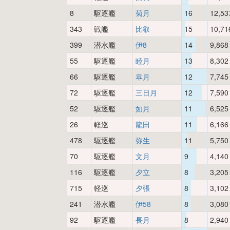
8
駆逐艦
菊月
16
12,53
343
戦艦
比叡
15
10,71
399
潜水艦
伊8
14
9,868
55
駆逐艦
睦月
13
8,302
66
駆逐艦
皐月
12
7,745
72
駆逐艦
三日月
12
7,590
52
駆逐艦
如月
11
6,525
26
軽巡
龍田
11
6,166
478
駆逐艦
弥生
11
5,750
70
駆逐艦
文月
9
4,140
116
駆逐艦
夕立
8
3,205
715
軽巡
夕張
8
3,102
241
潜水艦
伊58
8
3,080
92
駆逐艦
長月
8
2,940