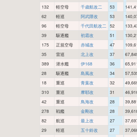
132
軽空母
千歳航改二
53
141,4
62
軽巡
阿武隈改
53
140,0
96
軽空母
千代田航改二
52
133,4
39
駆逐艦
初霜改
51
130,2
175
正規空母
赤城改
47
109,6
35
雷巡
北上改
37
67,84
389
潜水艦
伊168
36
65,91
28
駆逐艦
島風改
34
57,53
18
重巡
青葉改
32
49,66
310
重巡
摩耶改
31
46,91
42
重巡
鳥海改
28
39,88
278
戦艦
金剛改
28
39,61
82
航巡
最上改
27
37,69
29
軽巡
五十鈴改
27
37,06