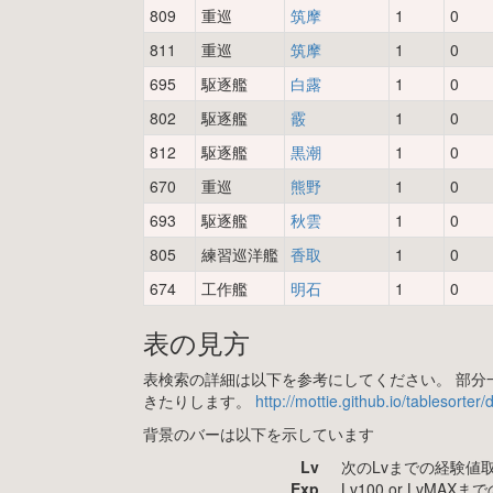
809
重巡
筑摩
1
0
811
重巡
筑摩
1
0
695
駆逐艦
白露
1
0
802
駆逐艦
霰
1
0
812
駆逐艦
黒潮
1
0
670
重巡
熊野
1
0
693
駆逐艦
秋雲
1
0
805
練習巡洋艦
香取
1
0
674
工作艦
明石
1
0
表の見方
表検索の詳細は以下を参考にしてください。 部分一
きたりします。
http://mottie.github.io/tablesorter
背景のバーは以下を示しています
Lv
次のLvまでの経験値
Exp
Lv100 or LvMA