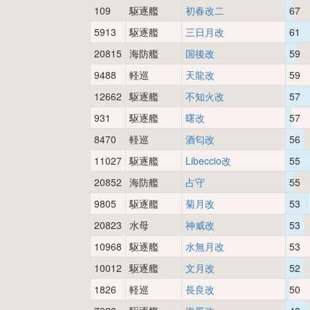
109
駆逐艦
初春改二
67
5913
駆逐艦
三日月改
61
20815
海防艦
国後改
59
9488
軽巡
天龍改
59
12662
駆逐艦
不知火改
57
931
駆逐艦
曙改
57
8470
軽巡
酒匂改
56
11027
駆逐艦
Libeccio改
55
20852
海防艦
占守
55
9805
駆逐艦
菊月改
53
20823
水母
神威改
53
10968
駆逐艦
水無月改
53
10012
駆逐艦
文月改
52
1826
軽巡
長良改
50