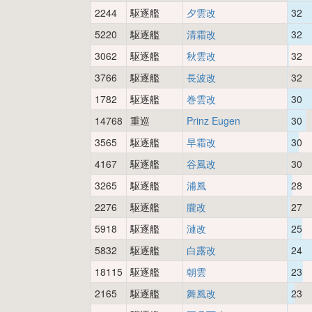
2244
駆逐艦
夕雲改
32
5220
駆逐艦
清霜改
32
3062
駆逐艦
秋雲改
32
3766
駆逐艦
長波改
32
1782
駆逐艦
巻雲改
30
14768
重巡
Prinz Eugen
30
3565
駆逐艦
早霜改
30
4167
駆逐艦
谷風改
30
3265
駆逐艦
浦風
28
2276
駆逐艦
朧改
27
5918
駆逐艦
漣改
25
5832
駆逐艦
白露改
24
18115
駆逐艦
朝雲
23
2165
駆逐艦
舞風改
23