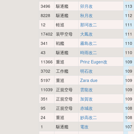
3496
駆逐艦
卯月改
113
8228
駆逐艦
秋月改
112
12
軽巡
那珂改二
111
17402
装甲空母
大鳳改
111
341
戦艦
霧島改二
110
43
駆逐艦
時雨改二
110
11366
重巡
Prinz Eugen改
109
3702
工作艦
明石改
109
5197
重巡
Zara due
109
11039
正規空母
雲龍改
109
351
正規空母
加賀改
109
95
正規空母
赤城改
108
24
重巡
妙高改二
108
1
駆逐艦
電改
107