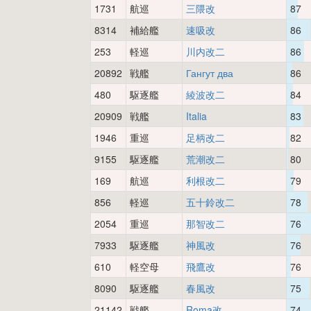
1731
航巡
三隈改
87
8314
補給艦
速吸改
86
253
軽巡
川内改二
86
20892
戦艦
Гангут два
86
480
駆逐艦
綾波改二
84
20909
戦艦
Italia
83
1946
重巡
足柄改二
82
9155
駆逐艦
荒潮改二
80
169
航巡
利根改二
79
856
軽巡
五十鈴改二
78
2054
重巡
那智改二
76
7933
駆逐艦
神風改
76
610
軽空母
飛鷹改
76
8090
駆逐艦
春風改
75
21142
戦艦
Roma改
74