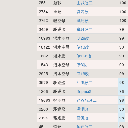
255
航戦
山城改二
100
2784
重巡
愛宕改
100
2753
軽空母
鳳翔改
100
3459
駆逐艦
皐月改二
99
10983
潜水空母
伊26改
99
18122
潜水空母
伊13改
99
1862
潜水艦
伊168改
99
1543
潜水空母
伊8改
99
2925
潜水空母
伊19改
99
3579
駆逐艦
江風改二
98
1208
駆逐艦
Верный
98
19683
軽空母
鈴谷航改二
98
6260
駆逐艦
満潮改
98
2194
駆逐艦
雪風改
98
45
軽巡
神通改二
98