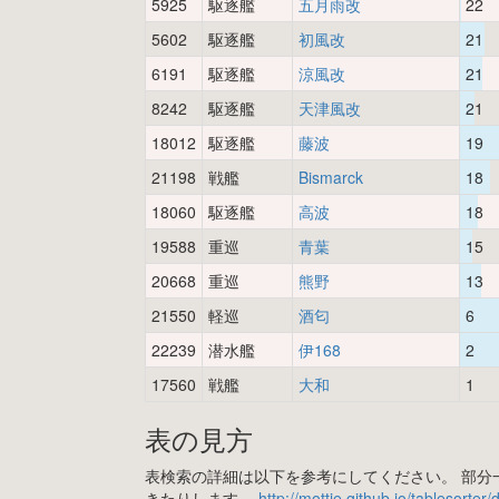
5925
駆逐艦
五月雨改
22
5602
駆逐艦
初風改
21
6191
駆逐艦
涼風改
21
8242
駆逐艦
天津風改
21
18012
駆逐艦
藤波
19
21198
戦艦
Bismarck
18
18060
駆逐艦
高波
18
19588
重巡
青葉
15
20668
重巡
熊野
13
21550
軽巡
酒匂
6
22239
潜水艦
伊168
2
17560
戦艦
大和
1
表の見方
表検索の詳細は以下を参考にしてください。 部分一
きたりします。
http://mottie.github.io/tablesorter