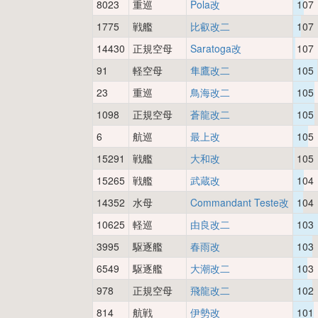
8023
重巡
Pola改
107
1775
戦艦
比叡改二
107
14430
正規空母
Saratoga改
107
91
軽空母
隼鷹改二
105
23
重巡
鳥海改二
105
1098
正規空母
蒼龍改二
105
6
航巡
最上改
105
15291
戦艦
大和改
105
15265
戦艦
武蔵改
104
14352
水母
Commandant Teste改
104
10625
軽巡
由良改二
103
3995
駆逐艦
春雨改
103
6549
駆逐艦
大潮改二
103
978
正規空母
飛龍改二
102
814
航戦
伊勢改
101