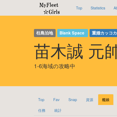
Top
Statistics
A
柱島泊地
Blank Space
重婚カッコ
苗木誠 元
1-6海域の攻略中
Top
Fav
Snap
資源
艦娘
任務
統計