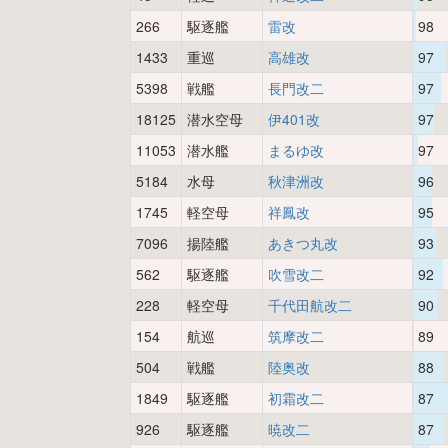
266
駆逐艦
雷改
98
1433
重巡
高雄改
97
5398
戦艦
長門改二
97
18125
潜水空母
伊401改
97
11053
潜水艦
まるゆ改
97
5184
水母
秋津洲改
96
1745
軽空母
祥鳳改
95
7096
揚陸艦
あきつ丸改
93
562
駆逐艦
吹雪改二
92
228
軽空母
千代田航改二
90
154
航巡
筑摩改二
89
504
戦艦
陸奥改
88
1849
駆逐艦
初霜改二
87
926
駆逐艦
暁改二
87