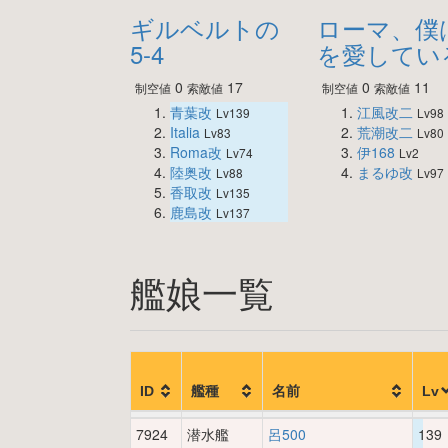
ギルベルトの
ローマ、僕
5-4
を愛してい
0
17
0
11
制空値
索敵値
制空値
索敵値
青葉改
江風改二
Lv139
Lv98
Italia
荒潮改二
Lv83
Lv80
Roma改
伊168
Lv74
Lv2
陸奥改
まるゆ改
Lv88
Lv97
香取改
Lv135
鹿島改
Lv137
艦娘一覧
ID
艦種
名前
Lv
7924
潜水艦
呂500
139