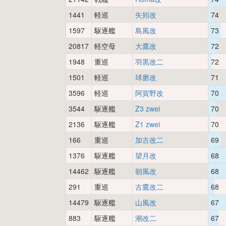
1441
軽巡
矢矧改
74
1597
駆逐艦
島風改
73
20817
軽空母
大鷹改
72
1948
重巡
羽黒改二
72
1501
軽巡
球磨改
71
3596
軽巡
阿賀野改
70
3544
駆逐艦
Z3 zwei
70
2136
駆逐艦
Z1 zwei
70
166
重巡
加古改二
69
1376
駆逐艦
望月改
68
14462
駆逐艦
朝風改
68
291
重巡
古鷹改二
68
14479
駆逐艦
山風改
67
883
駆逐艦
潮改二
67