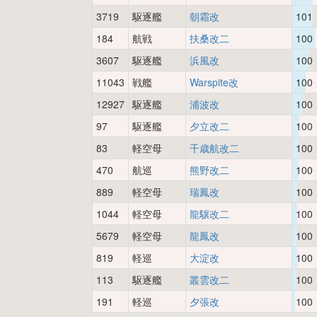
3719
駆逐艦
朝霜改
101
184
航戦
扶桑改二
100
3607
駆逐艦
浜風改
100
11043
戦艦
Warspite改
100
12927
駆逐艦
浦波改
100
97
駆逐艦
夕立改二
100
83
軽空母
千歳航改二
100
470
航巡
熊野改二
100
889
軽空母
瑞鳳改
100
1044
軽空母
龍驤改二
100
5679
軽空母
龍鳳改
100
819
軽巡
大淀改
100
113
駆逐艦
叢雲改二
100
191
軽巡
夕張改
100