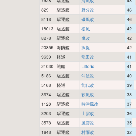
7928
駆逐艦
海風改
48
829
駆逐艦
野分改
46
8118
駆逐艦
磯風改
46
18013
駆逐艦
松風
42
8278
駆逐艦
嵐改
42
20855
海防艦
択捉
42
9639
軽巡
龍田改
41
21030
戦艦
Littorio
41
5186
駆逐艦
沖波改
40
5168
軽巡
能代改
39
3674
駆逐艦
萩風改
38
1128
駆逐艦
時津風改
37
3203
駆逐艦
山雲改
36
3578
駆逐艦
風雲改
35
1648
駆逐艦
村雨改
32