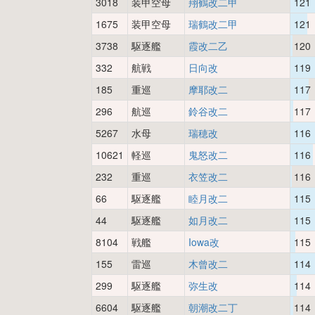
3018
装甲空母
翔鶴改二甲
121
1675
装甲空母
瑞鶴改二甲
121
3738
駆逐艦
霞改二乙
120
332
航戦
日向改
119
185
重巡
摩耶改二
117
296
航巡
鈴谷改二
117
5267
水母
瑞穂改
116
10621
軽巡
鬼怒改二
116
232
重巡
衣笠改二
116
66
駆逐艦
睦月改二
115
44
駆逐艦
如月改二
115
8104
戦艦
Iowa改
115
155
雷巡
木曾改二
114
299
駆逐艦
弥生改
114
6604
駆逐艦
朝潮改二丁
114