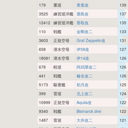
179
重巡
青葉改
139
3525
練習巡洋艦
鹿島改
137
12412
練習巡洋艦
香取改
135
110
戦艦
金剛改二
133
3603
正規空母
Graf Zeppelin改
131
658
潜水空母
伊58改
127
18081
潜水空母
伊14改
126
678
軽巡
阿武隈改二
126
441
戦艦
榛名改二
126
5173
駆逐艦
初月改
125
399
雷巡
北上改二
124
10999
正規空母
Aquila改
122
9340
戦艦
Bismarck drei
122
1487
雷巡
大井改二
121