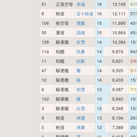
51
正規空母
赤城
16
13,169
47/
8
軽巡
五十鈴改
16
12,111
37/
106
軽空母
飛鷹
15
11,895
40/
50
重巡
高雄
15
10,864
45/
128
駆逐艦
吹雪
14
10,384
15/
114
戦艦
扶桑
14
9,874
64/
11
戦艦
比叡
14
9,821
2/6
47
駆逐艦
響
14
9,525
5/1
12
駆逐艦
暁
14
9,433
15/
6
駆逐艦
初雪
13
9,087
7/1
102
駆逐艦
曙
13
8,940
15/
3
駆逐艦
白雪
13
8,348
15/
9
軽巡
神通
13
8,194
26/
5
軽巡
球磨
12
7,389
25/
1
駆逐艦
電
11
6,415
15/