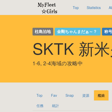
Top
Statistics
A
柱島泊地
金剛ちゃんまだぁ～？
称
SKTK 新
1-6, 2-4海域の攻略中
Top
Fav
Snap
資源
艦娘
任務
統計