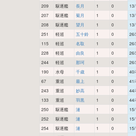
209
駆逐艦
長月
1
0
13/
207
駆逐艦
菊月
1
0
13/
208
駆逐艦
望月
1
0
13/
251
軽巡
五十鈴
1
0
26/
115
軽巡
名取
1
0
26/
228
軽巡
由良
1
0
26/
244
軽巡
那珂
1
0
26/
190
水母
千歳
1
0
40/
67
重巡
最上
1
0
41/
243
重巡
妙高
1
0
44/
133
重巡
羽黒
1
0
44/
250
駆逐艦
漣
1
0
15/
252
駆逐艦
漣
1
0
15/
254
駆逐艦
漣
1
0
15/