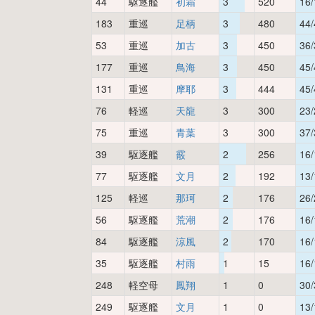
44
駆逐艦
初霜
3
520
16/
183
重巡
足柄
3
480
44/
53
重巡
加古
3
450
36/
177
重巡
鳥海
3
450
45/
131
重巡
摩耶
3
444
45/
76
軽巡
天龍
3
300
23/
75
重巡
青葉
3
300
37/
39
駆逐艦
霰
2
256
16/
77
駆逐艦
文月
2
192
13/
125
軽巡
那珂
2
176
26/
56
駆逐艦
荒潮
2
176
16/
84
駆逐艦
涼風
2
170
16/
35
駆逐艦
村雨
1
15
16/
248
軽空母
鳳翔
1
0
30/
249
駆逐艦
文月
1
0
13/