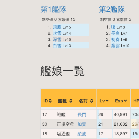
第1艦隊
第2艦隊
0
15
0
5
制空値
索敵値
制空値
索敵値
飛鷹
曙
Lv15
Lv13
吹雪
長良
Lv14
Lv7
深雪
初春
Lv10
Lv6
白雪
叢雲
Lv13
Lv10
艦娘一覧
ID
艦種
名前
Lv
Exp
H
17
戦艦
長門
29
40,991
70/
30
正規空母
加賀
21
21,632
26/
18
駆逐艦
綾波
17
13,897
15/