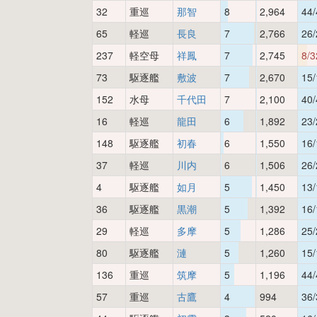
32
重巡
那智
8
2,964
44/
65
軽巡
長良
7
2,766
26/
237
軽空母
祥鳳
7
2,745
8/3
73
駆逐艦
敷波
7
2,670
15/
152
水母
千代田
7
2,100
40/
16
軽巡
龍田
6
1,892
23/
148
駆逐艦
初春
6
1,550
16/
37
軽巡
川内
6
1,506
26/
4
駆逐艦
如月
5
1,450
13/
36
駆逐艦
黒潮
5
1,392
16/
29
軽巡
多摩
5
1,286
25/
80
駆逐艦
漣
5
1,260
15/
136
重巡
筑摩
5
1,196
44/
57
重巡
古鷹
4
994
36/