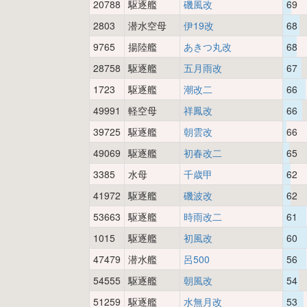
20788
駆逐艦
磯風改
69
2803
潜水空母
伊19改
68
9765
揚陸艦
あきつ丸改
68
28758
駆逐艦
五月雨改
67
1723
駆逐艦
潮改二
66
49991
軽空母
祥鳳改
66
39725
駆逐艦
朝雲改
66
49069
駆逐艦
初春改二
65
3385
水母
千歳甲
62
41972
駆逐艦
磯波改
62
53663
駆逐艦
時雨改二
61
1015
駆逐艦
初風改
60
47479
潜水艦
呂500
56
54555
駆逐艦
朝風改
54
51259
駆逐艦
水無月改
53