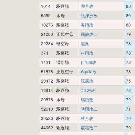
1014
駆逐艦
卯月改
80
9559
水母
秋津洲改
80
10276
駆逐艦
春雨改
80
21080
正規空母
飛龍改二
79
22284
軽空母
龍鳳
78
374
駆逐艦
村雨改
78
1421
潜水艦
伊168改
78
51578
正規空母
Aquila改
78
29472
駆逐艦
涼風改
75
13814
駆逐艦
Z3 zwei
72
20578
水母
瑞穂改
72
52610
駆逐艦
時雨改二
71
30520
駆逐艦
秋月改
70
44062
駆逐艦
叢雲改二
70