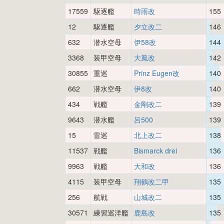
17559
駆逐艦
時雨改
155
12
駆逐艦
夕立改二
146
632
潜水空母
伊58改
144
3368
装甲空母
大鳳改
142
30855
重巡
Prinz Eugen改
140
662
潜水空母
伊8改
140
434
戦艦
金剛改二
139
9643
潜水艦
呂500
139
15
雷巡
北上改二
138
11537
戦艦
Bismarck drei
136
9963
戦艦
大和改
136
4115
装甲空母
翔鶴改二甲
135
256
航戦
山城改二
135
30571
練習巡洋艦
鹿島改
135