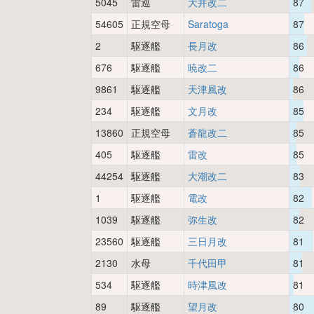
5045
雷巡
大井改二
87
54605
正規空母
Saratoga
87
2
駆逐艦
長月改
86
676
駆逐艦
暁改二
86
9861
駆逐艦
天津風改
86
234
駆逐艦
文月改
85
13860
正規空母
蒼龍改二
85
405
駆逐艦
雷改
85
44254
駆逐艦
大潮改二
83
1
駆逐艦
電改
82
1039
駆逐艦
弥生改
82
23560
駆逐艦
三日月改
81
2130
水母
千代田甲
81
534
駆逐艦
時津風改
81
89
駆逐艦
望月改
80