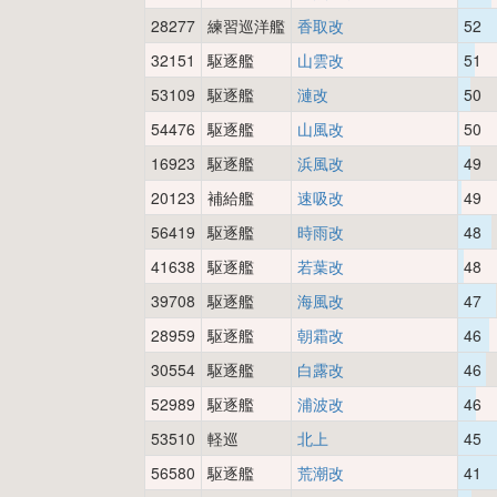
28277
練習巡洋艦
香取改
52
32151
駆逐艦
山雲改
51
53109
駆逐艦
漣改
50
54476
駆逐艦
山風改
50
16923
駆逐艦
浜風改
49
20123
補給艦
速吸改
49
56419
駆逐艦
時雨改
48
41638
駆逐艦
若葉改
48
39708
駆逐艦
海風改
47
28959
駆逐艦
朝霜改
46
30554
駆逐艦
白露改
46
52989
駆逐艦
浦波改
46
53510
軽巡
北上
45
56580
駆逐艦
荒潮改
41