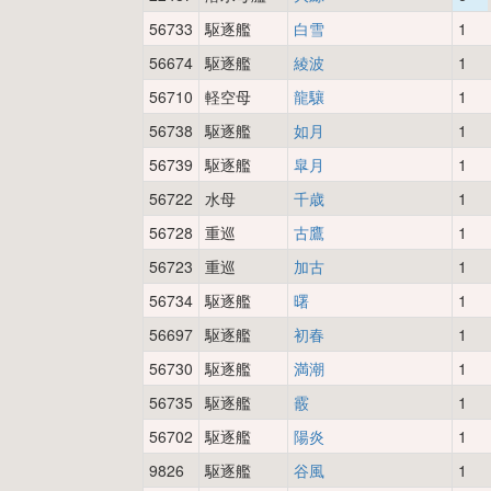
56733
駆逐艦
白雪
1
56674
駆逐艦
綾波
1
56710
軽空母
龍驤
1
56738
駆逐艦
如月
1
56739
駆逐艦
皐月
1
56722
水母
千歳
1
56728
重巡
古鷹
1
56723
重巡
加古
1
56734
駆逐艦
曙
1
56697
駆逐艦
初春
1
56730
駆逐艦
満潮
1
56735
駆逐艦
霰
1
56702
駆逐艦
陽炎
1
9826
駆逐艦
谷風
1