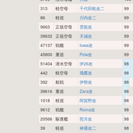
313
軽空母
千代田航改二
99
86
軽巡
川内改二
99
9663
正規空母
雲龍改
99
39632
正規空母
天城改
99
47137
戦艦
Iowa改
99
45800
重巡
Pola改
99
51404
潜水空母
伊26改
98
442
軽空母
飛鷹改
98
392
航戦
伊勢改
98
39616
重巡
Zara改
98
1018
軽巡
阿賀野改
98
9612
戦艦
Roma改
98
20566
駆逐艦
照月改
98
39
軽巡
神通改二
98