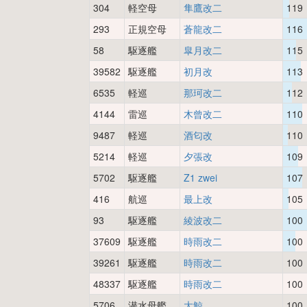
304
軽空母
隼鷹改二
119
293
正規空母
蒼龍改二
116
58
駆逐艦
皐月改二
115
39582
駆逐艦
初月改
113
6535
軽巡
那珂改二
112
4144
雷巡
木曾改二
110
9487
軽巡
酒匂改
110
5214
軽巡
夕張改
109
5702
駆逐艦
Z1 zwei
107
416
航巡
最上改
105
93
駆逐艦
綾波改二
100
37609
駆逐艦
時雨改二
100
39261
駆逐艦
時雨改二
100
48337
駆逐艦
時雨改二
100
5706
潜水母艦
大鯨
100