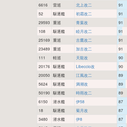
6616
雷巡
北上改二
91
52
駆逐艦
初霜改二
91
29593
重巡
青葉改
91
108
駆逐艦
睦月改二
91
25169
重巡
古鷹改二
91
23489
重巡
加古改二
91
111
軽巡
天龍改
90
20176
駆逐艦
Libeccio改
90
20050
駆逐艦
江風改二
89
5624
駆逐艦
満潮改
89
50190
駆逐艦
時雨改二
89
6150
潜水艦
伊58
87
18
駆逐艦
菊月改
87
3480
潜水艦
伊8
87