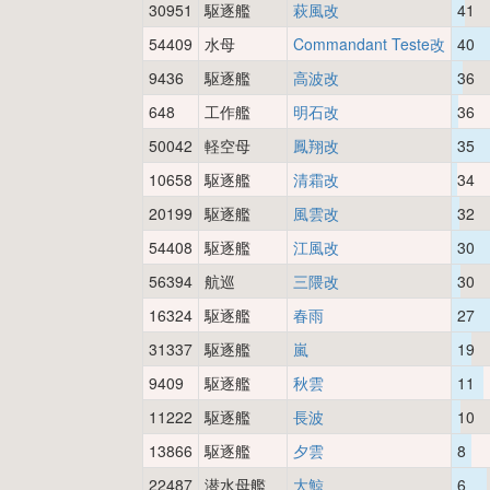
30951
駆逐艦
萩風改
41
54409
水母
Commandant Teste改
40
9436
駆逐艦
高波改
36
648
工作艦
明石改
36
50042
軽空母
鳳翔改
35
10658
駆逐艦
清霜改
34
20199
駆逐艦
風雲改
32
54408
駆逐艦
江風改
30
56394
航巡
三隈改
30
16324
駆逐艦
春雨
27
31337
駆逐艦
嵐
19
9409
駆逐艦
秋雲
11
11222
駆逐艦
長波
10
13866
駆逐艦
夕雲
8
22487
潜水母艦
大鯨
6