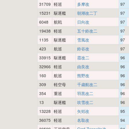
31709
軽巡
多摩改
97
15231
駆逐艦
朝潮改二丁
97
6048
航戦
日向改
97
19438
軽巡
五十鈴改二
97
1135
駆逐艦
雪風改
97
423
航巡
鈴谷改
97
33915
駆逐艦
霞改二
96
32966
軽巡
由良改
96
160
航巡
熊野改
96
309
軽空母
千歳航改二
96
354
重巡
羽黒改二
96
13
駆逐艦
吹雪改二
96
13228
軽巡
矢矧改
95
36075
軽巡
名取改
94