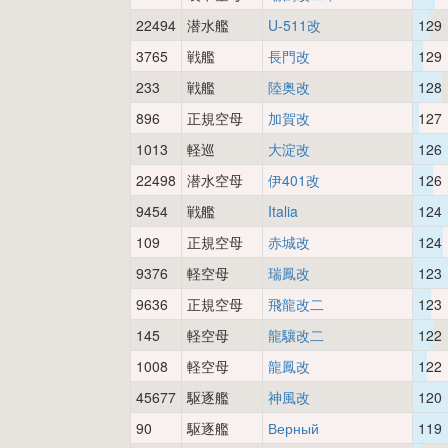
22494
潜水艦
U-511改
129
3765
戦艦
長門改
129
233
戦艦
陸奥改
128
896
正規空母
加賀改
127
1013
軽巡
大淀改
126
22498
潜水空母
伊401改
126
9454
戦艦
Italia
124
109
正規空母
赤城改
124
9376
軽空母
瑞鳳改
123
9636
正規空母
飛龍改二
123
145
軽空母
龍驤改二
122
1008
軽空母
龍鳳改
122
45677
駆逐艦
神風改
120
90
駆逐艦
Верный
119