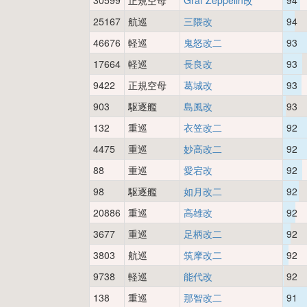
30599
正規空母
Graf Zeppelin改
94
25167
航巡
三隈改
94
46676
軽巡
鬼怒改二
93
17664
軽巡
長良改
93
9422
正規空母
葛城改
93
903
駆逐艦
島風改
93
132
重巡
衣笠改二
92
4475
重巡
妙高改二
92
88
重巡
愛宕改
92
98
駆逐艦
如月改二
92
20886
重巡
高雄改
92
3677
重巡
足柄改二
92
3803
航巡
筑摩改二
92
9738
軽巡
能代改
92
138
重巡
那智改二
91