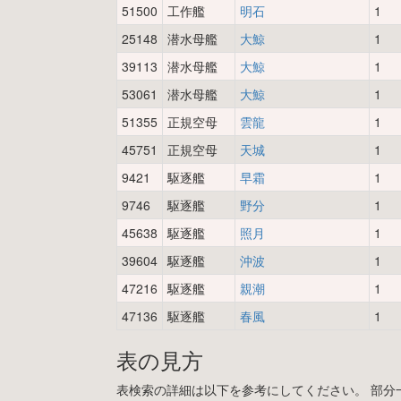
51500
工作艦
明石
1
25148
潜水母艦
大鯨
1
39113
潜水母艦
大鯨
1
53061
潜水母艦
大鯨
1
51355
正規空母
雲龍
1
45751
正規空母
天城
1
9421
駆逐艦
早霜
1
9746
駆逐艦
野分
1
45638
駆逐艦
照月
1
39604
駆逐艦
沖波
1
47216
駆逐艦
親潮
1
47136
駆逐艦
春風
1
表の見方
表検索の詳細は以下を参考にしてください。 部分一