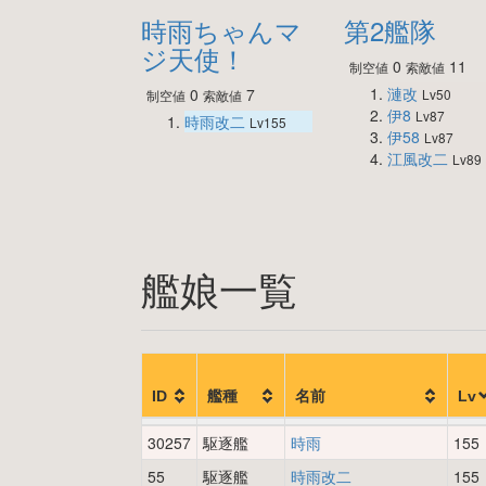
時雨ちゃんマ
第2艦隊
ジ天使！
0
11
制空値
索敵値
漣改
0
7
Lv50
制空値
索敵値
伊8
Lv87
時雨改二
Lv155
伊58
Lv87
江風改二
Lv89
艦娘一覧
ID
艦種
名前
Lv
30257
駆逐艦
時雨
155
55
駆逐艦
時雨改二
155