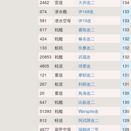
2462
雷巡
大井改二
134
674
潜水艦
伊168改
133
581
潜水空母
伊19改
133
617
戦艦
霧島改二
133
424
戦艦
榛名改二
132
133
航戦
扶桑改二
132
20853
戦艦
武蔵改
132
4805
軽巡
球磨改
131
121
重巡
摩耶改二
131
267
航巡
利根改二
131
20
重巡
鳥海改二
130
647
戦艦
比叡改二
130
51393
戦艦
Warspite改
130
812
軽巡
阿武隈改二
129
4577
装甲空母
瑞鶴改二甲
129