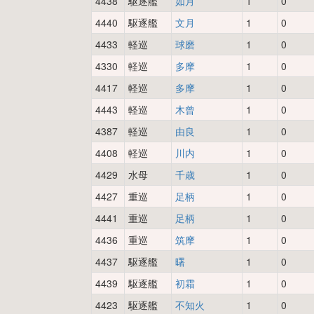
4438
駆逐艦
如月
1
0
4440
駆逐艦
文月
1
0
4433
軽巡
球磨
1
0
4330
軽巡
多摩
1
0
4417
軽巡
多摩
1
0
4443
軽巡
木曾
1
0
4387
軽巡
由良
1
0
4408
軽巡
川内
1
0
4429
水母
千歳
1
0
4427
重巡
足柄
1
0
4441
重巡
足柄
1
0
4436
重巡
筑摩
1
0
4437
駆逐艦
曙
1
0
4439
駆逐艦
初霜
1
0
4423
駆逐艦
不知火
1
0