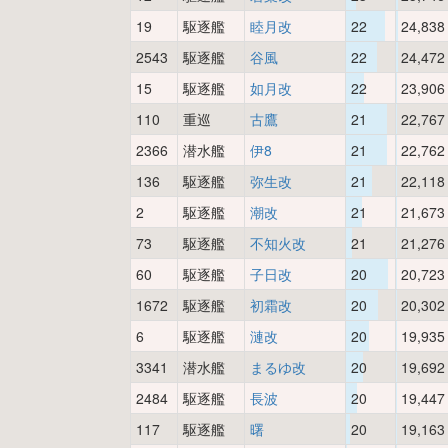
19
駆逐艦
睦月改
22
24,838
2543
駆逐艦
谷風
22
24,472
15
駆逐艦
如月改
22
23,906
110
重巡
古鷹
21
22,767
2366
潜水艦
伊8
21
22,762
136
駆逐艦
弥生改
21
22,118
2
駆逐艦
潮改
21
21,673
73
駆逐艦
不知火改
21
21,276
60
駆逐艦
子日改
20
20,723
1672
駆逐艦
初霜改
20
20,302
6
駆逐艦
漣改
20
19,935
3341
潜水艦
まるゆ改
20
19,692
2484
駆逐艦
長波
20
19,447
117
駆逐艦
曙
20
19,163