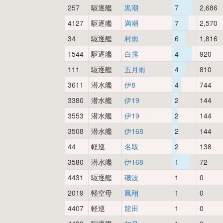
257
駆逐艦
黒潮
7
2,686
4127
駆逐艦
満潮
7
2,570
34
駆逐艦
村雨
6
1,816
1544
駆逐艦
白露
4
920
111
駆逐艦
五月雨
4
810
3611
潜水艦
伊8
4
744
3380
潜水艦
伊19
2
144
3553
潜水艦
伊19
2
144
3508
潜水艦
伊168
2
144
44
軽巡
名取
2
138
3580
潜水艦
伊168
1
72
4431
駆逐艦
磯波
1
0
2019
軽空母
鳳翔
1
0
4407
軽巡
龍田
1
0