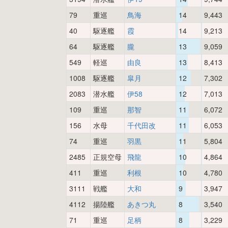
79
重巡
鳥海
14
9,443
40
駆逐艦
霞
14
9,213
64
駆逐艦
朧
13
9,059
549
軽巡
由良
13
8,413
1008
駆逐艦
皐月
12
7,302
2083
潜水艦
伊58
12
7,013
109
重巡
那智
11
6,072
156
水母
千代田改
11
6,053
74
重巡
羽黒
11
5,804
2485
正規空母
飛龍
10
4,864
411
重巡
利根
10
4,780
3111
戦艦
大和
9
3,947
4112
揚陸艦
あきつ丸
8
3,540
71
重巡
足柄
8
3,229