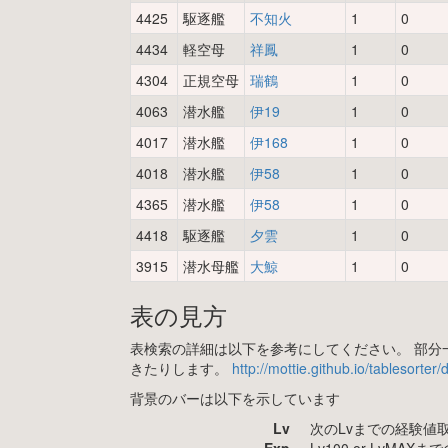
4425
駆逐艦
不知火
1
0
4434
軽空母
祥鳳
1
0
4304
正規空母
瑞鶴
1
0
4063
潜水艦
伊19
1
0
4017
潜水艦
伊168
1
0
4018
潜水艦
伊58
1
0
4365
潜水艦
伊58
1
0
4418
駆逐艦
夕雲
1
0
3915
潜水母艦
大鯨
1
0
表の見方
表検索の詳細は以下を参考にしてください。 部分一
きたりします。
http://mottie.github.io/tablesorter
背景のバーは以下を示しています
Lv
次のLvまでの経験値