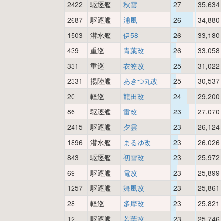
2422
駆逐艦
秋雲
27
35,634
2687
駆逐艦
浦風
26
34,880
1503
潜水艦
伊58
26
33,180
439
重巡
青葉改
26
33,058
331
重巡
衣笠改
25
31,022
2331
揚陸艦
あきつ丸改
25
30,537
20
軽巡
龍田改
24
29,200
86
駆逐艦
雷改
23
27,070
2415
駆逐艦
夕雲
23
26,124
1896
潜水艦
まるゆ改
23
26,026
843
駆逐艦
初雪改
23
25,972
69
駆逐艦
電改
23
25,899
1257
駆逐艦
舞風改
23
25,861
28
軽巡
多摩改
23
25,821
12
駆逐艦
若葉改
23
25,746