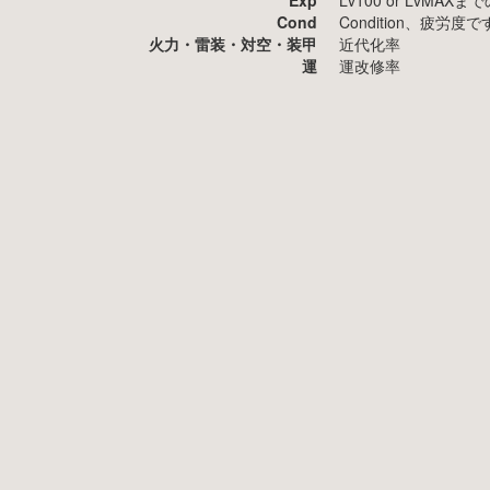
Exp
Lv100 or LvMA
Cond
Condition、疲
火力・雷装・対空・装甲
近代化率
運
運改修率