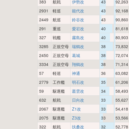
383
航戦
伊勢改
43
92,263
2931
軽巡
能代改
43
92,168
2449
航巡
鈴谷改
43
90,860
291
重巡
愛宕改
40
81,618
327
戦艦
霧島改
40
80,903
3285
正規空母
瑞鶴改
38
73,832
2450
正規空母
葛城
38
72,074
3334
正規空母
翔鶴改
38
71,314
57
軽巡
神通
36
63,082
2779
工作艦
明石改
35
61,206
59
駆逐艦
叢雲改
34
58,493
632
航戦
日向改
33
55,627
2067
駆逐艦
Z1改
33
54,418
2075
駆逐艦
Z3改
33
53,566
322
航戦
扶桑改
32
52,778