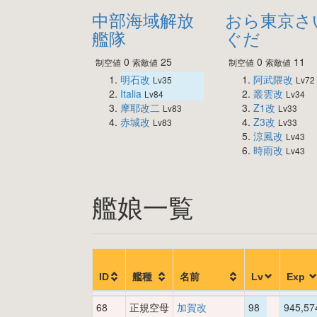
中部海域解放
おら東京さ
艦隊
ぐだ
0
25
0
11
制空値
索敵値
制空値
索敵値
明石改
阿武隈改
Lv35
Lv72
Italia
叢雲改
Lv84
Lv34
摩耶改二
Z1改
Lv83
Lv33
赤城改
Z3改
Lv83
Lv33
涼風改
Lv43
時雨改
Lv43
艦娘一覧
ID
艦種
名前
Lv
Exp
68
正規空母
加賀改
98
945,57