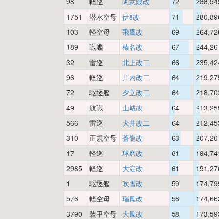
98
軽巡
阿武隈改
72
288,94
1751
潜水空母
伊8改
71
280,89
103
軽空母
飛鷹改
69
264,72
189
戦艦
榛名改
67
244,26
32
雷巡
北上改二
66
235,42
96
軽巡
川内改二
64
219,27
72
駆逐艦
夕立改二
64
218,70
49
航戦
山城改
64
213,25
566
雷巡
大井改二
64
212,45
310
正規空母
蒼龍改
63
207,20
17
軽巡
球磨改
61
194,74
2985
軽巡
大淀改
61
191,27
1
駆逐艦
吹雪改
59
174,79
576
軽空母
瑞鳳改
58
174,66
3790
装甲空母
大鳳改
58
173,59