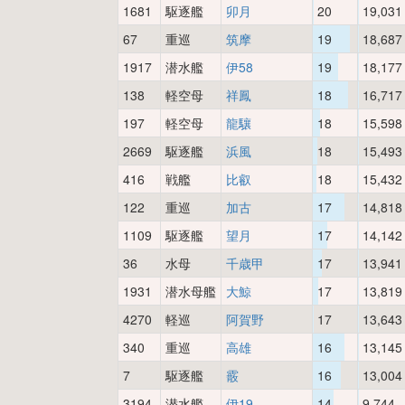
1681
駆逐艦
卯月
20
19,031
67
重巡
筑摩
19
18,687
1917
潜水艦
伊58
19
18,177
138
軽空母
祥鳳
18
16,717
197
軽空母
龍驤
18
15,598
2669
駆逐艦
浜風
18
15,493
416
戦艦
比叡
18
15,432
122
重巡
加古
17
14,818
1109
駆逐艦
望月
17
14,142
36
水母
千歳甲
17
13,941
1931
潜水母艦
大鯨
17
13,819
4270
軽巡
阿賀野
17
13,643
340
重巡
高雄
16
13,145
7
駆逐艦
霰
16
13,004
3194
潜水艦
伊19
14
9,744