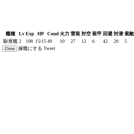
艦種
Lv
Exp
HP
Cond
火力
雷装
対空
装甲
回避
対潜
索敵
駆逐艦
2
108
15/15
49
10
27
12
6
42
20
5
嫁艦にする
Tweet
Close