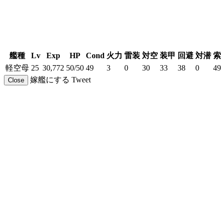
艦種
Lv
Exp
HP
Cond
火力
雷装
対空
装甲
回避
対潜
索
軽空母
25
30,772
50/50
49
3
0
30
33
38
0
49
嫁艦にする
Tweet
Close