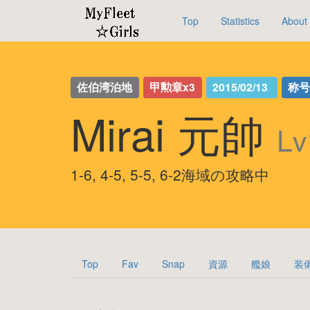
Top
Statistics
About
佐伯湾泊地
甲勲章x3
2015/02/13
称
Mirai 元帥
Lv
1-6, 4-5, 5-5, 6-2海域の攻略中
Top
Fav
Snap
資源
艦娘
装