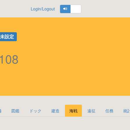
Login/Logout
号未設定
108
備
図鑑
ドック
建造
海戦
遠征
任務
統