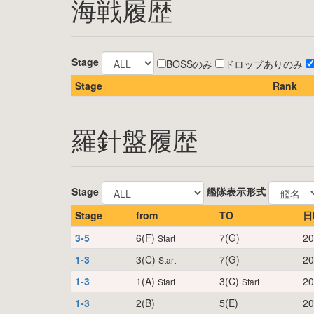
海戦履歴
Stage
BOSSのみ
ドロップありのみ
Stage
Rank
羅針盤履歴
Stage
艦隊表示形式
Stage
from
TO
日
3-5
6(F)
7(G)
20
Start
1-3
3(C)
7(G)
20
Start
1-3
1(A)
3(C)
20
Start
Start
1-3
2(B)
5(E)
20