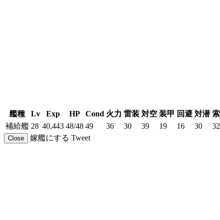
艦種
Lv
Exp
HP
Cond
火力
雷装
対空
装甲
回避
対潜
索
補給艦
28
40,443
48/48
49
36
30
39
19
16
30
32
嫁艦にする
Tweet
Close